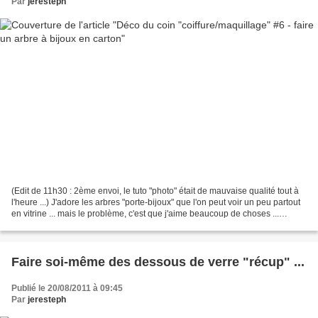
Par
jeresteph
(Edit de 11h30 : 2ème envoi, le tuto "photo" était de mauvaise qualité tout à
l'heure ...) J'adore les arbres "porte-bijoux" que l'on peut voir un peu partout
en vitrine ... mais le problème, c'est que j'aime beaucoup de choses ...
heureusement, ma passion...
Faire soi-même des dessous de verre "récup" ...
Publié le 20/08/2011 à 09:45
Par
jeresteph