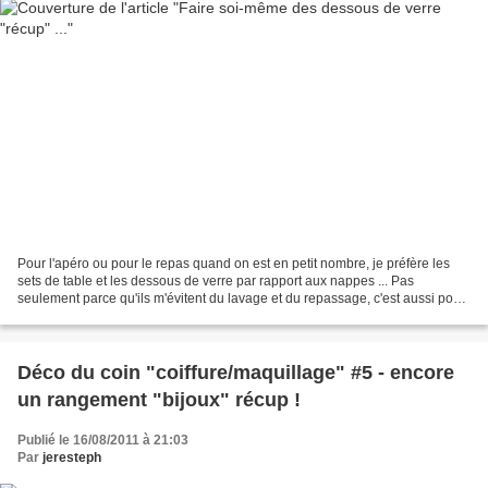
Pour l'apéro ou pour le repas quand on est en petit nombre, je préfère les
sets de table et les dessous de verre par rapport aux nappes ... Pas
seulement parce qu'ils m'évitent du lavage et du repassage, c'est aussi pour
leur côté "déco" !!! J'en ai des...
Déco du coin "coiffure/maquillage" #5 - encore
un rangement "bijoux" récup !
Publié le 16/08/2011 à 21:03
Par
jeresteph