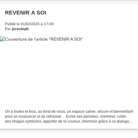
REVENIR A SOI
Publié le 01/02/2025 à 17:49
Par
jeresteph
On a toutes et tous, au fond de nous, un espace calme, sécure et bienveillant
pour se ressourcer et se retrouver ... Ecrire ses pensées, cheminer, coller
des images symboles, apporter de la couleur, cheminer grâce à ce dialogue
intérieur ... tant de gratitude...