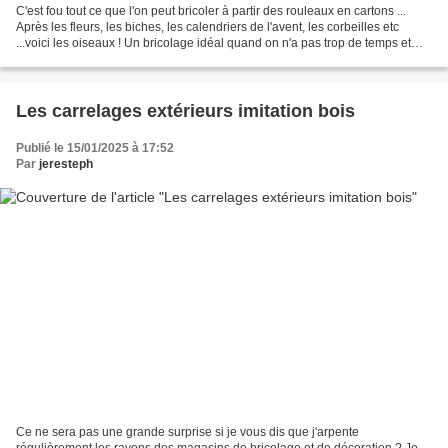
C'est fou tout ce que l'on peut bricoler à partir des rouleaux en cartons ...
Après les fleurs, les biches, les calendriers de l'avent, les corbeilles etc
...voici les oiseaux ! Un bricolage idéal quand on n'a pas trop de temps et
que l envie de créer...
Les carrelages extérieurs imitation bois
Publié le 15/01/2025 à 17:52
Par
jeresteph
Ce ne sera pas une grande surprise si je vous dis que j'arpente
régulièrement les rayons des magasins de bricolage et de décoration ? Je