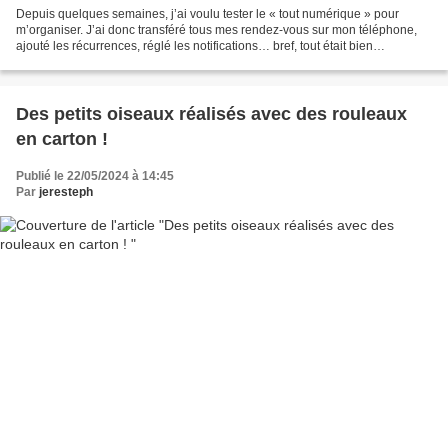
Depuis quelques semaines, j’ai voulu tester le « tout numérique » pour
m’organiser. J’ai donc transféré tous mes rendez-vous sur mon téléphone,
ajouté les récurrences, réglé les notifications… bref, tout était bien
paramétré. Chaque matin, j’ouvrais mon...
Des petits oiseaux réalisés avec des rouleaux
en carton !
Publié le 22/05/2024 à 14:45
Par
jeresteph