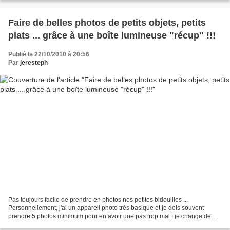
Faire de belles photos de petits objets, petits
plats ... grâce à une boîte lumineuse "récup" !!!
Publié le 22/10/2010 à 20:56
Par
jeresteph
Pas toujours facile de prendre en photos nos petites bidouilles ...
Personnellement, j'ai un appareil photo très basique et je dois souvent
prendre 5 photos minimum pour en avoir une pas trop mal ! je change de
pièce (+ ou - éclairée), de support (meuble,...