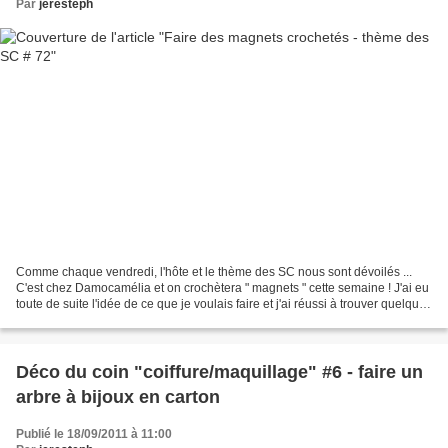
Par
jeresteph
Comme chaque vendredi, l'hôte et le thème des SC nous sont dévoilés ...
C'est chez Damocamélia et on crochètera " magnets " cette semaine ! J'ai eu
toute de suite l'idée de ce que je voulais faire et j'ai réussi à trouver quelques
dizaines de minutes...
Déco du coin "coiffure/maquillage" #6 - faire un
arbre à bijoux en carton
Publié le 18/09/2011 à 11:00