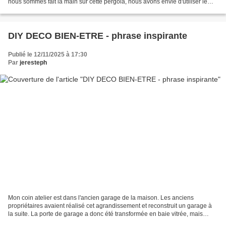
nous sommes fait la main sur cette pergola, nous avons envie d'utiliser le
même type de structure pour...
DIY DECO BIEN-ETRE - phrase inspirante
Publié le 12/11/2025 à 17:30
Par
jeresteph
Mon coin atelier est dans l'ancien garage de la maison. Les anciens
propriétaires avaient réalisé cet agrandissement et reconstruit un garage à
la suite. La porte de garage a donc été transformée en baie vitrée, mais
forcément le coffre du volet n'a pas...