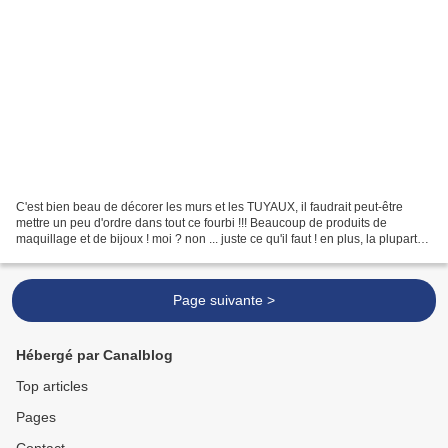
C'est bien beau de décorer les murs et les TUYAUX, il faudrait peut-être
mettre un peu d'ordre dans tout ce fourbi !!! Beaucoup de produits de
maquillage et de bijoux ! moi ? non ... juste ce qu'il faut ! en plus, la plupart
des bijoux sont bidouillés-maison...
Page suivante >
Hébergé par Canalblog
Top articles
Pages