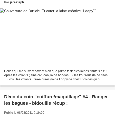
Par
jeresteph
Celles qui me suivent savent bien que j'aime tester les laines "fantaisies" !
Après les volants (laine can-can, laine hondas ...), les froufrous (laine rizos
...), voici les volants ultra-ajourés (laine Loopy de chez Rico design ou
Triana de chez katia...
Déco du coin "coiffure/maquillage" #4 - Ranger
les bagues - bidouille récup !
Publié le 08/08/2011 à 19:00