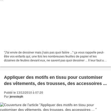
"J'ai envie de dessiner mais j'sais pas quoi faiiire ..." ça vous rappelle peut-
être vos enfants qui, une fois les nombreuses feuilles de papier et les
dizaines de feutres devant eux, ne savent pas quoi dessiner ... Il leur faut un
p'tit coup de pouce...
Appliquer des motifs en tissu pour customiser
des vêtements, des trousses, des accessoires ...
Publié le 13/12/2010 à 07:20
Par
jeresteph