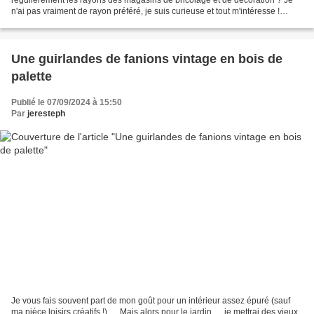
n'ai pas vraiment de rayon préféré, je suis curieuse et tout m'intéresse !
J'aime y suivre les nouveautés, les tendances,...
Une guirlandes de fanions vintage en bois de
palette
Publié le 07/09/2024 à 15:50
Par
jeresteph
Je vous fais souvent part de mon goût pour un intérieur assez épuré (sauf
ma pièce loisirs créatifs !) … Mais alors pour le jardin … je mettrai des vieux