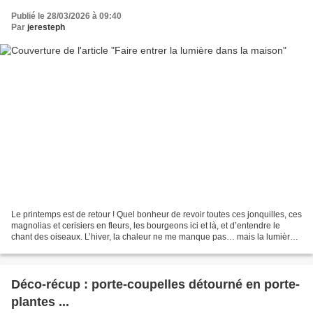
Publié le 28/03/2026 à 09:40
Par
jeresteph
Le printemps est de retour ! Quel bonheur de revoir toutes ces jonquilles, ces
magnolias et cerisiers en fleurs, les bourgeons ici et là, et d’entendre le
chant des oiseaux. L’hiver, la chaleur ne me manque pas… mais la lumière,
tellement ! Alors s’il...
Déco-récup : porte-coupelles détourné en porte-
plantes ...