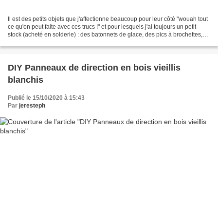
Il est des petits objets que j'affectionne beaucoup pour leur côté "wouah tout
ce qu'on peut faite avec ces trucs !" et pour lesquels j'ai toujours un petit
stock (acheté en solderie) : des batonnets de glace, des pics à brochettes,
des perles en bois,...
DIY Panneaux de direction en bois vieillis
blanchis
Publié le 15/10/2020 à 15:43
Par
jeresteph