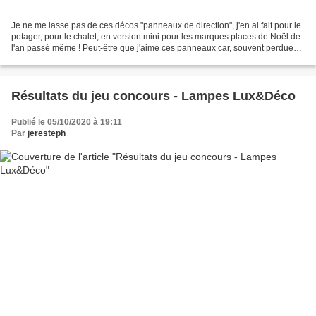
Je ne me lasse pas de ces décos "panneaux de direction", j'en ai fait pour le
potager, pour le chalet, en version mini pour les marques places de Noël de
l'an passé même ! Peut-être que j'aime ces panneaux car, souvent perdue
dans ma tête , ça me rassure...
Résultats du jeu concours - Lampes Lux&Déco
Publié le 05/10/2020 à 19:11
Par
jeresteph