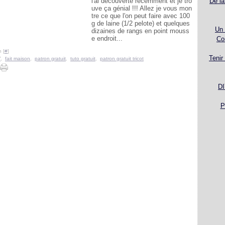
l'ai découverte récemment et je tro
De la
uve ça génial !!! Allez je vous mon
tre ce que l'on peut faire avec 100
g de laine (1/2 pelote) et quelques
Un 
dizaines de rangs en point mouss
e endroit...
Co
 [
#
]
Tenir
Y
,
fait maison
,
patron gratuit
,
tuto gratuit
,
patron gratuit tricot
DI
P