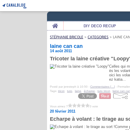
Home
DIY DECO RECUP
STÉPHANIE BRICOLE
>
CATEGORIES
>
LAINE CA
laine can can
14 août 2011
Tricoter la laine créative "Loopy
Celles qui m
ès les volant
oici les vol
ez katia...
Posté par jeresteph à 10:50 -
Commentaires [
…
]
- Permalien
Tags:
tricot
,
tuto
,
laine
,
écharpe
,
tuto tricot
,
laine can ca
Vous aimez ?
0 vote
20 février 2011
Echarpe à volant : le tirage au so
Comme pr