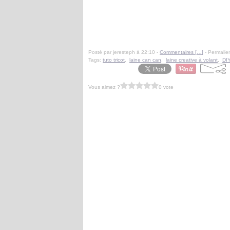
Posté par jeresteph à 22:10 -
Commentaires [
…
]
- Permalien
Tags:
tuto tricot
,
laine can can
,
laine creative à volant
,
DI
Vous aimez ?
0 vote