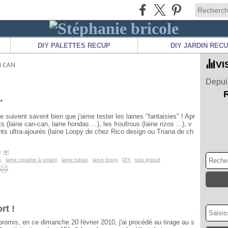
DIY PALETTES RECUP
DIY JARDIN REC
VI
N CAN
Depuis
"
e suivent savent bien que j'aime tester les laines "fantaisies" ! Apr
s (laine can-can, laine hondas ...), les froufrous (laine rizos ...), v
ants ultra-ajourés (laine Loopy de chez Rico design ou Triana de ch
 [
#
]
n
,
laine creative à volant
,
laine ruban
,
laine loopy
,
DIY
,
tuto gratuit
rt !
omis, en ce dimanche 20 février 2010, j'ai procédé au tirage au s