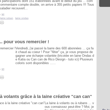
04 participations dont 151 d'abonnées avant le début du jeu ... com
commentaire compte double, on arrive à 355 petits papiers !!! Tous
aladier recouvert...
 [
#
]
,
laine ruban
,
laine ondas
.. pour vous remercier !
Vendredi, j'ai passé la barre des 600 abonnées ... ça fa
it chaud au coeur ! Pour "fêter" ça, je vous propose de
gagner une écharpe volantée (tricotée en laine Ondas d
e Katia ou Can can de Rico Design - tuto ici) Plusieurs
coloris sont disponibles ......
 [
#
]
à volants grâce à la laine créative "can can"
La laine à volants ou à rubans ... v
ous connaissez peut-être ? Moi, je