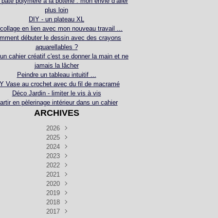
 pâte polymère à la poterie : mon envie d’aller
plus loin
DIY - un plateau XL
collage en lien avec mon nouveau travail ...
mment débuter le dessin avec des crayons
aquarellables ?
 un cahier créatif c'est se donner la main et ne
jamais la lâcher
Peindre un tableau intuitif ...
Y Vase au crochet avec du fil de macramé
Déco Jardin - limiter le vis à vis
artir en pèlerinage intérieur dans un cahier
ARCHIVES
2026
2025
Juillet
(5)
Décembre
2024
Juin
(4)
(4)
Novembre
Décembre
2023
Mai
(3)
(3)
(2)
Décembre
Novembre
Octobre
2022
Avril
(3)
(4)
(24)
(2)
Septembre
Novembre
Décembre
Octobre
2021
Mars
(3)
(5)
(3)
(5)
(1)
Septembre
Novembre
Décembre
Octobre
2020
Janvier
Août
(1)
(1)
(5)
(2)
(4)
(3)
Septembre
Novembre
Décembre
Octobre
2019
Juillet
Août
(2)
(2)
(6)
(5)
(7)
(3)
Septembre
Septembre
Novembre
Décembre
2018
Juillet
Août
Juin
(1)
(2)
(4)
(6)
(6)
(6)
(6)
Novembre
Décembre
Octobre
2017
Juillet
Août
Août
Juin
Mai
(1)
(4)
(4)
(2)
(1)
(5)
(4)
(1)