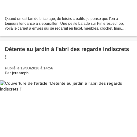
Quand on est fan de bricolage, de loisirs créatifs, je pense que l'on a
toujours tendance à s’éparpiller ! Une petite balade sur Pinterest et hop,
voilà le carnet à envies qui se regarnit en tricot, meubles, crochet, fimo,
bijoux, jardin … Mais les vrais...
Détente au jardin à l’abri des regards indiscrets
!
Publié le 19/03/2016 à 14:56
Par
jeresteph