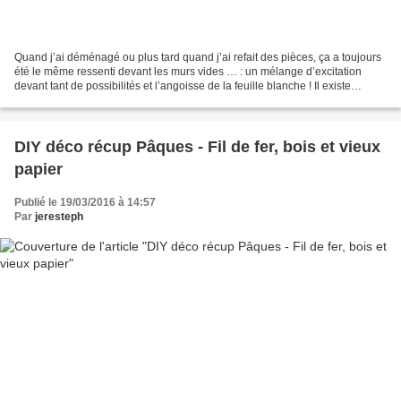
Quand j’ai déménagé ou plus tard quand j’ai refait des pièces, ça a toujours
été le même ressenti devant les murs vides … : un mélange d’excitation
devant tant de possibilités et l’angoisse de la feuille blanche ! Il existe
tellement de façons d’habiller...
DIY déco récup Pâques - Fil de fer, bois et vieux
papier
Publié le 19/03/2016 à 14:57
Par
jeresteph