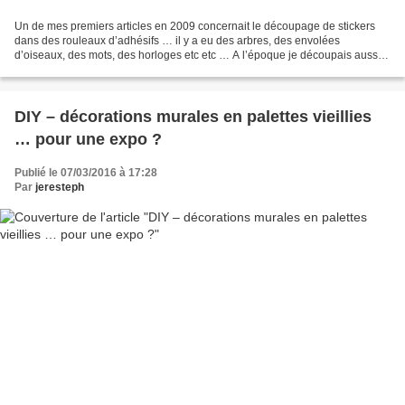
Un de mes premiers articles en 2009 concernait le découpage de stickers
dans des rouleaux d’adhésifs … il y a eu des arbres, des envolées
d’oiseaux, des mots, des horloges etc etc … A l’époque je découpais aussi
beaucoup de formes dans du papier pour...
DIY – décorations murales en palettes vieillies
… pour une expo ?
Publié le 07/03/2016 à 17:28
Par
jeresteph