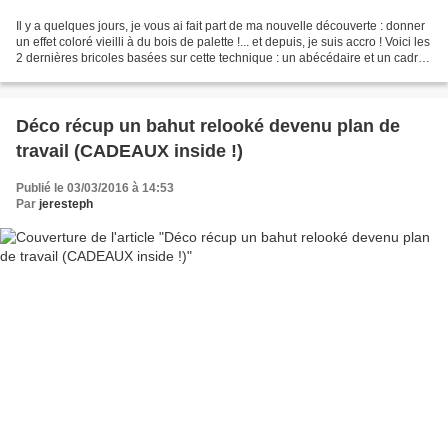
Il y a quelques jours, je vous ai fait part de ma nouvelle découverte : donner
un effet coloré vieilli à du bois de palette !... et depuis, je suis accro ! Voici les
2 dernières bricoles basées sur cette technique : un abécédaire et un cadre
soliflore...
Déco récup un bahut relooké devenu plan de
travail (CADEAUX inside !)
Publié le 03/03/2016 à 14:53
Par
jeresteph