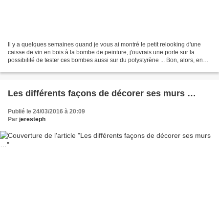
Il y a quelques semaines quand je vous ai montré le petit relooking d'une
caisse de vin en bois à la bombe de peinture, j'ouvrais une porte sur la
possibilité de tester ces bombes aussi sur du polystyrène ... Bon, alors, en
bricolage/DIY, quand j'ouvre...
Les différents façons de décorer ses murs …
Publié le 24/03/2016 à 20:09
Par
jeresteph