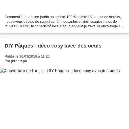
Comment faire de son jardin un endroit 100 % plaisir ! A l’automne dernier,
nous avons décidé de supprimer 2 imposantes et vieillissantes haies de
thuyas ! En effet, la collectivité locale pour laquelle je travaille encourage les
usagers à supprimer ces...
DIY Pâques - déco cosy avec des oeufs
Publié le 16/03/2016 à 11:21
Par
jeresteph