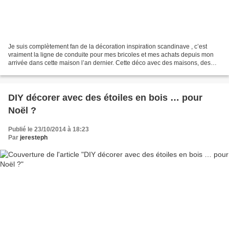
Je suis complètement fan de la décoration inspiration scandinave , c’est
vraiment la ligne de conduite pour mes bricoles et mes achats depuis mon
arrivée dans cette maison l’an dernier. Cette déco avec des maisons, des
étoiles, des rennes … fait un peu...
DIY décorer avec des étoiles en bois … pour
Noël ?
Publié le 23/10/2014 à 18:23
Par
jeresteph