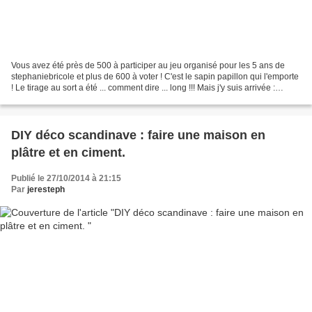
Vous avez été près de 500 à participer au jeu organisé pour les 5 ans de
stephaniebricole et plus de 600 à voter ! C'est le sapin papillon qui l'emporte
! Le tirage au sort a été ... comment dire ... long !!! Mais j'y suis arrivée :
BRAVO !!! J'attends...
DIY déco scandinave : faire une maison en
plâtre et en ciment.
Publié le 27/10/2014 à 21:15
Par
jeresteph