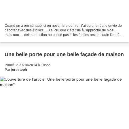
Quand on a emménagé ici en novembre dernier, j’ai eu une réelle envie de
décorer avec des étoiles … J’ai cru que c’était lié à l'approche de Noël …
mais non … cette addiction ne passe pas !!! les étoiles restent toute l'année
... Beaucoup sont en bois...
Une belle porte pour une belle façade de maison
Publié le 23/10/2014 à 18:22
Par
jeresteph