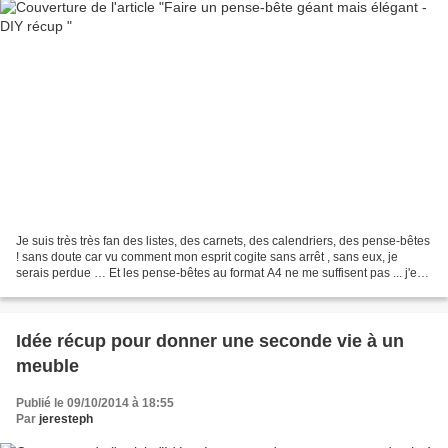
Je suis très très fan des listes, des carnets, des calendriers, des pense-bêtes
! sans doute car vu comment mon esprit cogite sans arrêt , sans eux, je
serais perdue … Et les pense-bêtes au format A4 ne me suffisent pas ... j'en
voulais un GRAND ! J ’avais...
Idée récup pour donner une seconde vie à un
meuble
Publié le 09/10/2014 à 18:55
Par
jeresteph