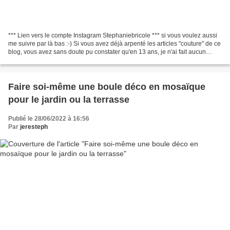
*** Lien vers le compte Instagram Stephaniebricole *** si vous voulez aussi
me suivre par là bas :-) Si vous avez déjà arpenté les articles "couture" de ce
blog, vous avez sans doute pu constater qu'en 13 ans, je n'ai fait aucun
progrès, voire j'ai régréssé,...
Faire soi-même une boule déco en mosaïque
pour le jardin ou la terrasse
Publié le 28/06/2022 à 16:56
Par
jeresteph