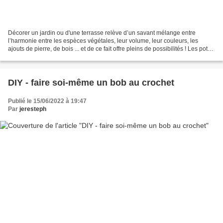
Décorer un jardin ou d'une terrasse relève d’un savant mélange entre
l’harmonie entre les espèces végétales, leur volume, leur couleurs, les
ajouts de pierre, de bois ... et de ce fait offre pleins de possibilités ! Les pots,
les petites décos en palette,...
DIY - faire soi-même un bob au crochet
Publié le 15/06/2022 à 19:47
Par
jeresteph