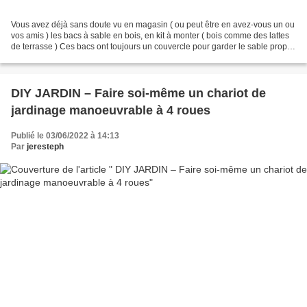
Vous avez déjà sans doute vu en magasin ( ou peut être en avez-vous un ou
vos amis ) les bacs à sable en bois, en kit à monter ( bois comme des lattes
de terrasse ) Ces bacs ont toujours un couvercle pour garder le sable propre
du mieux que l’on peut...
DIY JARDIN – Faire soi-même un chariot de
jardinage manoeuvrable à 4 roues
Publié le 03/06/2022 à 14:13
Par
jeresteph