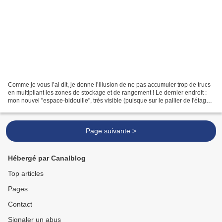
Comme je vous l’ai dit, je donne l’illusion de ne pas accumuler trop de trucs
en multipliant les zones de stockage et de rangement ! Le dernier endroit :
mon nouvel "espace-bidouille", très visible (puisque sur le pallier de l'étage),
donc j'ai du allier...
Page suivante >
Hébergé par Canalblog
Top articles
Pages
Contact
Signaler un abus