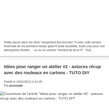
Petite pause dans ma série "rangement des bricoles" !!! avec cette version
hivernale de ma première lampe galet !!! toute douillette, toute cosy pour une
atmosphère feutrée … ou ou en version "mordue de tricot !!!" : Tout
simplement : - une lampe chinée...
Idées pour ranger un atelier #2 - astuces récup
avec des rouleaux en cartons - TUTO DIY
Publié le 10/01/2012 à 21:05
Par
jeresteph