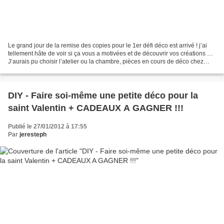
Le grand jour de la remise des copies pour le 1er défi déco est arrivé ! j’ai
tellement hâte de voir si ça vous a motivées et de découvrir vos créations …
J’aurais pu choisir l’atelier ou la chambre, pièces en cours de déco chez
moi, mais j’avais opté...
DIY - Faire soi-même une petite déco pour la
saint Valentin + CADEAUX A GAGNER !!!
Publié le 27/01/2012 à 17:55
Par
jeresteph