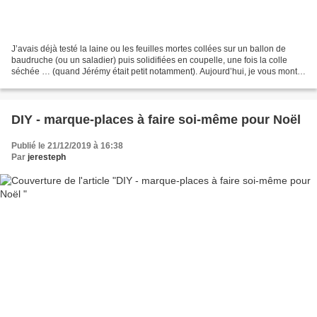
J’avais déjà testé la laine ou les feuilles mortes collées sur un ballon de
baudruche (ou un saladier) puis solidifiées en coupelle, une fois la colle
séchée … (quand Jérémy était petit notamment). Aujourd’hui, je vous montre
ce que ça peut donner avec...
DIY - marque-places à faire soi-même pour Noël
Publié le 21/12/2019 à 16:38
Par
jeresteph