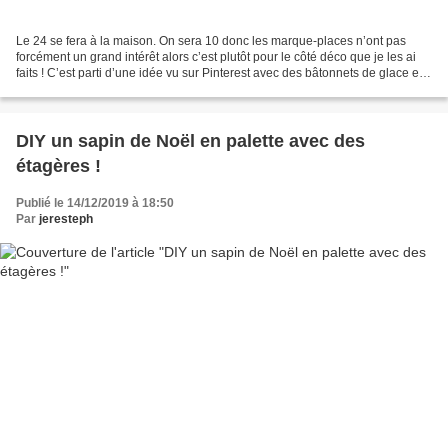
Le 24 se fera à la maison. On sera 10 donc les marque-places n’ont pas
forcément un grand intérêt alors c’est plutôt pour le côté déco que je les ai
faits ! C’est parti d’une idée vu sur Pinterest avec des bâtonnets de glace et
j’ai bidouillé/accessoirisé...
DIY un sapin de Noël en palette avec des
étagères !
Publié le 14/12/2019 à 18:50
Par
jeresteph