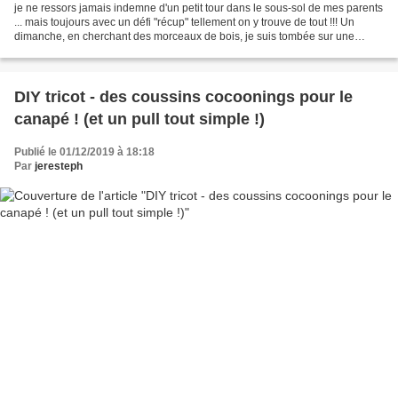
je ne ressors jamais indemne d'un petit tour dans le sous-sol de mes parents
... mais toujours avec un défi "récup" tellement on y trouve de tout !!! Un
dimanche, en cherchant des morceaux de bois, je suis tombée sur une
vieille raquette de tennis. Comme...
DIY tricot - des coussins cocoonings pour le
canapé ! (et un pull tout simple !)
Publié le 01/12/2019 à 18:18
Par
jeresteph