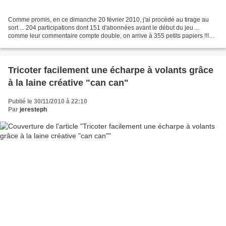
Comme promis, en ce dimanche 20 février 2010, j'ai procédé au tirage au
sort ... 204 participations dont 151 d'abonnées avant le début du jeu ...
comme leur commentaire compte double, on arrive à 355 petits papiers !!!
Tous dans un saladier recouvert...
Tricoter facilement une écharpe à volants grâce
à la laine créative "can can"
Publié le 30/11/2010 à 22:10
Par
jeresteph