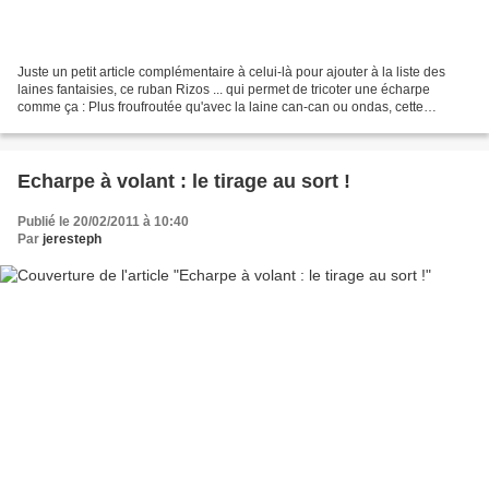
Juste un petit article complémentaire à celui-là pour ajouter à la liste des
laines fantaisies, ce ruban Rizos ... qui permet de tricoter une écharpe
comme ça : Plus froufroutée qu'avec la laine can-can ou ondas, cette
écharpe me plait bien aussi ! Cette...
Echarpe à volant : le tirage au sort !
Publié le 20/02/2011 à 10:40
Par
jeresteph