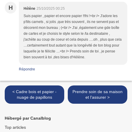
H
Hélène
25/10/2025 00:25
Suis papier , papier et encore papier !!!hi !<br /> J'adore les
p'tits carnets , si jolis ,que très souvent , ils ne servent pas et
décorent mon bureau ;-)<br /> J'ai ,également une gde boîte
de cartes et je choisis le style selon le /la destinataire ,
j'achète au coup de coeur et cela depuis .....oh , plus que cela
....certainement tout autant que la longévité de ton blog pour
laquelle je te félicite ....<br /> Prends soin de toi , je pense
bien souvent à toi ,des bises d'Hélène.
Répondre
< Cadre bois et papier -
Prendre soin de sa maison
nuage de papillons
et l'assurer >
Hébergé par Canalblog
Top articles