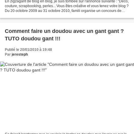
En zigzagant de blog en blog, je suis tombée sur l'annonce suivante : "Déco,
couture, scrapbooking, perles... Vous êtes créative et vous tenez votre blog ?
Du 20 octobre 2009 au 31 octobre 2010, famili organise un concours de
blogs, dont le thème changera...
Comment faire un doudou avec un gant gant ?
TUTO doudou gant !!!
Publié le 20/01/2010 à 19:48
Par
jeresteph