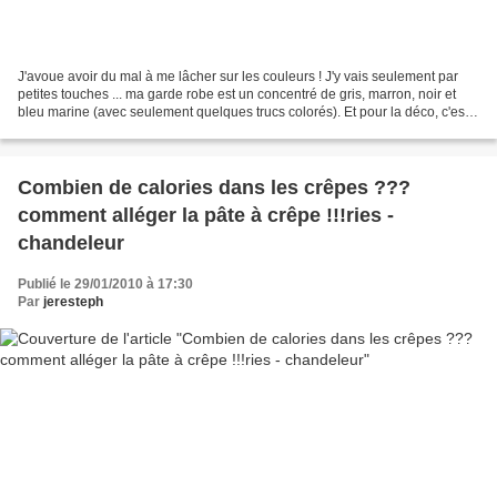
J'avoue avoir du mal à me lâcher sur les couleurs ! J'y vais seulement par
petites touches ... ma garde robe est un concentré de gris, marron, noir et
bleu marine (avec seulement quelques trucs colorés). Et pour la déco, c'est
pareil, du bois, du blanc,...
Combien de calories dans les crêpes ???
comment alléger la pâte à crêpe !!!ries -
chandeleur
Publié le 29/01/2010 à 17:30
Par
jeresteph