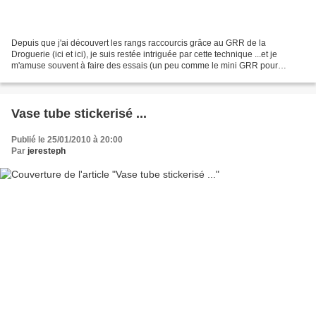
Depuis que j'ai découvert les rangs raccourcis grâce au GRR de la
Droguerie (ici et ici), je suis restée intriguée par cette technique ...et je
m'amuse souvent à faire des essais (un peu comme le mini GRR pour
doudou ici ). Aussi en bidouillant, je me...
Vase tube stickerisé ...
Publié le 25/01/2010 à 20:00
Par
jeresteph