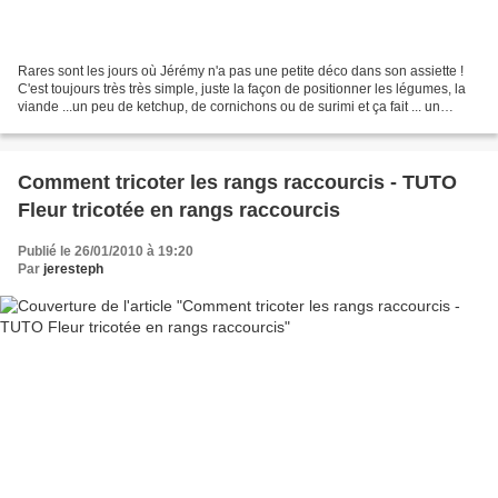
Rares sont les jours où Jérémy n'a pas une petite déco dans son assiette !
C'est toujours très très simple, juste la façon de positionner les légumes, la
viande ...un peu de ketchup, de cornichons ou de surimi et ça fait ... un
monstre ! L'autre jour,...
Comment tricoter les rangs raccourcis - TUTO
Fleur tricotée en rangs raccourcis
Publié le 26/01/2010 à 19:20
Par
jeresteph