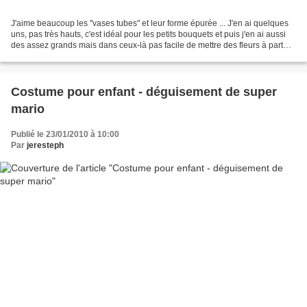
J'aime beaucoup les "vases tubes" et leur forme épurée ... J'en ai quelques
uns, pas très hauts, c'est idéal pour les petits bouquets et puis j'en ai aussi
des assez grands mais dans ceux-là pas facile de mettre des fleurs à part
des bambous ou des grandes...
Costume pour enfant - déguisement de super
mario
Publié le 23/01/2010 à 10:00
Par
jeresteph