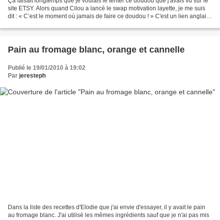
Ça faisait longtemps que je voulais le tenter ce doudou que j'avais vu sur le
site ETSY. Alors quand Cilou a lancé le swap motivation layette, je me suis
dit : « C’est le moment où jamais de faire ce doudou ! » C'est un lien anglais,
mais je rassure celles...
Pain au fromage blanc, orange et cannelle
Publié le 19/01/2010 à 19:02
Par
jeresteph
Dans la liste des recettes d'Elodie que j'ai envie d'essayer, il y avait le pain
au fromage blanc. J'ai utilisé les mêmes ingrédients sauf que je n'ai pas mis