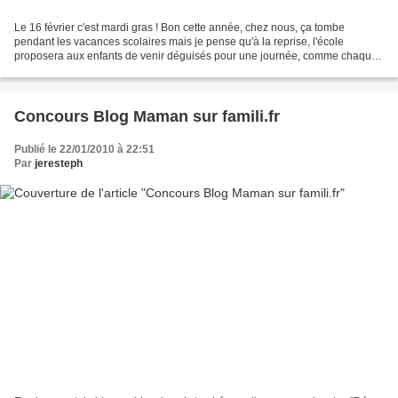
Le 16 février c'est mardi gras ! Bon cette année, chez nous, ça tombe
pendant les vacances scolaires mais je pense qu'à la reprise, l'école
proposera aux enfants de venir déguisés pour une journée, comme chaque
année. L'an passé, Jérémy avait mis celui...
Concours Blog Maman sur famili.fr
Publié le 22/01/2010 à 22:51
Par
jeresteph