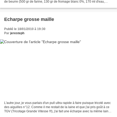
de beurre (500 gr de farine, 130 gr de fromage blanc 0%, 170 ml d'eau,
levure, un peu d'édulcorant...
Echarpe grosse maille
Publié le 18/01/2010 à 19:30
Par
jeresteph
L'autre jour, je vous parlais d'un pull ultra rapide à faire puisque tricoté avec
des aiguilles n°12. Comme il me restait de la laine et que j'ai pris goût à ce
TGV (Tricotage Grande Vitesse !!!), j'ai fait une écharpe avec la même laine,
les mêmes aiguilles...