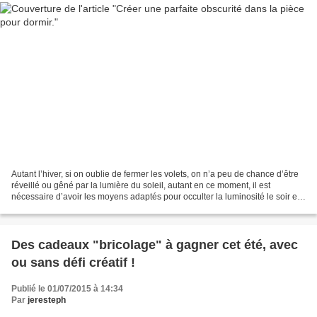
Autant l’hiver, si on oublie de fermer les volets, on n’a peu de chance d’être
réveillé ou gêné par la lumière du soleil, autant en ce moment, il est
nécessaire d’avoir les moyens adaptés pour occulter la luminosité le soir et
au petit matin ! (et l’après-midi...
Des cadeaux "bricolage" à gagner cet été, avec
ou sans défi créatif !
Publié le 01/07/2015 à 14:34
Par
jeresteph