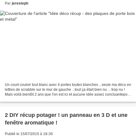
Par
jeresteph
Un court couloir tout blanc avec 4 portes toutes blanches ...seule ma déco en
lettres de scrabble sur le mur de gauche ...tout ça était bien nu ... trop nu !
Mais voilà bientôt 2 ans que l'on est ici et aucune idée assez concluantepour
m'y atteler ne...
2 DIY récup potager ! un panneau en 3 D et une
fenêtre aromatique !
Publié le 15/07/2015 à 18:30