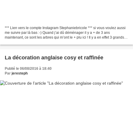
*** Lien vers le compte Instagram Stephaniebricole *** si vous voulez aussi
me suivre par là bas :-) Quand j’ai dû déménager il y a + de 3 ans
maintenant, ce sont les arbres qui m’ont le + plu ici ! Il y a en effet 3 grands
bouleaux au centre du jardin...
La décoration anglaise cosy et raffinée
Publié le 06/08/2016 à 18:40
Par
jeresteph