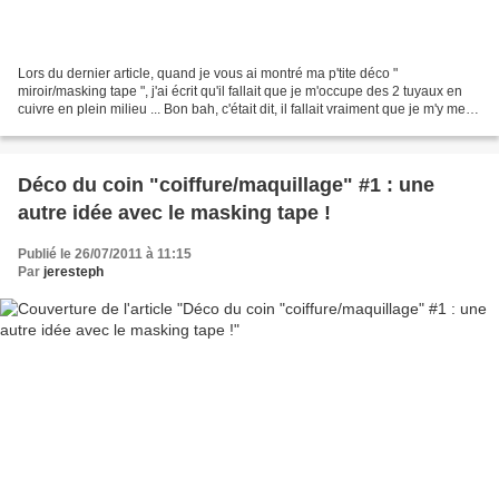
Lors du dernier article, quand je vous ai montré ma p'tite déco "
miroir/masking tape ", j'ai écrit qu'il fallait que je m'occupe des 2 tuyaux en
cuivre en plein milieu ... Bon bah, c'était dit, il fallait vraiment que je m'y mette
(je vous assure que...
Déco du coin "coiffure/maquillage" #1 : une
autre idée avec le masking tape !
Publié le 26/07/2011 à 11:15
Par
jeresteph