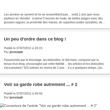
Les années se suivent et ne se ressemblent pas ... voilà 2 ans que nous
partions en Vendée : à peine 5 heures de route, de belles plages avec des
grosses vagues, la proximité des marais, de superbes pistes cyclables, de
quoi pratiquer la pêche à la ligne...
Un peu d'ordre dans ce blog !
Publié le 07/07/2011 à 20:15
Par
jeresteph
Passionnée par le bricolage, les bidouilles, le fait-main, conquise par la
tenue d'un blog, encouragée par votre fidélité ... les articles et les bidouilles
s'accumulent ! 320 articles en moins de 2 ans ... Il y a quelques temps, j'avais
tenté un "sommaire"...
Voir sa garde robe autrement ... # 2
Publié le 07/07/2011 à 06:50
Par
jeresteph