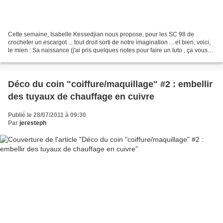
Cette semaine, Isabelle Kessedjian nous propose, pour les SC 98 de
crocheter un escargot ... tout droit sorti de notre imagination ... et bien, voici,
le mien : Sa naissance (j'ai pris quelques notes pour faire un tuto , ça vous
intéresserait ?) : Et...
Déco du coin "coiffure/maquillage" #2 : embellir
des tuyaux de chauffage en cuivre
Publié le 28/07/2011 à 09:30
Par
jeresteph