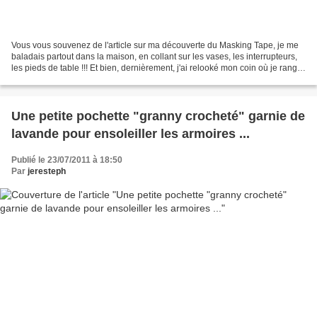
Vous vous souvenez de l'article sur ma découverte du Masking Tape, je me
baladais partout dans la maison, en collant sur les vases, les interrupteurs,
les pieds de table !!! Et bien, dernièrement, j'ai relooké mon coin où je range
mon maquillage, mes...
Une petite pochette "granny crocheté" garnie de
lavande pour ensoleiller les armoires ...
Publié le 23/07/2011 à 18:50
Par
jeresteph