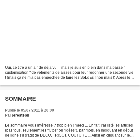
Oui, ce titre a un air de déjà vu ... mais je suis en plein dans ma passe "
customisation " de vêtements délaissés pour leur redonner une seconde vie
! (mais ça ne m'a pas empêchée de faire les SoLdEs ! non mais !) Après les
jupes et les robes raccourcies,...
SOMMAIRE
Publié le 05/07/2011 à 20:00
Par
jeresteph
Le sommaire vous intéresse ? trop bien ! merci ... En fait, j'ai listé les articles
(pas tous, seulement les "tutos" ou "idées"), par mois, en indiquant en début
de ligne s'il s'agit de DECO, TRICOT, COUTURE ... Ainsi en cliquant sur le