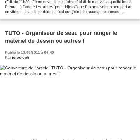
(Edit de 11h30 : 2ème envoi, le tuto "photo" était de mauvaise qualité tout à
l'heure ...) J'adore les arbres "porte-bijoux" que l'on peut voir un peu partout
en vitrine ... mais le problème, c'est que j'aime beaucoup de choses ...
heureusement, ma passion...
TUTO - Organiseur de seau pour ranger le
matériel de dessin ou autres !
Publié le 13/09/2011 à 06:40
Par
jeresteph