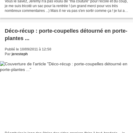
Vous le savez, Jérémy n'a pas voulu de "ma couture" pour l'école et du coup,
je me suis tricoté un sac pour la rentrée ! (un grand merci pour vos très
nombreux commentaires ...) Mais il ne va pas s'en sortir comme ça ! je lui ai
cousu un truc pour la...
Déco-récup : porte-coupelles détourné en porte-
plantes ...
Publié le 10/09/2011 à 12:50
Par
jeresteph