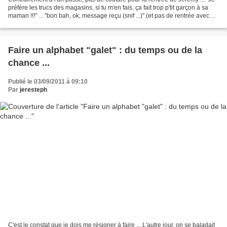
préfère les trucs des magasins, si tu m'en fais, ça fait trop p'tit garçon à sa
maman !!!" ... "bon bah, ok, message reçu (snif ...)" (et pas de rentrée avec
Jérémy, j'étais...
Faire un alphabet "galet" : du temps ou de la
chance ...
Publié le 03/09/2011 à 09:10
Par
jeresteph
C'est le constat que je dois me résigner à faire ... L'autre jour, on se baladait