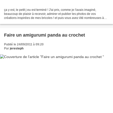
ça y est, le petit j eu est terminé ! J'ai pris, comme je l'avais imaginé,
beaucoup de plaisir à recevoir, admirer et publier les photos de vos
créations inspirées de mes bricoles ! et puis vous avez été nombreuses à
participer, c'est vraiment trop fort...
Faire un amigurumi panda au crochet
Publié le 24/09/2011 à 09:20
Par
jeresteph