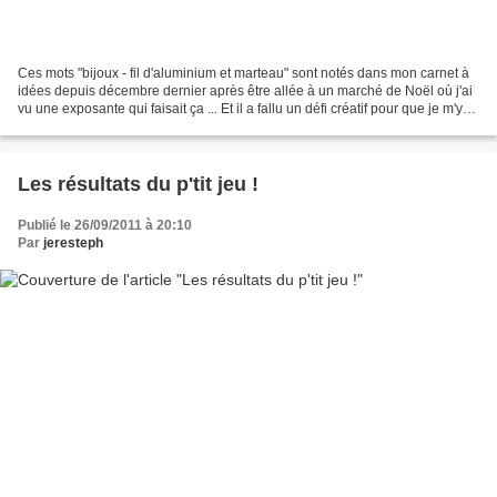
Ces mots "bijoux - fil d'aluminium et marteau" sont notés dans mon carnet à
idées depuis décembre dernier après être allée à un marché de Noël où j'ai
vu une exposante qui faisait ça ... Et il a fallu un défi créatif pour que je m'y
mette ! Après le tissu...
Les résultats du p'tit jeu !
Publié le 26/09/2011 à 20:10
Par
jeresteph