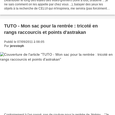
Déambuler le long des étales des vides-greniers (foire à tout, braderie ... je
ne sais comment on les appelle par chez vous ...), balayer des yeux les
objets à la recherche de CELUI qui m'inspirera, me servira (pas forcément
tout de suite !) ... est une...
TUTO - Mon sac pour la rentrée : tricoté en
rangs raccourcis et points d'astrakan
Publié le 07/09/2011 à 08:05
Par
jeresteph
Contrairement à l'an passé, pas de couture pour la rentrée de Jérémy ... "Je