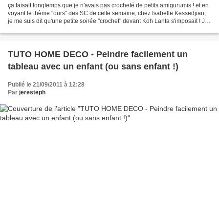
ça faisait longtemps que je n'avais pas crocheté de petits amigurumis ! et en
voyant le thème "ours" des SC de cette semaine, chez Isabelle Kessedjian,
je me suis dit qu'une petite soirée "crochet" devant Koh Lanta s'imposait ! J'ai
choisi un panda (qui...
TUTO HOME DECO - Peindre facilement un
tableau avec un enfant (ou sans enfant !)
Publié le 21/09/2011 à 12:28
Par
jeresteph