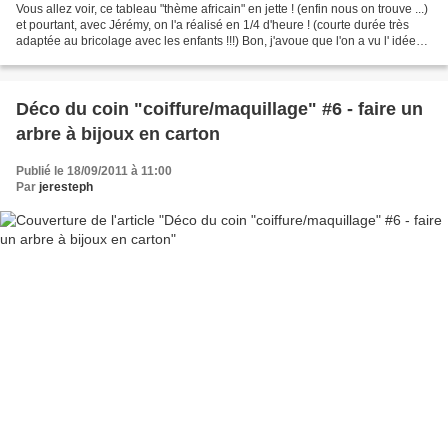
Vous allez voir, ce tableau "thème africain" en jette ! (enfin nous on trouve ...)
et pourtant, avec Jérémy, on l'a réalisé en 1/4 d'heure ! (courte durée très
adaptée au bricolage avec les enfants !!!) Bon, j'avoue que l'on a vu l' idée
dans le magasin...
Déco du coin "coiffure/maquillage" #6 - faire un
arbre à bijoux en carton
Publié le 18/09/2011 à 11:00
Par
jeresteph