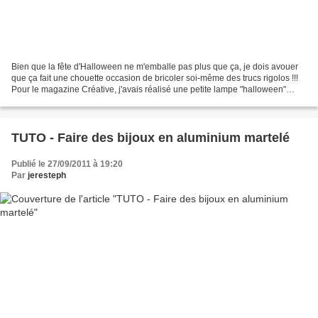
Bien que la fête d'Halloween ne m'emballe pas plus que ça, je dois avouer
que ça fait une chouette occasion de bricoler soi-même des trucs rigolos !!!
Pour le magazine Créative, j'avais réalisé une petite lampe "halloween"
récup : Une boîte en carton,...
TUTO - Faire des bijoux en aluminium martelé
Publié le 27/09/2011 à 19:20
Par
jeresteph