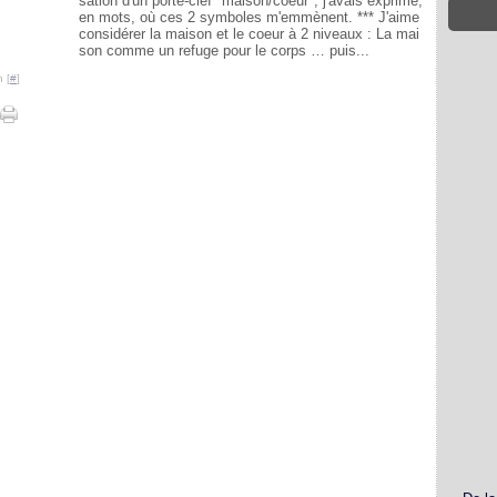
sation d'un porte-clef "maison/coeur", j'avais exprimé,
en mots, où ces 2 symboles m'emmènent. *** J'aime
considérer la maison et le coeur à 2 niveaux : La mai
son comme un refuge pour le corps … puis...
 [
#
]