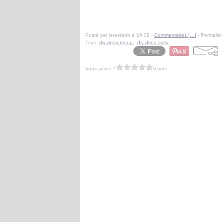
Posté par jeresteph à 16:39 -
Commentaires [
…
]
- Permalien
Tags:
diy deco recup
,
diy deco cosy
Vous aimez ?
0 vote