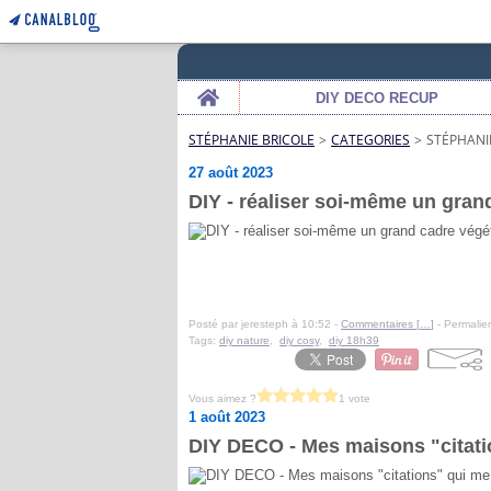
Home
DIY DECO RECUP
STÉPHANIE BRICOLE
>
CATEGORIES
>
STÉPHANI
27 août 2023
DIY - réaliser soi-même un gran
Posté par jeresteph à 10:52 -
Commentaires [
…
]
- Permalien
Tags:
diy nature
,
diy cosy
,
diy 18h39
Vous aimez ?
1 vote
1 août 2023
DIY DECO - Mes maisons "citati