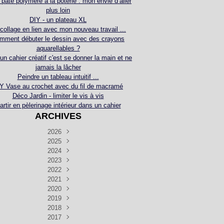
 pâte polymère à la poterie : mon envie d’aller
plus loin
DIY - un plateau XL
collage en lien avec mon nouveau travail ...
mment débuter le dessin avec des crayons
aquarellables ?
 un cahier créatif c'est se donner la main et ne
jamais la lâcher
Peindre un tableau intuitif ...
Y Vase au crochet avec du fil de macramé
Déco Jardin - limiter le vis à vis
artir en pèlerinage intérieur dans un cahier
ARCHIVES
2026
2025
Juillet
(5)
Décembre
2024
Juin
(4)
(4)
Novembre
Décembre
2023
Mai
(3)
(3)
(2)
Décembre
Novembre
Octobre
2022
Avril
(3)
(4)
(24)
(2)
Septembre
Novembre
Décembre
Octobre
2021
Mars
(3)
(5)
(3)
(5)
(1)
Septembre
Novembre
Décembre
Octobre
2020
Janvier
Août
(1)
(1)
(5)
(2)
(4)
(3)
Septembre
Novembre
Décembre
Octobre
2019
Juillet
Août
(2)
(2)
(6)
(5)
(7)
(3)
Septembre
Septembre
Novembre
Décembre
2018
Juillet
Août
Juin
(1)
(2)
(4)
(6)
(6)
(6)
(6)
Novembre
Décembre
Octobre
2017
Juillet
Août
Août
Juin
Mai
(1)
(4)
(4)
(2)
(1)
(5)
(4)
(1)