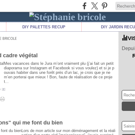
DIY PALETTES RECUP
DIY JARDIN REC
VI
E BRICOLE
Depuis
d cadre végétal
Mes vacances dans le Jura m’ont vraiment plu (j’ai fait un petit
diaporama sur Instagram et Facebook si vous voulez) et si je p
ouvais habiter dans une forêt près d’un lac, je crois que je ne
m’en porterai que mieux ! Bon, faute de réalisation de ce proje
t...
 [
#
]
ons" qui me font du bien
Lors de mon article sur mon déménagement et la réali