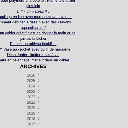
 pâte polymère à la poterie : mon envie d’aller
plus loin
DIY - un plateau XL
collage en lien avec mon nouveau travail ...
mment débuter le dessin avec des crayons
aquarellables ?
 un cahier créatif c'est se donner la main et ne
jamais la lâcher
Peindre un tableau intuitif ...
Y Vase au crochet avec du fil de macramé
Déco Jardin - limiter le vis à vis
artir en pèlerinage intérieur dans un cahier
ARCHIVES
2026
2025
Juillet
(5)
Décembre
2024
Juin
(4)
(4)
Novembre
Décembre
2023
Mai
(3)
(3)
(2)
Décembre
Novembre
Octobre
2022
Avril
(3)
(4)
(24)
(2)
Septembre
Novembre
Décembre
Octobre
2021
Mars
(3)
(5)
(3)
(5)
(1)
Septembre
Novembre
Décembre
Octobre
2020
Janvier
Août
(1)
(1)
(5)
(2)
(4)
(3)
Septembre
Novembre
Décembre
Octobre
2019
Juillet
Août
(2)
(2)
(6)
(5)
(7)
(3)
Septembre
Septembre
Novembre
Décembre
2018
Juillet
Août
Juin
(1)
(2)
(4)
(6)
(6)
(6)
(6)
Novembre
Décembre
Octobre
2017
Juillet
Août
Août
Juin
Mai
(1)
(4)
(4)
(2)
(1)
(5)
(4)
(1)