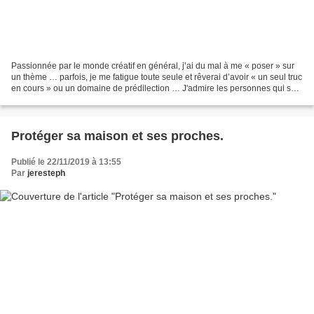
Passionnée par le monde créatif en général, j’ai du mal à me « poser » sur
un thème … parfois, je me fatigue toute seule et rêverai d’avoir « un seul truc
en cours » ou un domaine de prédilection … J'admire les personnes qui sont
fidèles à leurs créations...
Protéger sa maison et ses proches.
Publié le 22/11/2019 à 13:55
Par
jeresteph