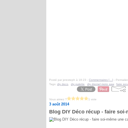
Posté par jeresteph à 18:23 -
Commentaires [
…
]
- Permalien
Tags:
diy deco
,
diy palette
,
diy dremel moto saw
,
faire soi
Vous aimez ?
1 vote
3 août 2014
Blog DIY Déco récup - faire soi