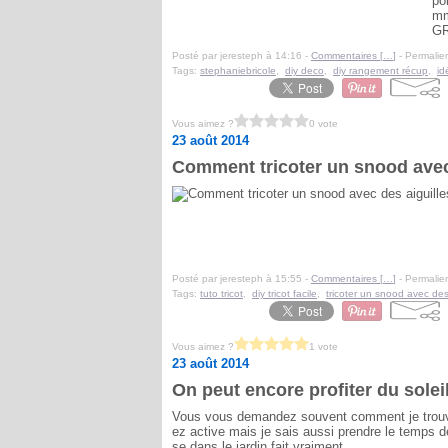
po
mm
GR
Posté par jeresteph à 14:16 -
Commentaires [
…
]
- Permalien
Tags:
stephaniebricole
,
diy deco
,
diy rangement récup
,
id
Vous aimez ?
0 vote
23 août 2014
Comment tricoter un snood avec 
Posté par jeresteph à 15:55 -
Commentaires [
…
]
- Permalien
Tags:
tuto tricot
,
diy tricot facile
,
tricoter un snood avec des 
Vous aimez ?
1 vote
23 août 2014
On peut encore profiter du solei
Vous vous demandez souvent comment je trouve 
ez active mais je sais aussi prendre le temps d
se dans le jardin fait vraiment...