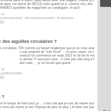
rte-revue dans le salon, table basse avec une étagère, chevet (co
e dans cet article de DECO) mais quand on a, comme moi, des
ANDES quantités de magazines ou catalogues, et qu’il...
 [
#
]
ée rangement récup
,
idée rangement magazine
,
diy rangement
des aiguilles circulaires ?
Oh comme ça faisait longtemps que je ne vous avai
s pas proposé de "tuto tricot" ... et pour cause, ce s
nood je l'ai commencé en mars 2013 et l'ai fini le mo
is dernier !!! rassurez-vous , il n'est pas très long à f
aire mais ... je ne tricote que quand...
 [
#
]
aiguilles circulaires
l ?
le temps de faire tout ça … c’est vrai que je suis de nature ass
e vivre (du moins je me l’impose de plus en plus ) et faire une pau