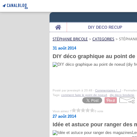
Home
DIY DECO RECUP
STÉPHANIE BRICOLE
>
CATEGORIES
>
STÉPHANI
31 août 2014
DIY déco graphique au point de 
Posté par jeresteph à 20:48 -
Commentaires [
…
]
- Permalien
Tags:
comment faire le point de noeud
,
diy deco broderie
,
Vous aimez ?
0 vote
27 août 2014
Idée et astuce pour ranger des
Le