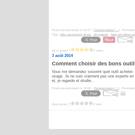
Posté par jeresteph à 19:47 -
Commentaires [
…
]
- Permalien
Tags:
idée rangement récup
,
diy palette
,
faire soi-même un
Vous aimez ?
3 votes
3 août 2014
Comment choisir des bons outil
Vous me demandez souvent quel outil acheter, c
usage. Je ne suis vraiment pas une experte en l
et, je regarde et étudie...
Posté par jeresteph à 19:46 -
Commentaires [
…
]
- Permalien
Vous aimez ?
0 vote