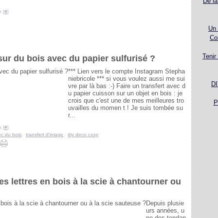
De la
 [
#
]
Un 
Co
Tenir
r du bois avec du papier sulfurisé ?
*** Lien vers le compte Instagram Stepha
niebricole *** si vous voulez aussi me sui
DI
vre par là bas :-) Faire un transfert avec d
u papier cuisson sur un objet en bois : je
crois que c'est une de mes meilleures tro
P
uvailles du momen t ! Je suis tombée su
r...
 [
#
]
c du bois
,
transfert d'image
,
diy deco cosy
lettres en bois à la scie à chantourner ou
Depuis plusie
urs années, u
ne des tendan