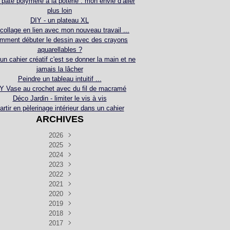
 pâte polymère à la poterie : mon envie d’aller
plus loin
DIY - un plateau XL
collage en lien avec mon nouveau travail ...
mment débuter le dessin avec des crayons
aquarellables ?
 un cahier créatif c'est se donner la main et ne
jamais la lâcher
Peindre un tableau intuitif ...
Y Vase au crochet avec du fil de macramé
Déco Jardin - limiter le vis à vis
artir en pèlerinage intérieur dans un cahier
ARCHIVES
2026
2025
Juillet
(5)
Décembre
2024
Juin
(4)
(4)
Novembre
Décembre
2023
Mai
(3)
(3)
(2)
Décembre
Novembre
Octobre
2022
Avril
(3)
(4)
(24)
(2)
Septembre
Novembre
Décembre
Octobre
2021
Mars
(3)
(5)
(3)
(5)
(1)
Septembre
Novembre
Décembre
Octobre
2020
Janvier
Août
(1)
(1)
(5)
(2)
(4)
(3)
Septembre
Novembre
Décembre
Octobre
2019
Juillet
Août
(2)
(2)
(6)
(5)
(7)
(3)
Septembre
Septembre
Novembre
Décembre
2018
Juillet
Août
Juin
(1)
(2)
(4)
(6)
(6)
(6)
(6)
Novembre
Décembre
Octobre
2017
Juillet
Août
Août
Juin
Mai
(1)
(4)
(4)
(2)
(1)
(5)
(4)
(1)