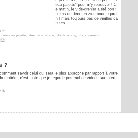
éco-palette" pour m'y retrouver ! C
e matin, le vide-grenier a été bon :
pleins de déco en zinc pour le jardi
n ! mais toujours pas de vieilles ca
isses...
 [
#
]
 caisse en palette
,
idée déco vintage
,
diy deco cosy
,
diy rangement
s ?
omment savoir celui qui sera le plus approprié par rapport à votre
a matière, c'est juste que je regarde pas mal de videos sur intern
 [
#
]