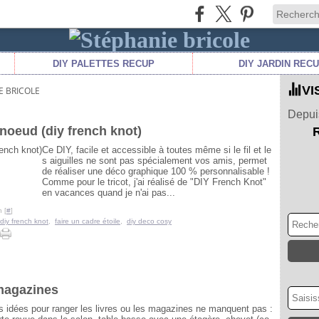
DIY PALETTES RECUP
DIY JARDIN REC
VI
E BRICOLE
Depuis
noeud (diy french knot)
Ce DIY, facile et accessible à toutes même si le fil et le
s aiguilles ne sont pas spécialement vos amis, permet
de réaliser une déco graphique 100 % personnalisable !
Comme pour le tricot, j'ai réalisé de "DIY French Knot"
en vacances quand je n'ai pas...
 [
#
]
diy french knot
,
faire un cadre étoile
,
diy deco cosy
 magazines
s idées pour ranger les livres ou les magazines ne manquent pas :