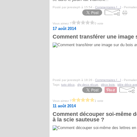
Posté par jeresteph à 15:54 -
Commentaires [
…
]
- Permalien
Vous aimez ?
0 vote
17 août 2014
Comment transférer une image su
Posté par jeresteph à 18:26 -
Commentaires [
…
]
- Permalien
Tags:
tuto déco
,
diy deco récup
,
déco bois
,
idée déco ave
Vous aimez ?
1 vote
11 août 2014
Comment découper soi-même des 
à la scie sauteuse ?