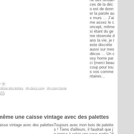
ces de la déc
o est de donn
er la parole au
x murs … J’ai
me assez le c
oncept, même
si étant du ge
nre réservée d
ans la vie, je r
este discrète
aussi sur mes
décos … Un c
osy home par
ci (merci beau
coup pour tou
s vos comme
ntaires...
 [
#
]
-même des lettres
,
diy deco cosy
,
diy cosy home
-même une caisse vintage avec des palettes
Toujours avec mon bois de palette
s ! Tiens d'ailleurs, il faudrait que j
e pense à créer une sous-partie "d