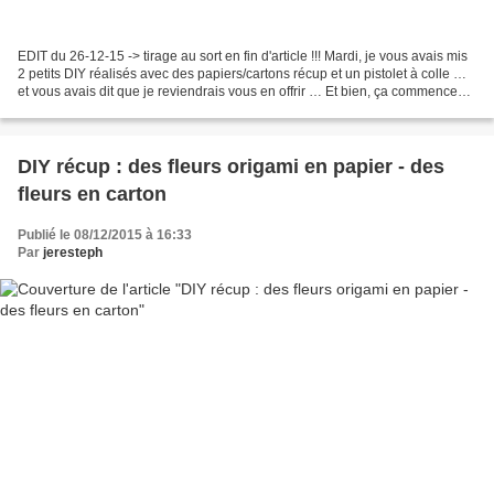
EDIT du 26-12-15 -> tirage au sort en fin d'article !!! Mardi, je vous avais mis
2 petits DIY réalisés avec des papiers/cartons récup et un pistolet à colle …
et vous avais dit que je reviendrais vous en offrir … Et bien, ça commence
maintenant ! BOSCH...
DIY récup : des fleurs origami en papier - des
fleurs en carton
Publié le 08/12/2015 à 16:33
Par
jeresteph