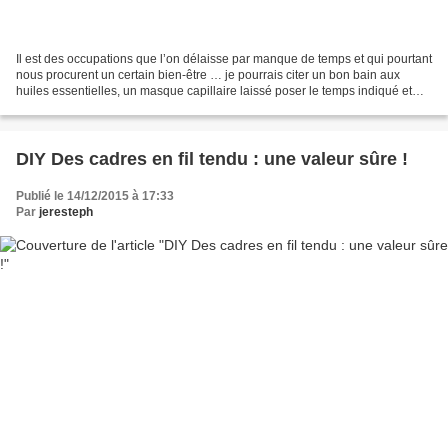
Il est des occupations que l’on délaisse par manque de temps et qui pourtant
nous procurent un certain bien-être … je pourrais citer un bon bain aux
huiles essentielles, un masque capillaire laissé poser le temps indiqué et
pas 15 secondes à l’arrache,...
DIY Des cadres en fil tendu : une valeur sûre !
Publié le 14/12/2015 à 17:33
Par
jeresteph