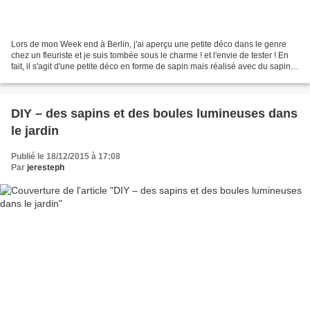
Lors de mon Week end à Berlin, j'ai aperçu une petite déco dans le genre
chez un fleuriste et je suis tombée sous le charme ! et l'envie de tester ! En
fait, il s'agit d'une petite déco en forme de sapin mais réalisé avec du sapin !
Je suis donc allée...
DIY – des sapins et des boules lumineuses dans
le jardin
Publié le 18/12/2015 à 17:08
Par
jeresteph