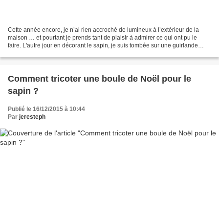
Cette année encore, je n’ai rien accroché de lumineux à l’extérieur de la
maison … et pourtant je prends tant de plaisir à admirer ce qui ont pu le
faire. L'autre jour en décorant le sapin, je suis tombée sur une guirlande
extérieure de mon ancienne maison...
Comment tricoter une boule de Noël pour le
sapin ?
Publié le 16/12/2015 à 10:44
Par
jeresteph