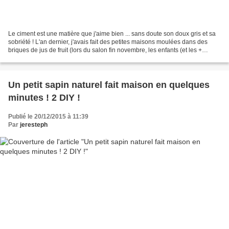
Le ciment est une matière que j'aime bien ... sans doute son doux gris et sa
sobriété ! L'an dernier, j'avais fait des petites maisons moulées dans des
briques de jus de fruit (lors du salon fin novembre, les enfants (et les +
grands) ont bien aimé cette...
Un petit sapin naturel fait maison en quelques
minutes ! 2 DIY !
Publié le 20/12/2015 à 11:39
Par
jeresteph