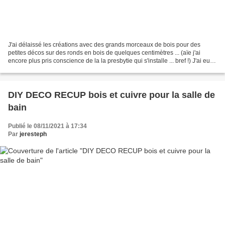
J'ai délaissé les créations avec des grands morceaux de bois pour des
petites décos sur des ronds en bois de quelques centimètres ... (aïe j'ai
encore plus pris conscience de la la presbytie qui s'installe ... bref !) J'ai eu la
chance de tester un outil...
DIY DECO RECUP bois et cuivre pour la salle de
bain
Publié le 08/11/2021 à 17:34
Par
jeresteph