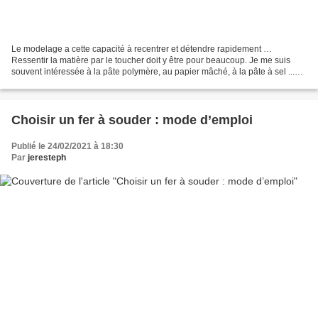
Le modelage a cette capacité à recentrer et détendre rapidement …
Ressentir la matière par le toucher doit y être pour beaucoup. Je me suis
souvent intéressée à la pâte polymère, au papier mâché, à la pâte à sel ...
J’étais restée aussi sur un agréable...
Choisir un fer à souder : mode d’emploi
Publié le 24/02/2021 à 18:30
Par
jeresteph