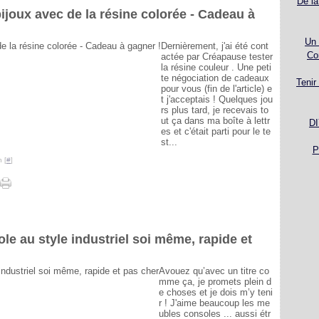
De la
ijoux avec de la résine colorée - Cadeau à
Un 
Dernièrement, j'ai été cont
Co
actée par Créapause tester
la résine couleur . Une peti
te négociation de cadeaux
Tenir
pour vous (fin de l'article) e
t j'acceptais ! Quelques jou
rs plus tard, je recevais to
ut ça dans ma boîte à lettr
DI
es et c'était parti pour le te
st...
P
 [
#
]
le au style industriel soi même, rapide et
Avouez qu’avec un titre co
mme ça, je promets plein d
e choses et je dois m’y teni
r ! J'aime beaucoup les me
ubles consoles ... aussi étr