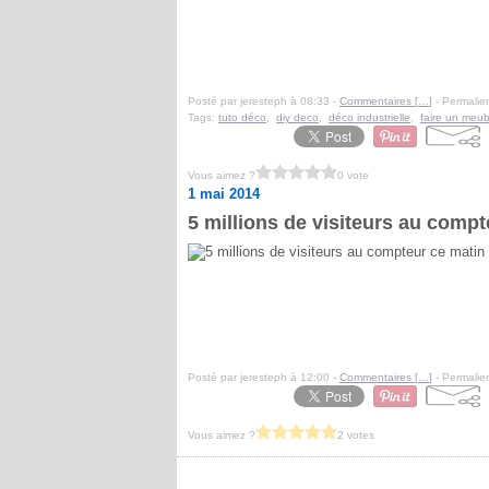
Posté par jeresteph à 08:33 -
Commentaires [
…
]
- Permalien
Tags:
tuto déco
,
diy deco
,
déco industrielle
,
faire un meu
Vous aimez ?
0 vote
1 mai 2014
5 millions de visiteurs au comp
Posté par jeresteph à 12:00 -
Commentaires [
…
]
- Permalien
Vous aimez ?
2 votes