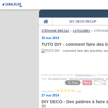
Home
DIY DECO RECUP
STÉPHANIE BRICOLE
>
CATEGORIES
>
STÉPHANI
30 mai 2014
TUTO DIY - comment faire des br
Posté par jeresteph à 20:35 -
Commentaires [
…
]
- Permalien
Tags:
diy rainbow loom
,
faire des bracelets en élastique
,
t
Vous aimez ?
1 vote
27 mai 2014
DIY DECO - Des patères à faire
!!!