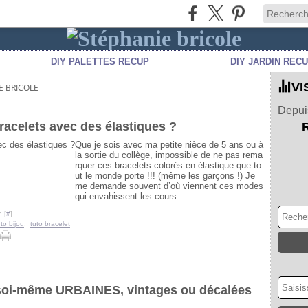
DIY PALETTES RECUP
DIY JARDIN REC
VI
E BRICOLE
Depuis
acelets avec des élastiques ?
Que je sois avec ma petite nièce de 5 ans ou à
la sortie du collège, impossible de ne pas rema
rquer ces bracelets colorés en élastique que to
ut le monde porte !!! (même les garçons !) Je
me demande souvent d’où viennent ces modes
qui envahissent les cours...
 [
#
]
uto bijou
,
tuto bracelet
 soi-même URBAINES, vintages ou décalées