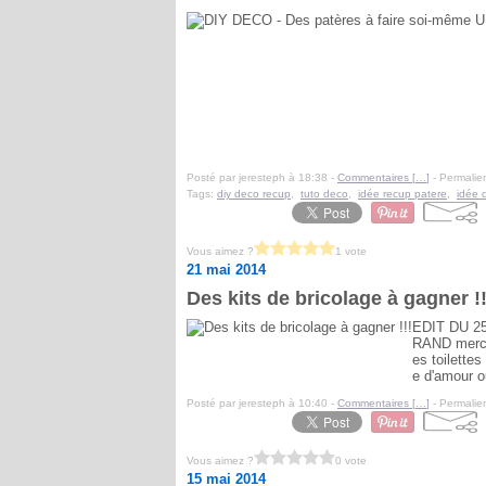
Posté par jeresteph à 18:38 -
Commentaires [
…
]
- Permalien
Tags:
diy deco recup
,
tuto deco
,
idée recup patere
,
idée 
Vous aimez ?
1 vote
21 mai 2014
Des kits de bricolage à gagner !!
EDIT DU 2
RAND merci 
es toilette
e d'amour ou
Posté par jeresteph à 10:40 -
Commentaires [
…
]
- Permalien
Vous aimez ?
0 vote
15 mai 2014