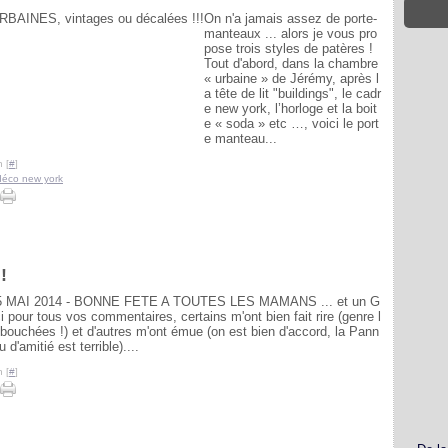
On n'a jamais assez de porte-
manteaux ... alors je vous pro
pose trois styles de patères !
Tout d'abord, dans la chambre
« urbaine » de Jérémy, après l
a tête de lit "buildings", le cadr
e new york, l’horloge et la boit
e « soda » etc …, voici le port
e manteau...
 [
#
]
déco new york
!
5 MAI 2014 - BONNE FETE A TOUTES LES MAMANS ... et un G
pour tous vos commentaires, certains m'ont bien fait rire (genre l
s bouchées !) et d'autres m'ont émue (on est bien d'accord, la Pann
 d'amitié est terrible)....
 [
#
]