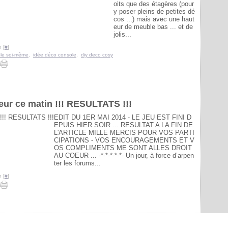
oits que des étagères (pour
y poser pleins de petites dé
cos ...) mais avec une haut
eur de meuble bas ... et de
jolis...
 [
#
]
ble soi-même
,
idée déco console
,
diy deco cosy
teur ce matin !!! RESULTATS !!!
EDIT DU 1ER MAI 2014 - LE JEU EST FINI D
EPUIS HIER SOIR ... RESULTAT A LA FIN DE
L'ARTICLE MILLE MERCIS POUR VOS PARTI
CIPATIONS - VOS ENCOURAGEMENTS ET V
OS COMPLIMENTS ME SONT ALLES DROIT
AU COEUR ... -*-*-*-*-*- Un jour, à force d’arpen
ter les forums...
 [
#
]