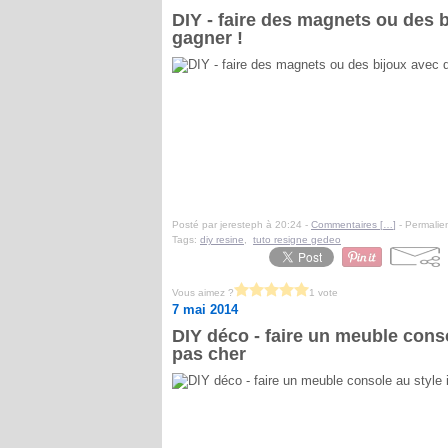
DIY - faire des magnets ou des b
gagner !
Posté par jeresteph à 20:24 -
Commentaires [
…
]
- Permalien
Tags:
diy resine
,
tuto resigne gedeo
Vous aimez ?
1 vote
7 mai 2014
DIY déco - faire un meuble conso
pas cher