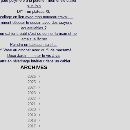
 pâte polymère à la poterie : mon envie d’aller
plus loin
DIY - un plateau XL
collage en lien avec mon nouveau travail ...
mment débuter le dessin avec des crayons
aquarellables ?
 un cahier créatif c'est se donner la main et ne
jamais la lâcher
Peindre un tableau intuitif ...
Y Vase au crochet avec du fil de macramé
Déco Jardin - limiter le vis à vis
artir en pèlerinage intérieur dans un cahier
ARCHIVES
2026
2025
Juillet
(5)
Décembre
2024
Juin
(4)
(4)
Novembre
Décembre
2023
Mai
(3)
(3)
(2)
Décembre
Novembre
Octobre
2022
Avril
(3)
(4)
(24)
(2)
Septembre
Novembre
Décembre
Octobre
2021
Mars
(3)
(5)
(3)
(5)
(1)
Septembre
Novembre
Décembre
Octobre
2020
Janvier
Août
(1)
(1)
(5)
(2)
(4)
(3)
Septembre
Novembre
Décembre
Octobre
2019
Juillet
Août
(2)
(2)
(6)
(5)
(7)
(3)
Septembre
Septembre
Novembre
Décembre
2018
Juillet
Août
Juin
(1)
(2)
(4)
(6)
(6)
(6)
(6)
Novembre
Décembre
Octobre
2017
Juillet
Août
Août
Juin
Mai
(1)
(4)
(4)
(2)
(1)
(5)
(4)
(1)