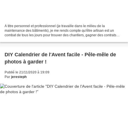
A titre personnel et professionnel (je travaille dans le milieu de la
maintenance des bâtiments), je me rends compte qu'être artisan est un
combat de tous les jours pour trouver des chantiers, gagner des contrats
(qu'ils soient publics ou privés) et les...
DIY Calendrier de l'Avent facile - Pêle-mêle de
photos à garder !
Publié le 21/11/2020 à 19:09
Par
jeresteph