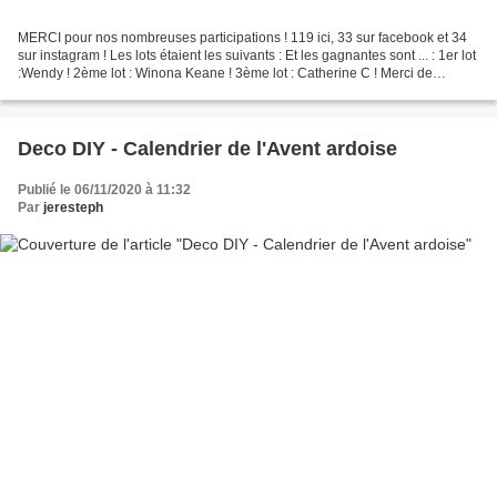
MERCI pour nos nombreuses participations ! 119 ici, 33 sur facebook et 34
sur instagram ! Les lots étaient les suivants : Et les gagnantes sont ... : 1er lot
:Wendy ! 2ème lot : Winona Keane ! 3ème lot : Catherine C ! Merci de
m'envoyer vos coordonnées...
Deco DIY - Calendrier de l'Avent ardoise
Publié le 06/11/2020 à 11:32
Par
jeresteph