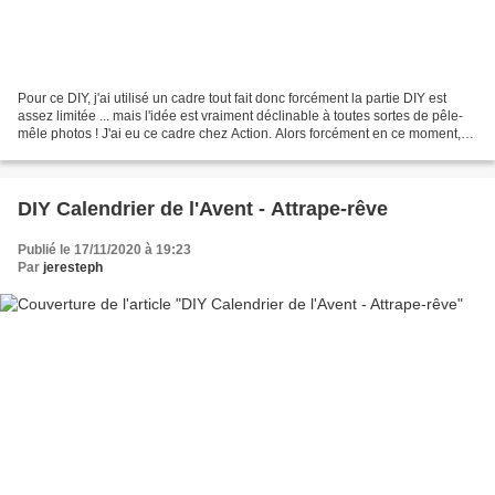
Pour ce DIY, j'ai utilisé un cadre tout fait donc forcément la partie DIY est
assez limitée ... mais l'idée est vraiment déclinable à toutes sortes de pêle-
mêle photos ! J'ai eu ce cadre chez Action. Alors forcément en ce moment,
c'est fermé (enfin sauf...
DIY Calendrier de l'Avent - Attrape-rêve
Publié le 17/11/2020 à 19:23
Par
jeresteph