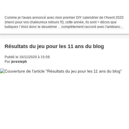
Comme je l'avais annoncé avec mon premier DIY calendrier de l'Avent 2020
(merci pour vos chaleureux retours !!!), cette année, ils sont + décos que
ludiques ! Voici donc le deuxième ... complètement raccord avec l'ambiance
de de mon séjour ... un attrape-rêve...
Résultats du jeu pour les 11 ans du blog
Publié le 16/11/2020 à 15:58
Par
jeresteph