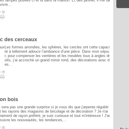
es lampes posées ci et là dans la maison. Et dès janvier, il me tar
vivre...
 [
#
]
ec des cerceaux
Les formes arrondies, les sphères, les cercles ont cette capaci
té à tellement adoucir l’ambiance d’une pièce. Dans mon séjou
r, pour compenser les verrières et les meubles tous à angles dr
oits, j’ai accroché un grand miroir rond, des décorations avec d
es...
 [
#
]
ion bois
 sera pas une grande surprise si je vous dis que j'arpente régulièr
 les rayons des magasins de bricolage et de décoration ? Je n'ai
raiment de rayon préféré, je suis curieuse et tout m'intéresse ! J'ai
suivre les nouveautés, les tendances,...
 [
#
]