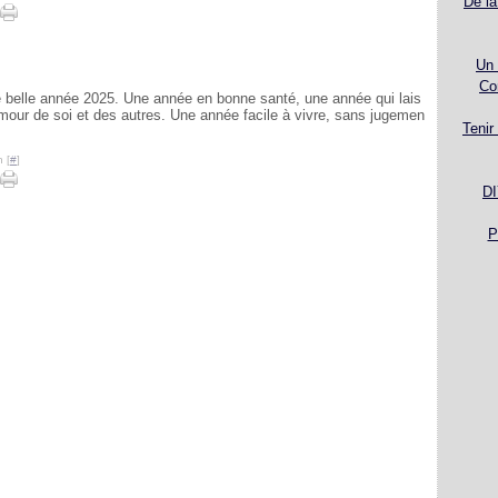
De la
Un 
Co
ne belle année 2025. Une année en bonne santé, une année qui lais
mour de soi et des autres. Une année facile à vivre, sans jugemen
Tenir
 [
#
]
DI
P