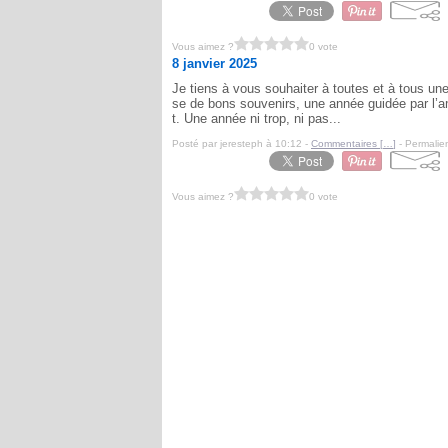
Vous aimez ?
0 vote
8 janvier 2025
Je tiens à vous souhaiter à toutes et à tous u
se de bons souvenirs, une année guidée par l’a
t. Une année ni trop, ni pas...
Posté par jeresteph à 10:12 -
Commentaires [
…
]
- Permalien
Vous aimez ?
0 vote