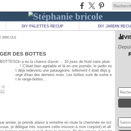
DIY PALETTES RECUP
DIY JARDIN REC
VI
E BRICOLE
Depuis
NGER DES BOTTES
On a eu la chance d'avoir ... 10 jours de froid sans pluie
... ! C'était bien agréable et là en une journée, le jardin es
t déjà redevenu une pataugeoire, tellement il était déjà g
orgé d'eau des derniers mois. Les bottes sont de sortie e
t le range-bottes...
 [
#
]
 année, je prends plaisir à remettre en route la cheminée en oct
'avoue, je délègue très souvent cette mission à mon conjoint) et all