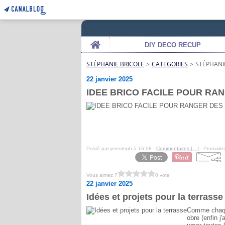
Home
DIY DECO RECUP
STÉPHANIE BRICOLE
>
CATEGORIES
>
STÉPHANI
22 janvier 2025
IDEE BRICO FACILE POUR RA
Posté par jeresteph à 16:08 -
Commentaires [
…
]
- Permalien
Vous aimez ?
0 vote
22 janvier 2025
Idées et projets pour la terrasse
Comme chaque
obre (enfin j