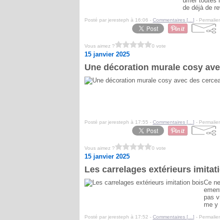
umer toutes l
de déjà de re
Posté par jeresteph à 16:06 -
Commentaires [
…
]
- Permalien
Vous aimez ?
0 vote
15 janvier 2025
Une décoration murale cosy av
Posté par jeresteph à 17:55 -
Commentaires [
…
]
- Permalien
Vous aimez ?
0 vote
15 janvier 2025
Les carrelages extérieurs imitat
Ce ne
ement
pas v
me y 
Posté par jeresteph à 17:52 -
Commentaires [
…
]
- Permalien