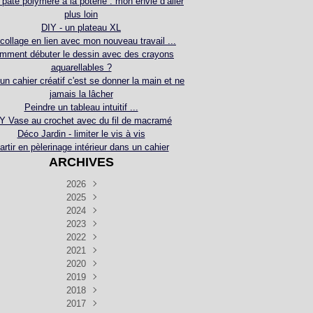
 pâte polymère à la poterie : mon envie d’aller
plus loin
DIY - un plateau XL
collage en lien avec mon nouveau travail ...
mment débuter le dessin avec des crayons
aquarellables ?
 un cahier créatif c'est se donner la main et ne
jamais la lâcher
Peindre un tableau intuitif ...
Y Vase au crochet avec du fil de macramé
Déco Jardin - limiter le vis à vis
artir en pèlerinage intérieur dans un cahier
ARCHIVES
2026
2025
Juillet
(5)
Décembre
2024
Juin
(4)
(4)
Novembre
Décembre
2023
Mai
(3)
(3)
(2)
Décembre
Novembre
Octobre
2022
Avril
(3)
(4)
(24)
(2)
Septembre
Novembre
Décembre
Octobre
2021
Mars
(3)
(5)
(3)
(5)
(1)
Septembre
Novembre
Décembre
Octobre
2020
Janvier
Août
(1)
(1)
(5)
(2)
(4)
(3)
Septembre
Novembre
Décembre
Octobre
2019
Juillet
Août
(2)
(2)
(6)
(5)
(7)
(3)
Septembre
Septembre
Novembre
Décembre
2018
Juillet
Août
Juin
(1)
(2)
(4)
(6)
(6)
(6)
(6)
Novembre
Décembre
Octobre
2017
Juillet
Août
Août
Juin
Mai
(1)
(4)
(4)
(2)
(1)
(5)
(4)
(1)