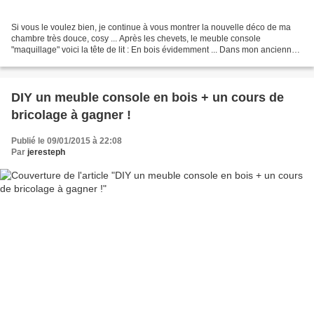
Si vous le voulez bien, je continue à vous montrer la nouvelle déco de ma
chambre très douce, cosy ... Après les chevets, le meuble console
"maquillage" voici la tête de lit : En bois évidemment ... Dans mon ancienne
maison, j'avais habillé le mur du...
DIY un meuble console en bois + un cours de
bricolage à gagner !
Publié le 09/01/2015 à 22:08
Par
jeresteph