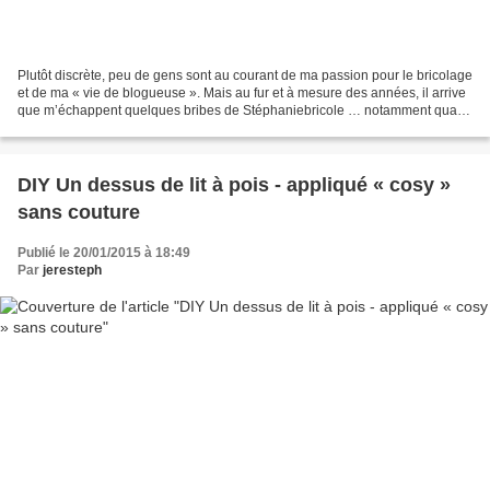
Plutôt discrète, peu de gens sont au courant de ma passion pour le bricolage
et de ma « vie de blogueuse ». Mais au fur et à mesure des années, il arrive
que m’échappent quelques bribes de Stéphaniebricole … notamment quand
le service « espaces verts...
DIY Un dessus de lit à pois - appliqué « cosy »
sans couture
Publié le 20/01/2015 à 18:49
Par
jeresteph