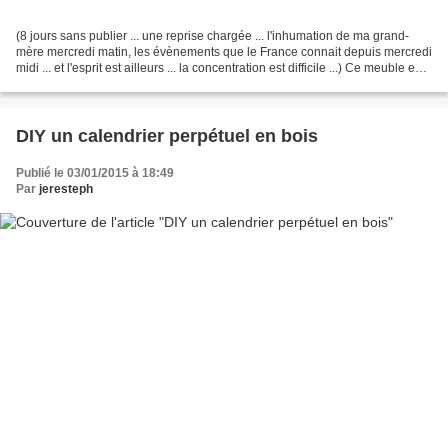
(8 jours sans publier ... une reprise chargée ... l'inhumation de ma grand-
mère mercredi matin, les évènements que le France connait depuis mercredi
midi ... et l'esprit est ailleurs ... la concentration est difficile ...) Ce meuble est
réalisé depuis...
DIY un calendrier perpétuel en bois
Publié le 03/01/2015 à 18:49
Par
jeresteph