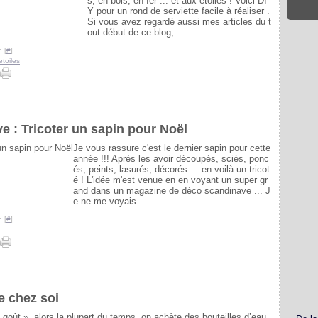
s, en bois, en fer ... et aux étoiles ! Voici DI
Y pour un rond de serviette facile à réaliser .
Si vous avez regardé aussi mes articles du t
out début de ce blog,...
 [
#
]
etoiles
e : Tricoter un sapin pour Noël
Je vous rassure c'est le dernier sapin pour cette
année !!! Après les avoir découpés, sciés, ponc
és, peints, lasurés, décorés ... en voilà un tricot
é ! L'idée m'est venue en en voyant un super gr
and dans un magazine de déco scandinave ... J
e ne me voyais...
 [
#
]
e chez soi
 goût », alors la plupart du temps, on achète des bouteilles d’eau