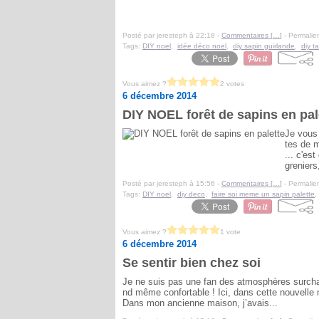
Posté par jeresteph à 22:18 -
Commentaires [
…
]
- Permalien
Tags:
DIY noel
,
idée déco noel
,
diy sapin guirlande
,
diy t
Vous aimez ?
2 votes
6 décembre 2014
DIY NOEL forêt de sapins en pal
Je vous 
tes de 
... c'es
greniers
Posté par jeresteph à 15:56 -
Commentaires [
…
]
- Permalien
Tags:
DIY noel
,
diy deco
,
faire soi meme un sapin palette
Vous aimez ?
1 vote
6 décembre 2014
Se sentir bien chez soi
Je ne suis pas une fan des atmosphères surchau
nd même confortable ! Ici, dans cette nouvelle 
Dans mon ancienne maison, j’avais...