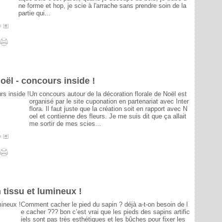
ne forme et hop, je scie à l'arrache sans prendre soin de la
partie qui...
 [
#
]
oël - concours inside !
Un concours autour de la décoration florale de Noël est
organisé par le site cuponation en partenariat avec Inter
flora. Il faut juste que la création soit en rapport avec N
oel et contienne des fleurs. Je me suis dit que ça allait
me sortir de mes scies...
 [
#
]
 tissu et lumineux !
Comment cacher le pied du sapin ? déjà a-t-on besoin de l
e cacher ??? bon c’est vrai que les pieds des sapins artific
iels sont pas très esthétiques et les bûches pour fixer les