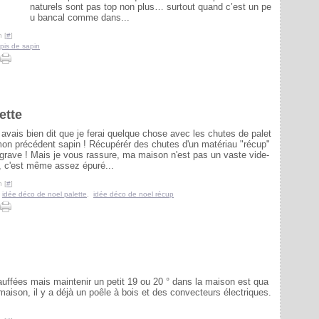
naturels sont pas top non plus… surtout quand c’est un pe
u bancal comme dans...
 [
#
]
apis de sapin
ette
avais bien dit que je ferai quelque chose avec les chutes de palet
mon précédent sapin ! Récupérér des chutes d'un matériau "récup"
t grave ! Mais je vous rassure, ma maison n'est pas un vaste vide-
, c'est même assez épuré...
 [
#
]
,
idée déco de noel palette
,
idée déco de noel récup
ffées mais maintenir un petit 19 ou 20 ° dans la maison est qua
maison, il y a déjà un poêle à bois et des convecteurs électriques.