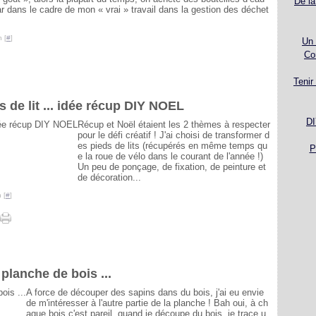
De la
dans le cadre de mon « vrai » travail dans la gestion des déchet
 [
#
]
Un 
Co
Tenir
 de lit ... idée récup DIY NOEL
DI
Récup et Noël étaient les 2 thèmes à respecter
pour le défi créatif ! J'ai choisi de transformer d
es pieds de lits (récupérés en même temps qu
P
e la roue de vélo dans le courant de l'année !)
Un peu de ponçage, de fixation, de peinture et
de décoration...
 [
#
]
planche de bois ...
A force de découper des sapins dans du bois, j'ai eu envie
de m'intéresser à l'autre partie de la planche ! Bah oui, à ch
aque bois c'est pareil, quand je découpe du bois, je trace u