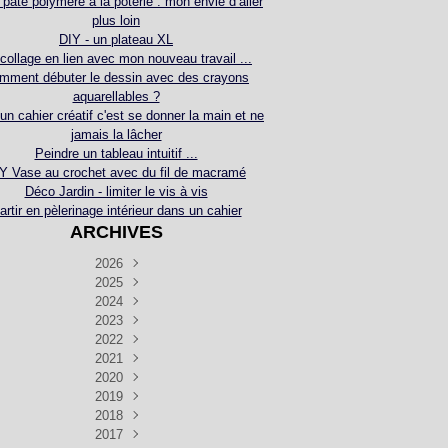
 pâte polymère à la poterie : mon envie d’aller
plus loin
DIY - un plateau XL
collage en lien avec mon nouveau travail ...
mment débuter le dessin avec des crayons
aquarellables ?
 un cahier créatif c'est se donner la main et ne
jamais la lâcher
Peindre un tableau intuitif ...
Y Vase au crochet avec du fil de macramé
Déco Jardin - limiter le vis à vis
artir en pèlerinage intérieur dans un cahier
ARCHIVES
2026
2025
Juillet
(5)
Décembre
2024
Juin
(4)
(4)
Novembre
Décembre
2023
Mai
(3)
(3)
(2)
Décembre
Novembre
Octobre
2022
Avril
(3)
(4)
(24)
(2)
Septembre
Novembre
Décembre
Octobre
2021
Mars
(3)
(5)
(3)
(5)
(1)
Septembre
Novembre
Décembre
Octobre
2020
Janvier
Août
(1)
(1)
(5)
(2)
(4)
(3)
Septembre
Novembre
Décembre
Octobre
2019
Juillet
Août
(2)
(2)
(6)
(5)
(7)
(3)
Septembre
Septembre
Novembre
Décembre
2018
Juillet
Août
Juin
(1)
(2)
(4)
(6)
(6)
(6)
(6)
Novembre
Décembre
Octobre
2017
Juillet
Août
Août
Juin
Mai
(1)
(4)
(4)
(2)
(1)
(5)
(4)
(1)