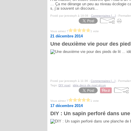
… Ça me dérange un peu au niveau écologie car 
s, j’ai souvent un discours...
Posté par jeresteph à 18:08 -
Commentaires [
…
]
- Permalien
Vous aimez ?
1 vote
21 décembre 2014
Une deuxième vie pour des pieds
Posté par jeresteph à 11:36 -
Commentaires [
…
]
- Permalien
Tags:
DIY noel
,
idée deco de noel récup
Vous aimez ?
1 vote
17 décembre 2014
DIY : Un sapin perforé dans une 