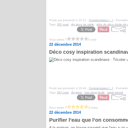
Posté par jeresteph à 10:21 -
Commentaires [
…
]
- Permalien
Tags:
DIY noel
,
diy deco de table
,
idée de déco étoile diy 
Vous aimez ?
0 vote
22 décembre 2014
Déco cosy inspiration scandinav
Posté par jeresteph à 18:44 -
Commentaires [
…
]
- Permalien
Tags:
DIY noel
,
diy tricot
,
tuto tricot facile
,
sapin tricoté
Vous aimez ?
3 votes
22 décembre 2014
Purifier l’eau que l’on consomm
A la maison, on trouve souvent que l’eau a un «