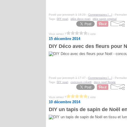
Posté par jeresteph à 18:29 -
Commentaires [
…
]
- Permalien
Tags:
DIY noel
,
idée deco noel
,
idée sapin original
Vous aimez ?
0 vote
15 décembre 2014
DIY Déco avec des fleurs pour N
Posté par jeresteph à 17:47 -
Commentaires [
…
]
- Permalien
Tags:
DIY noel
,
concours créatif
,
deco noel florale
Vous aimez ?
1 vote
10 décembre 2014
DIY un tapis de sapin de Noël en