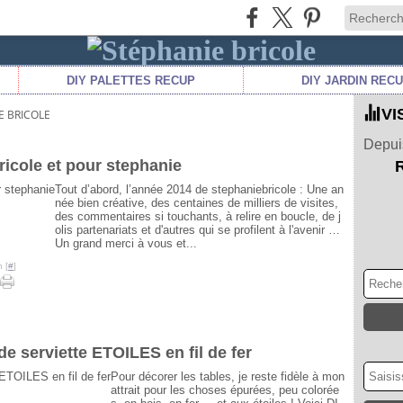
DIY PALETTES RECUP
DIY JARDIN REC
VI
E BRICOLE
Depuis
icole et pour stephanie
Tout d’abord, l’année 2014 de stephaniebricole : Une an
née bien créative, des centaines de milliers de visites,
des commentaires si touchants, à relire en boucle, de j
olis partenariats et d'autres qui se profilent à l'avenir …
Un grand merci à vous et...
 [
#
]
de serviette ETOILES en fil de fer
Pour décorer les tables, je reste fidèle à mon
attrait pour les choses épurées, peu colorée