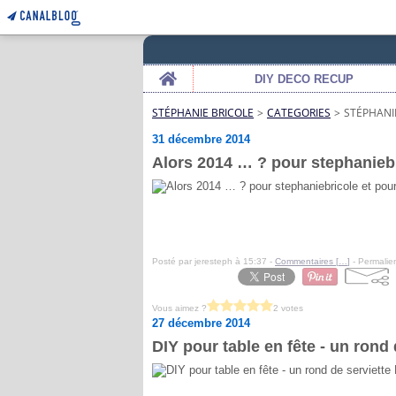
Home
DIY DECO RECUP
STÉPHANIE BRICOLE
>
CATEGORIES
>
STÉPHANI
31 décembre 2014
Alors 2014 … ? pour stephaniebr
Posté par jeresteph à 15:37 -
Commentaires [
…
]
- Permalien
Vous aimez ?
2 votes
27 décembre 2014
DIY pour table en fête - un rond 