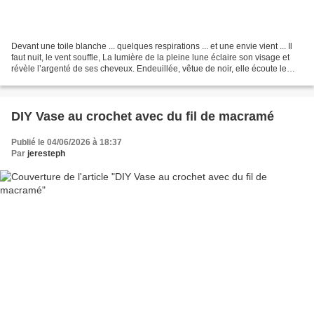
Devant une toile blanche ... quelques respirations ... et une envie vient ... Il
faut nuit, le vent souffle, La lumière de la pleine lune éclaire son visage et
révèle l’argenté de ses cheveux. Endeuillée, vêtue de noir, elle écoute le
murmure de cet oiseau...
DIY Vase au crochet avec du fil de macramé
Publié le 04/06/2026 à 18:37
Par
jeresteph