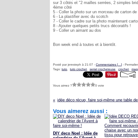
sur 3 côtés et "2 mailles serrées, 2 simples bri
4ème côté
5 - Coller la photo sur un morceau de carton de 
6 - La plastifier avec du scotch
7 - Coller le cadre sur la photo maintenant cart
8 - Ajouter quelques petits trucs décoratifs !
9 - Coller un aimant au dos
Bon week end à toutes et à bientôt.
Posté par jeresteph à 21:07 -
Commentaires [
…
]
- Permalien
Tags:
tuto
,
tuto crochet
,
serial crocheteuse
,
crochet
,
mag
Vous aimez ?
0 vote
Vous aimerez aussi :
DIY deco Noel : Idée de
calendrier de l’Avent à