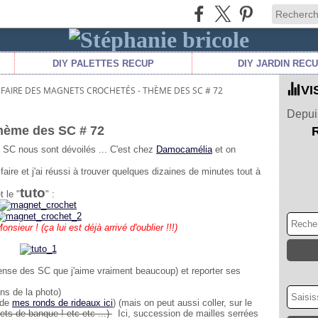
DIY PALETTES RECUP
DIY JARDIN REC
VI
FAIRE DES MAGNETS CROCHETÉS - THÈME DES SC # 72
Depuis
thème des SC # 72
 SC nous sont dévoilés ... C'est chez
Damocamélia
et on
 faire et j'ai réussi à trouver quelques dizaines de minutes tout à
tuto
 le "
" :
sieur ! (ça lui est déjà arrivé d'oublier !!!)
mpense des SC que j'aime vraiment beaucoup) et reporter ses
ns de la photo)
 de
mes ronds de rideaux ici
) (mais on peut aussi coller, sur le
lets de banque ! etc etc ...)
Ici, succession de mailles serrées