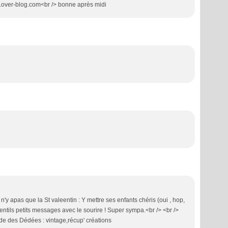
le.over-blog.com<br /> bonne après midi
l n'y apas que la St valeentin : Y mettre ses enfants chéris (oui , hop,
 gentils petits messages avec le sourire ! Super sympa.<br /> <br />
de des Dédées : vintage,récup' créations