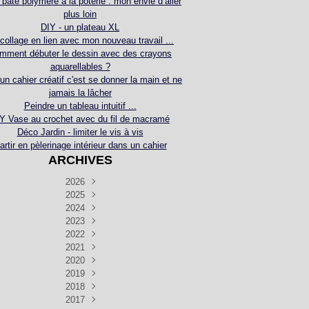
 pâte polymère à la poterie : mon envie d’aller
plus loin
DIY - un plateau XL
collage en lien avec mon nouveau travail ...
mment débuter le dessin avec des crayons
aquarellables ?
 un cahier créatif c'est se donner la main et ne
jamais la lâcher
Peindre un tableau intuitif ...
Y Vase au crochet avec du fil de macramé
Déco Jardin - limiter le vis à vis
artir en pèlerinage intérieur dans un cahier
ARCHIVES
2026
2025
Juillet
(5)
Décembre
2024
Juin
(4)
(4)
Novembre
Décembre
2023
Mai
(3)
(3)
(2)
Décembre
Novembre
Octobre
2022
Avril
(3)
(4)
(24)
(2)
Septembre
Novembre
Décembre
Octobre
2021
Mars
(3)
(5)
(3)
(5)
(1)
Septembre
Novembre
Décembre
Octobre
2020
Janvier
Août
(1)
(1)
(5)
(2)
(4)
(3)
Septembre
Novembre
Décembre
Octobre
2019
Juillet
Août
(2)
(2)
(6)
(5)
(7)
(3)
Septembre
Septembre
Novembre
Décembre
2018
Juillet
Août
Juin
(1)
(2)
(4)
(6)
(6)
(6)
(6)
Novembre
Décembre
Octobre
2017
Juillet
Août
Août
Juin
Mai
(1)
(4)
(4)
(2)
(1)
(5)
(4)
(1)