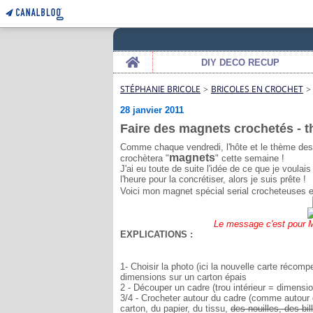
Home
DIY DECO RECUP
STÉPHANIE BRICOLE
>
BRICOLES EN CROCHET
>
28 janvier 2011
Faire des magnets crochetés - 
Comme chaque vendredi, l'hôte et le thème des
magnets
crochètera "
" cette semaine !
J'ai eu toute de suite l'idée de ce que je voulais
l'heure pour la concrétiser, alors je suis prête !
Voici mon magnet spécial serial crocheteuses et
Le message c'est pour Mon
EXPLICATIONS :
1- Choisir la photo (ici la nouvelle carte réco
dimensions sur un carton épais
2 - Découper un cadre (trou intérieur = dimensio
3/4 - Crocheter autour du cadre (comme autour
carton, du papier, du tissu,
des nouilles, des bil