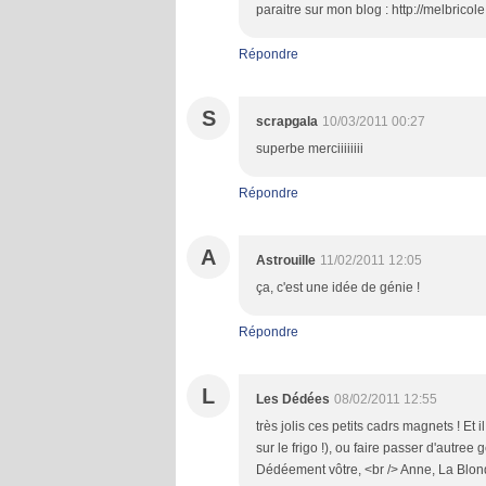
paraitre sur mon blog : http://melbrico
Répondre
S
scrapgala
10/03/2011 00:27
superbe merciiiiiiii
Répondre
A
Astrouille
11/02/2011 12:05
ça, c'est une idée de génie !
Répondre
L
Les Dédées
08/02/2011 12:55
très jolis ces petits cadrs magnets ! Et i
sur le frigo !), ou faire passer d'autree
Dédéement vôtre, <br /> Anne, La Blon