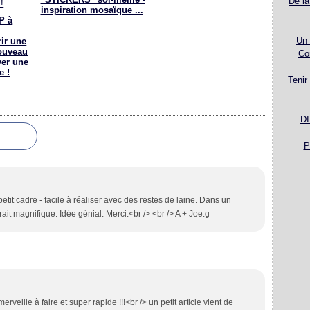
De la
inspiration mosaïque ...
P à
Un 
ir une
ouveau
Co
ver une
e !
Tenir
DI
P
etit cadre - facile à réaliser avec des restes de laine. Dans un
rait magnifique. Idée génial. Merci.<br /> <br /> A + Joe.g
erveille à faire et super rapide !!!<br /> un petit article vient de