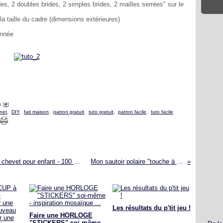
des, 2 doubles brides, 2 simples brides, 2 mailles serrées" sur le
la taille du cadre (dimensions extérieures)
onnée
 [
#
]
net
,
DIY
,
fait maison
,
patron gratuit
,
tuto gratuit
,
patron facile
,
tuto facile
idée déco récup, faire soi-même une table de chevet pour enfant - 100 % récup
Mon sautoir polaire "touche à tout"
Les résultats du p'tit jeu !
Faire une HORLOGE
"STICKERS" soi-même -