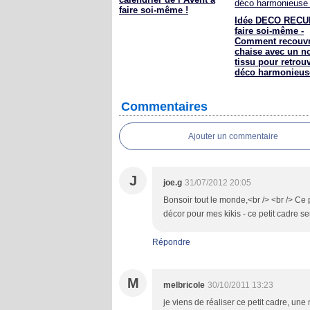
faire soi-même !
Idée DECO RECU
faire soi-même -
Comment recouvr
chaise avec un n
tissu pour retrou
déco harmonieus
Commentaires
Ajouter un commentaire
J
joe.g
31/07/2012 20:05
Bonsoir tout le monde,<br /> <br /> Ce p
décor pour mes kikis - ce petit cadre se
Répondre
M
melbricole
30/10/2011 13:23
je viens de réaliser ce petit cadre, une m