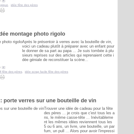
 [
#
]
agique
,
idée fête des pères
 idée montage photo rigolo
Après le présentoir à verres avec la bouteille de vin,
voici un cadeau plutôt à préparer avec un enfant pour
le donner de sa part au papa ... Je suis tombée à plu
sieurs reprises sur des articles qui reprenaient cette i
dée géniale de reconstituer la scène...
 [
#
]
lf fête des pères
,
idée scrap facile fête des pères
: porte verres sur une bouteille de vin
Trouver une idée de cadeau pour la fête
des pères ... je crois que c'est tous les a
ns, le même casse-tête ... Inévitableme
nt les mêmes idées reviennent tous les
5 ou 6 ans, un livre, une bouteille, un par
fum, un pull ... Alors pour avoir l'impressi