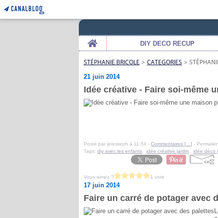
Home
DIY DECO RECUP
STÉPHANIE BRICOLE
>
CATEGORIES
>
STÉPHANI
21 juin 2014
Idée créative - Faire soi-même 
Posté par jeresteph à 11:54 -
Commentaires [
…
]
- Permalien
Tags:
diy avec les enfants
,
idée créative jardin
,
idée déco j
Vous aimez ?
1 vote
17 juin 2014
Faire un carré de potager avec d
L