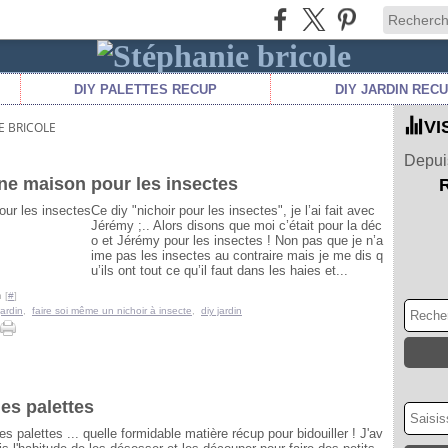
DIY PALETTES RECUP
DIY JARDIN REC
VI
E BRICOLE
Depuis
une maison pour les insectes
Ce diy "nichoir pour les insectes", je l’ai fait avec
Jérémy ;.. Alors disons que moi c’était pour la déc
o et Jérémy pour les insectes ! Non pas que je n’a
ime pas les insectes au contraire mais je me dis q
u’ils ont tout ce qu’il faut dans les haies et...
 [
#
]
ardin
,
faire soi même un nichoir à insecte
,
diy jardin
es palettes
es palettes ... quelle formidable matière récup pour bidouiller ! J'av