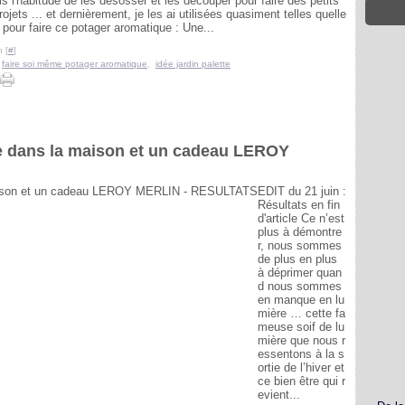
is l'habitude de les désosser et les découper pour faire des petits
rojets ... et dernièrement, je les ai utilisées quasiment telles quelle
 pour faire ce potager aromatique : Une...
 [
#
]
,
faire soi même potager aromatique
,
idée jardin palette
ère dans la maison et un cadeau LEROY
EDIT du 21 juin :
Résultats en fin
d'article Ce n’est
plus à démontre
r, nous sommes
de plus en plus
à déprimer quan
d nous sommes
en manque en lu
mière … cette fa
meuse soif de lu
mière que nous r
essentons à la s
ortie de l’hiver et
ce bien être qui r
evient...