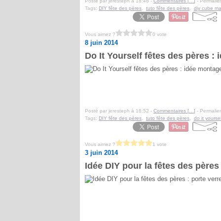
Posté par jeresteph à 18:46 -
Commentaires [
…
]
- Permalien
Tags:
DIY fête des pères
,
tuto fête des pères
,
diy cube m
Vous aimez ?
0 vote
8 juin 2014
Do It Yourself fêtes des pères :
Posté par jeresteph à 16:52 -
Commentaires [
…
]
- Permalien
Tags:
DIY fête des pères
,
tuto fête des pères
,
do it yourse
Vous aimez ?
1 vote
3 juin 2014
Idée DIY pour la fêtes des pères 