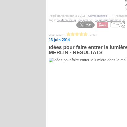
a
p
s
Posté par jeresteph à 19:16 -
Commentaires [
…
]
- Permalien
Tags:
diy deco recup
,
diy palette
,
diy potager aromatique
Vous aimez ?
2 votes
13 juin 2014
Idées pour faire entrer la lumi
MERLIN - RESULTATS