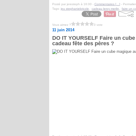
Posté par jeresteph à 16:00 -
Commentaires [
…
]
- Permalien
Tags:
jeu stephaniebricole
,
cadeau leroy merlin
,
faire un c
Vous aimez ?
0 vote
11 juin 2014
DO IT YOURSELF Faire un cube m
cadeau fête des pères ?