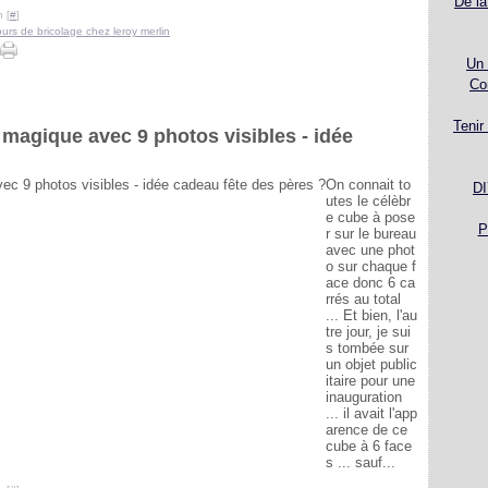
De la
 [
#
]
ours de bricolage chez leroy merlin
Un 
Co
Tenir
agique avec 9 photos visibles - idée
On connait to
DI
utes le célèbr
e cube à pose
P
r sur le bureau
avec une phot
o sur chaque f
ace donc 6 ca
rrés au total
... Et bien, l'au
tre jour, je sui
s tombée sur
un objet public
itaire pour une
inauguration
... il avait l'app
arence de ce
cube à 6 face
s ... sauf...