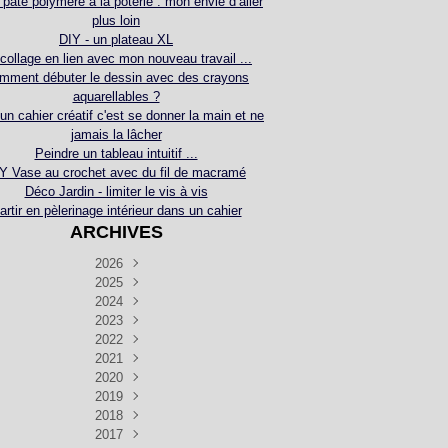
 pâte polymère à la poterie : mon envie d’aller
plus loin
DIY - un plateau XL
collage en lien avec mon nouveau travail ...
mment débuter le dessin avec des crayons
aquarellables ?
 un cahier créatif c'est se donner la main et ne
jamais la lâcher
Peindre un tableau intuitif ...
Y Vase au crochet avec du fil de macramé
Déco Jardin - limiter le vis à vis
artir en pèlerinage intérieur dans un cahier
ARCHIVES
2026
2025
Juillet
(5)
Décembre
2024
Juin
(4)
(4)
Novembre
Décembre
2023
Mai
(3)
(3)
(2)
Décembre
Novembre
Octobre
2022
Avril
(3)
(4)
(24)
(2)
Septembre
Novembre
Décembre
Octobre
2021
Mars
(3)
(5)
(3)
(5)
(1)
Septembre
Novembre
Décembre
Octobre
2020
Janvier
Août
(1)
(1)
(5)
(2)
(4)
(3)
Septembre
Novembre
Décembre
Octobre
2019
Juillet
Août
(2)
(2)
(6)
(5)
(7)
(3)
Septembre
Septembre
Novembre
Décembre
2018
Juillet
Août
Juin
(1)
(2)
(4)
(6)
(6)
(6)
(6)
Novembre
Décembre
Octobre
2017
Juillet
Août
Août
Juin
Mai
(1)
(4)
(4)
(2)
(1)
(5)
(4)
(1)