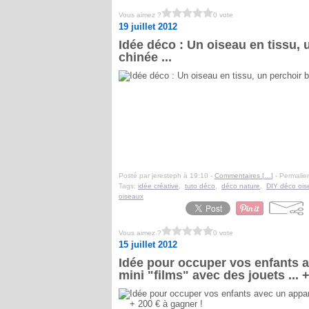
Vous aimez ?
0 vote
19 juillet 2012
Idée déco : Un oiseau en tissu, 
chinée ...
Posté par jeresteph à 19:10 -
Commentaires [
…
]
- Permalien
Tags:
idée créative
,
tuto déco
,
déco nature
,
DIY déco ois
oiseaux
Vous aimez ?
0 vote
15 juillet 2012
Idée pour occuper vos enfants a
mini "films" avec des jouets ... 