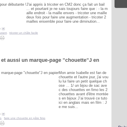
J'ai appris à tricoter en CM2 donc ça fait un bail
... et pourtant je ne sais toujours faire que : - la m
aille endroit - la maille envers - tricoter une maille
deux fois pour faire une augmentation - tricoter 2
mailles ensemble pour faire une diminution...
 [
#
]
utant
,
tricoter un châle facile
 et aussi un marque-page "chouette"J en
Mon amie Isabelle est fan de
chouette et l'autre jour, j'ai vou
lu lui faire un petit quelque ch
ose … 1/ un bijou de sac ave
c des chouettes en fimo les 2
chouettes avant d'être montée
s en bijoux J’ai trouvé ce tuto
ici en anglais mais en film : J
e me suis...
 [
#
]
mo
,
faire une chouette en pâte fimo