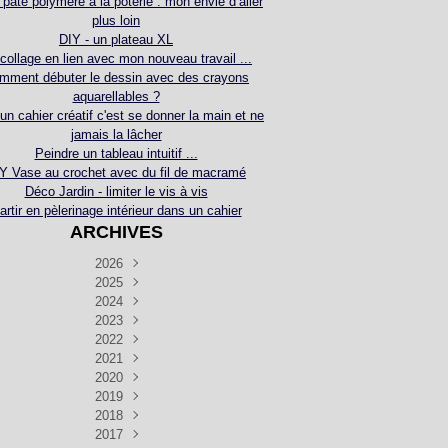
 pâte polymère à la poterie : mon envie d’aller
plus loin
DIY - un plateau XL
collage en lien avec mon nouveau travail ...
mment débuter le dessin avec des crayons
aquarellables ?
 un cahier créatif c'est se donner la main et ne
jamais la lâcher
Peindre un tableau intuitif ...
Y Vase au crochet avec du fil de macramé
Déco Jardin - limiter le vis à vis
artir en pèlerinage intérieur dans un cahier
ARCHIVES
2026
2025
Juillet
(5)
Décembre
2024
Juin
(4)
(4)
Novembre
Décembre
2023
Mai
(3)
(3)
(2)
Décembre
Novembre
Octobre
2022
Avril
(3)
(4)
(24)
(2)
Septembre
Novembre
Décembre
Octobre
2021
Mars
(3)
(5)
(3)
(5)
(1)
Septembre
Novembre
Décembre
Octobre
2020
Janvier
Août
(1)
(1)
(5)
(2)
(4)
(3)
Septembre
Novembre
Décembre
Octobre
2019
Juillet
Août
(2)
(2)
(6)
(5)
(7)
(3)
Septembre
Septembre
Novembre
Décembre
2018
Juillet
Août
Juin
(1)
(2)
(4)
(6)
(6)
(6)
(6)
Novembre
Décembre
Octobre
2017
Juillet
Août
Août
Juin
Mai
(1)
(4)
(4)
(2)
(1)
(5)
(4)
(1)