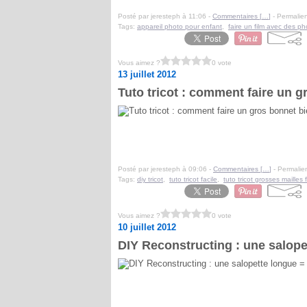
Posté par jeresteph à 11:06 -
Commentaires [
…
]
- Permalien
Tags:
appareil photo pour enfant
,
faire un film avec des ph
Vous aimez ?
0 vote
13 juillet 2012
Tuto tricot : comment faire un gr
Posté par jeresteph à 09:06 -
Commentaires [
…
]
- Permalien
Tags:
diy tricot
,
tuto tricot facile
,
tuto tricot grosses mailles
Vous aimez ?
0 vote
10 juillet 2012
DIY Reconstructing : une salope