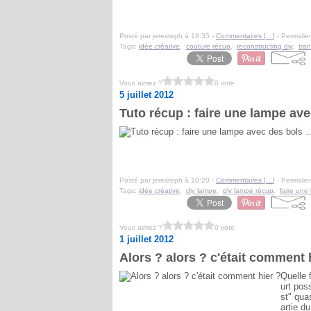
Posté par jeresteph à 18:35 -
Commentaires [
…
]
- Permalien
Tags:
idée créative
,
couture récup
,
reconstructing diy
,
tra
Vous aimez ?
0 vote
5 juillet 2012
Tuto récup : faire une lampe av
Posté par jeresteph à 10:20 -
Commentaires [
…
]
- Permalien
Tags:
idée créative
,
diy lampe
,
diy lampe récup
,
faire une
Vous aimez ?
0 vote
1 juillet 2012
Alors ? alors ? c'était comment 
Quelle 
urt pos
st" qua
artie du