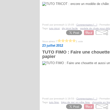
Posté par jeresteph à 15:05 -
Commentaires [
…
]
- Permalien
Tags:
tuto tricot
,
diy tricot facile
,
modele de chale pour déb
Vous aimez ?
1 vote
23 juillet 2012
TUTO FIMO : Faire une chouette
papier
Posté par jeresteph à 19:53 -
Commentaires [
…
]
- Permalien
Tags:
tuto fimo
,
bijou de sac en pâte fimo
,
chouette en fi