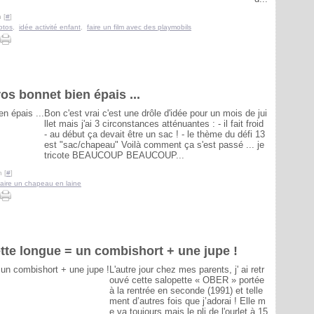
 [
#
]
otos
,
idée activité enfant
,
faire un film avec des playmobils
os bonnet bien épais ...
Bon c'est vrai c'est une drôle d'idée pour un mois de jui
llet mais j'ai 3 circonstances atténuantes : - il fait froid
- au début ça devait être un sac ! - le thème du défi 13
est "sac/chapeau" Voilà comment ça s'est passé ... je
tricote BEAUCOUP BEAUCOUP...
 [
#
]
 faire un chapeau en laine
tte longue = un combishort + une jupe !
L'autre jour chez mes parents, j' ai retr
ouvé cette salopette « OBER » portée
à la rentrée en seconde (1991) et telle
ment d’autres fois que j’adorai ! Elle m
e va toujours mais le pli de l'ourlet à 15