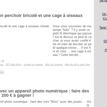
De la
Un 
un perchoir bricolé et une cage à oiseaux
Co
Vous vous souvenez de ma
Tenir
lampe "bols" ? il y avait ce
petit fil électrique qui passai
t sur le dessus et pour le ca
cher, je vous avais confié ê
DI
tre en train de bricoler un pe
tit quelque-chose ... Il est fi
P
ni et c'est ... une cage à ois
eau ! Cette bricole...
 [
#
]
eau
,
DIY idée déco
,
coudre un oiseau
,
idée de couture
,
idée de déco avec des
vec un appareil photo numérique : faire des
+ 200 € à gagner !
Voi
là