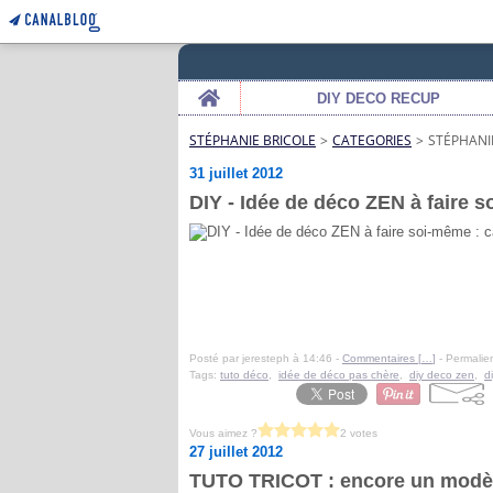
Home
DIY DECO RECUP
STÉPHANIE BRICOLE
>
CATEGORIES
>
STÉPHANI
31 juillet 2012
DIY - Idée de déco ZEN à faire so
Posté par jeresteph à 14:46 -
Commentaires [
…
]
- Permalien
Tags:
tuto déco
,
idée de déco pas chère
,
diy deco zen
,
d
Vous aimez ?
2 votes
27 juillet 2012
TUTO TRICOT : encore un modèle