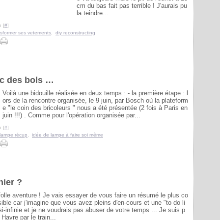
cm du bas fait pas terrible ! J'aurais pu
la teindre...
 [
#
]
nsformer ses vetements
,
diy reconstructing
ec des bols …
Voilà une bidouille réalisée en deux temps : - la première étape : l
ors de la rencontre organisée, le 9 juin, par Bosch où la plateform
e "le coin des bricoleurs " nous a été présentée (2 fois à Paris en
juin !!!) . Comme pour l'opération organisée par...
 [
#
]
 lampe récup
,
idée de lampe à faire soi même
hier ?
folle aventure ! Je vais essayer de vous faire un résumé le plus co
sible car j'imagine que vous avez pleins d'en-cours et une "to do li
si-infinie et je ne voudrais pas abuser de votre temps ... Je suis p
 Havre par le train...