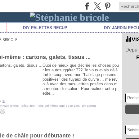
DIY PALETTES RECUP
DIY JARDIN REC
VI
E BRICOLE
Depuis
i-même : cartons, galets, tissus ...
Quoi de mieux que d'écrire les choses pou
r les autosuggérer ??? Je vous avais déjà
fait le coup avec mon "habillage pensées
positives" des tuyaux de cuivre ... me rev
oilà avec des maxi-lettres posées dans m
a montée d'escalier : Pour réaliser cette p
etite...
 [
#
]
iy maxi lettres
,
déco zen
,
faire soi même une deco zen
,
diy carton
 de châle pour débutante !