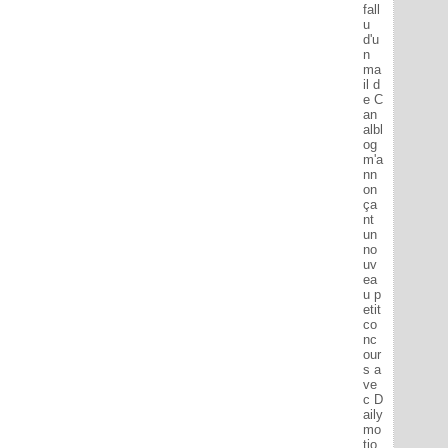
fall
u
d'u
n
ma
il d
e C
an
albl
og
m'a
nn
on
ça
nt
un
no
uv
ea
u p
etit
co
nc
our
s a
ve
c D
aily
mo
tio