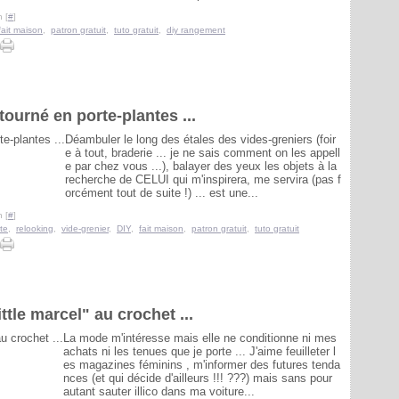
 [
#
]
fait maison
,
patron gratuit
,
tuto gratuit
,
diy rangement
ourné en porte-plantes ...
Déambuler le long des étales des vides-greniers (foir
e à tout, braderie ... je ne sais comment on les appell
e par chez vous ...), balayer des yeux les objets à la
recherche de CELUI qui m'inspirera, me servira (pas f
orcément tout de suite !) ... est une...
 [
#
]
te
,
relooking
,
vide-grenier
,
DIY
,
fait maison
,
patron gratuit
,
tuto gratuit
ttle marcel" au crochet ...
La mode m'intéresse mais elle ne conditionne ni mes
achats ni les tenues que je porte ... J'aime feuilleter l
es magazines féminins , m'informer des futures tenda
nces (et qui décide d'ailleurs !!! ???) mais sans pour
autant sauter illico dans ma voiture...