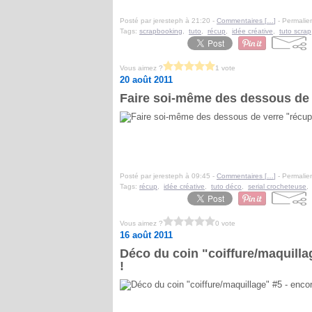
Posté par jeresteph à 21:20 -
Commentaires [
…
]
- Permalien
Tags:
scrapbooking
,
tuto
,
récup
,
idée créative
,
tuto scrap
Vous aimez ?
1 vote
20 août 2011
Faire soi-même des dessous de v
Posté par jeresteph à 09:45 -
Commentaires [
…
]
- Permalien
Tags:
récup
,
idée créative
,
tuto déco
,
serial crocheteuse
Vous aimez ?
0 vote
16 août 2011
Déco du coin "coiffure/maquilla
!