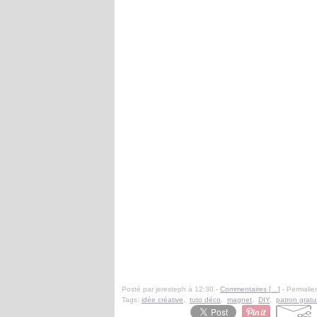
Posté par jeresteph à 12:30 -
Commentaires [
…
]
- Permalien
Tags:
idée créative
,
tuto déco
,
magnet
,
DIY
,
patron gratui