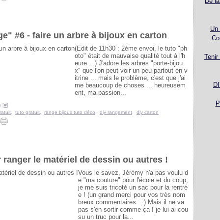
De la
Un 
e" #6 - faire un arbre à bijoux en carton
Co
(Edit de 11h30 : 2ème envoi, le tuto "ph
oto" était de mauvaise qualité tout à l'h
Tenir
eure ...) J'adore les arbres "porte-bijou
x" que l'on peut voir un peu partout en v
itrine ... mais le problème, c'est que j'ai
DI
me beaucoup de choses ... heureusem
ent, ma passion...
P
 [
#
]
atuit
,
tuto gratuit
,
range bijoux tuto déco
,
diy rangement
,
diy carton
ranger le matériel de dessin ou autres !
Vous le savez, Jérémy n'a pas voulu d
e "ma couture" pour l'école et du coup,
je me suis tricoté un sac pour la rentré
e ! (un grand merci pour vos très nom
breux commentaires ...) Mais il ne va
pas s'en sortir comme ça ! je lui ai cou
su un truc pour la...