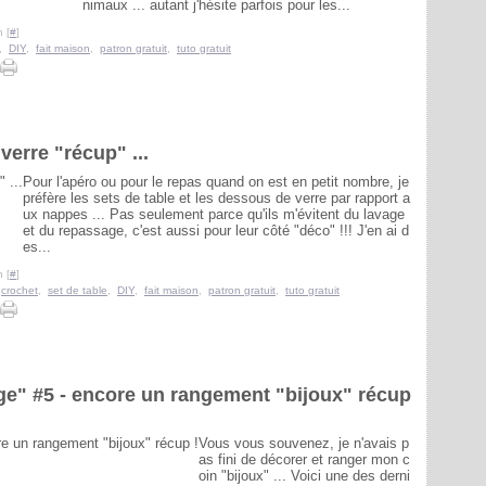
nimaux ... autant j'hésite parfois pour les...
 [
#
]
,
DIY
,
fait maison
,
patron gratuit
,
tuto gratuit
erre "récup" ...
Pour l'apéro ou pour le repas quand on est en petit nombre, je
préfère les sets de table et les dessous de verre par rapport a
ux nappes ... Pas seulement parce qu'ils m'évitent du lavage
et du repassage, c'est aussi pour leur côté "déco" !!! J'en ai d
es...
 [
#
]
,
crochet
,
set de table
,
DIY
,
fait maison
,
patron gratuit
,
tuto gratuit
ge" #5 - encore un rangement "bijoux" récup
Vous vous souvenez, je n'avais p
as fini de décorer et ranger mon c
oin "bijoux" ... Voici une des derni