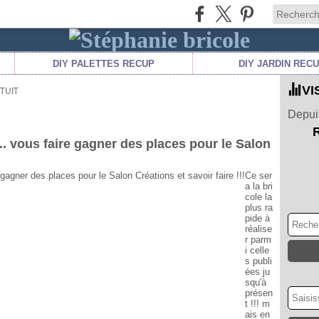
DIY PALETTES RECUP
DIY JARDIN REC
VI
TUIT
Depuis
.. vous faire gagner des places pour le Salon
Ce ser
a la bri
cole la
plus ra
pide à
réalise
r parm
i celle
s publi
ées ju
squ'à
présen
t !!! m
ais en