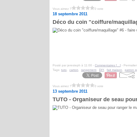
Vous aimez ?
0 vote
18 septembre 2011
Déco du coin "coiffure/maquillag
Posté par jeresteph à 11:00 -
Commentaires [
…
]
- Permalien
Tags:
tuto
,
carton
,
rangement
,
DIY
,
fait maison
,
patron gr
Vous aimez ?
0 vote
13 septembre 2011
TUTO - Organiseur de seau pour 