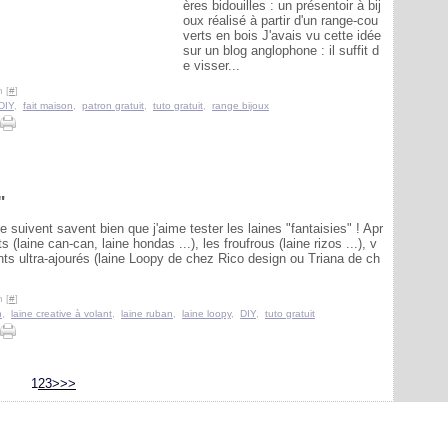
ères bidouilles : un présentoir à bij
oux réalisé à partir d'un range-cou
verts en bois J'avais vu cette idée
sur un blog anglophone : il suffit d
e visser...
 [
#
]
DIY
,
fait maison
,
patron gratuit
,
tuto gratuit
,
range bijoux
"
e suivent savent bien que j'aime tester les laines "fantaisies" ! Apr
s (laine can-can, laine hondas ...), les froufrous (laine rizos ...), v
ants ultra-ajourés (laine Loopy de chez Rico design ou Triana de ch
 [
#
]
n
,
laine creative à volant
,
laine ruban
,
laine loopy
,
DIY
,
tuto gratuit
1
2
3
>
>>