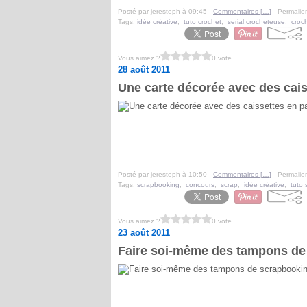
Posté par jeresteph à 09:45 -
Commentaires [
…
]
- Permalien
Tags:
idée créative
,
tuto crochet
,
serial crocheteuse
,
croc
Vous aimez ?
0 vote
28 août 2011
Une carte décorée avec des cais
Posté par jeresteph à 10:50 -
Commentaires [
…
]
- Permalien
Tags:
scrapbooking
,
concours
,
scrap
,
idée créative
,
tuto 
Vous aimez ?
0 vote
23 août 2011
Faire soi-même des tampons de s