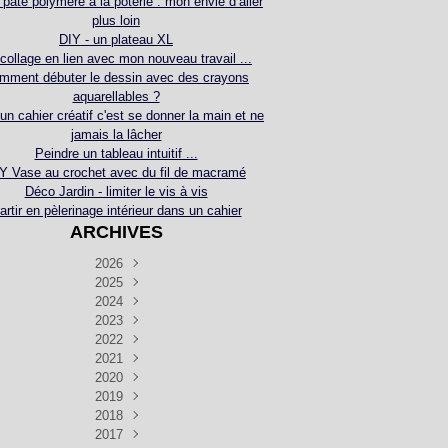
 pâte polymère à la poterie : mon envie d’aller
plus loin
DIY - un plateau XL
collage en lien avec mon nouveau travail ...
mment débuter le dessin avec des crayons
aquarellables ?
 un cahier créatif c'est se donner la main et ne
jamais la lâcher
Peindre un tableau intuitif ...
Y Vase au crochet avec du fil de macramé
Déco Jardin - limiter le vis à vis
artir en pèlerinage intérieur dans un cahier
ARCHIVES
2026
2025
Juillet
(5)
Décembre
2024
Juin
(4)
(4)
Novembre
Décembre
2023
Mai
(3)
(3)
(2)
Décembre
Novembre
Octobre
2022
Avril
(3)
(4)
(24)
(2)
Septembre
Novembre
Décembre
Octobre
2021
Mars
(3)
(5)
(3)
(5)
(1)
Septembre
Novembre
Décembre
Octobre
2020
Janvier
Août
(1)
(1)
(5)
(2)
(4)
(3)
Septembre
Novembre
Décembre
Octobre
2019
Juillet
Août
(2)
(2)
(6)
(5)
(7)
(3)
Septembre
Septembre
Novembre
Décembre
2018
Juillet
Août
Juin
(1)
(2)
(4)
(6)
(6)
(6)
(6)
Novembre
Décembre
Octobre
2017
Juillet
Août
Août
Juin
Mai
(1)
(4)
(4)
(2)
(1)
(5)
(4)
(1)