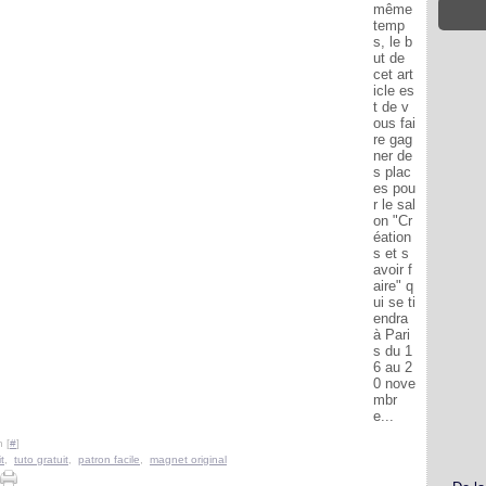
même
temp
s, le b
ut de
cet art
icle es
t de v
ous fai
re gag
ner de
s plac
es pou
r le sal
on "Cr
éation
s et s
avoir f
aire" q
ui se ti
endra
à Pari
s du 1
6 au 2
0 nove
mbr
e...
 [
#
]
t
,
tuto gratuit
,
patron facile
,
magnet original