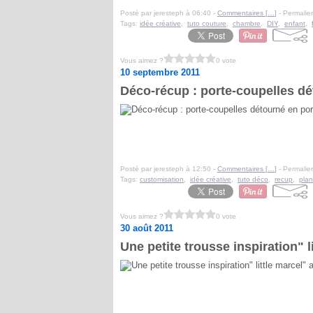
Posté par jeresteph à 06:40 -
Commentaires [
…
]
- Permalien
Tags:
idée créative
,
tuto couture
,
chambre
,
DIY
,
enfant
,
Vous aimez ?
0 vote
10 septembre 2011
Déco-récup : porte-coupelles dét
Posté par jeresteph à 12:50 -
Commentaires [
…
]
- Permalien
Tags:
customisation
,
idée créative
,
tuto déco
,
recup
,
plan
Vous aimez ?
0 vote
30 août 2011
Une petite trousse inspiration" li