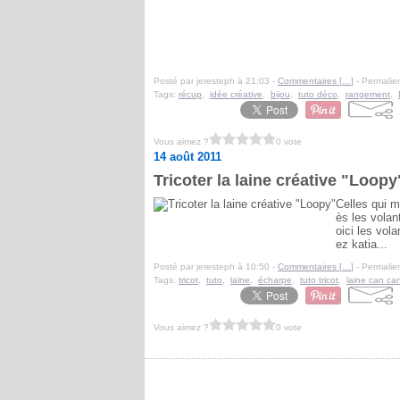
Posté par jeresteph à 21:03 -
Commentaires [
…
]
- Permalien
Tags:
récup
,
idée créative
,
bijou
,
tuto déco
,
rangement
,
Vous aimez ?
0 vote
14 août 2011
Tricoter la laine créative "Loopy
Celles qui m
ès les volant
oici les vol
ez katia...
Posté par jeresteph à 10:50 -
Commentaires [
…
]
- Permalien
Tags:
tricot
,
tuto
,
laine
,
écharpe
,
tuto tricot
,
laine can ca
Vous aimez ?
0 vote