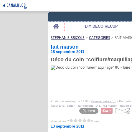
Home
DIY DECO RECUP
STÉPHANIE BRICOLE
>
CATEGORIES
>
FAIT MAI
fait maison
18 septembre 2011
Déco du coin "coiffure/maquillag
Posté par jeresteph à 11:00 -
Commentaires [
…
]
- Permalien
Tags:
tuto
,
carton
,
rangement
,
DIY
,
fait maison
,
patron gr
Vous aimez ?
0 vote
13 septembre 2011