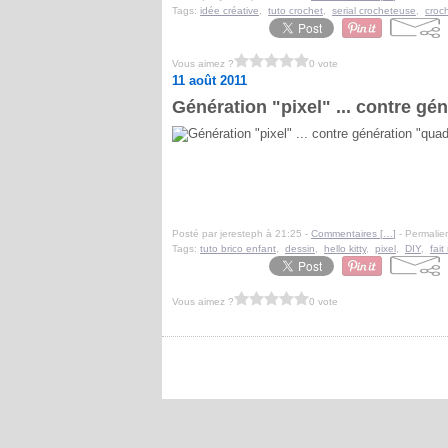
Tags:
idée créative
,
tuto crochet
,
serial crocheteuse
,
croc
Vous aimez ?
0 vote
11 août 2011
Génération "pixel" ... contre gén
Posté par jeresteph à 21:25 -
Commentaires [
…
]
- Permalien
Tags:
tuto brico enfant
,
dessin
,
hello kitty
,
pixel
,
DIY
,
fai
Vous aimez ?
0 vote