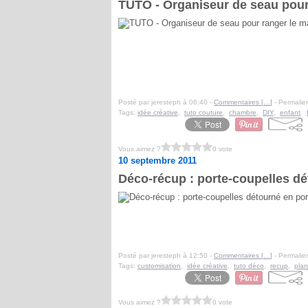
TUTO - Organiseur de seau pour 
Posté par jeresteph à 06:40 -
Commentaires [
…
]
- Permalien
Tags:
idée créative
,
tuto couture
,
chambre
,
DIY
,
enfant
,
Vous aimez ?
0 vote
10 septembre 2011
Déco-récup : porte-coupelles dét
Posté par jeresteph à 12:50 -
Commentaires [
…
]
- Permalien
Tags:
customisation
,
idée créative
,
tuto déco
,
recup
,
plan
Vous aimez ?
0 vote