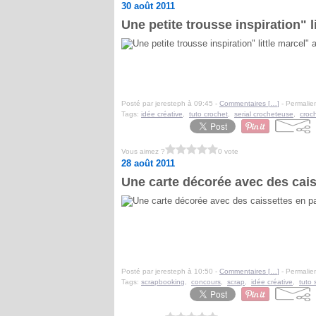
30 août 2011
Une petite trousse inspiration" li
Posté par jeresteph à 09:45 -
Commentaires [
…
]
- Permalien
Tags:
idée créative
,
tuto crochet
,
serial crocheteuse
,
croc
Vous aimez ?
0 vote
28 août 2011
Une carte décorée avec des cais
Posté par jeresteph à 10:50 -
Commentaires [
…
]
- Permalien
Tags:
scrapbooking
,
concours
,
scrap
,
idée créative
,
tuto 