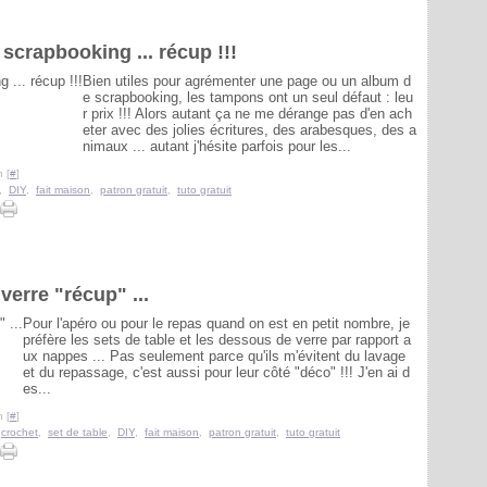
crapbooking ... récup !!!
Bien utiles pour agrémenter une page ou un album d
e scrapbooking, les tampons ont un seul défaut : leu
r prix !!! Alors autant ça ne me dérange pas d'en ach
eter avec des jolies écritures, des arabesques, des a
nimaux ... autant j'hésite parfois pour les...
 [
#
]
,
DIY
,
fait maison
,
patron gratuit
,
tuto gratuit
erre "récup" ...
Pour l'apéro ou pour le repas quand on est en petit nombre, je
préfère les sets de table et les dessous de verre par rapport a
ux nappes ... Pas seulement parce qu'ils m'évitent du lavage
et du repassage, c'est aussi pour leur côté "déco" !!! J'en ai d
es...
 [
#
]
,
crochet
,
set de table
,
DIY
,
fait maison
,
patron gratuit
,
tuto gratuit