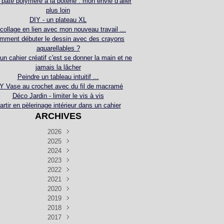
 pâte polymère à la poterie : mon envie d’aller
plus loin
DIY - un plateau XL
collage en lien avec mon nouveau travail ...
mment débuter le dessin avec des crayons
aquarellables ?
 un cahier créatif c'est se donner la main et ne
jamais la lâcher
Peindre un tableau intuitif ...
Y Vase au crochet avec du fil de macramé
Déco Jardin - limiter le vis à vis
artir en pèlerinage intérieur dans un cahier
ARCHIVES
2026
2025
Juillet
(5)
Décembre
2024
Juin
(4)
(4)
Novembre
Décembre
2023
Mai
(3)
(3)
(2)
Décembre
Novembre
Octobre
2022
Avril
(3)
(4)
(24)
(2)
Septembre
Novembre
Décembre
Octobre
2021
Mars
(3)
(5)
(3)
(5)
(1)
Septembre
Novembre
Décembre
Octobre
2020
Janvier
Août
(1)
(1)
(5)
(2)
(4)
(3)
Septembre
Novembre
Décembre
Octobre
2019
Juillet
Août
(2)
(2)
(6)
(5)
(7)
(3)
Septembre
Septembre
Novembre
Décembre
2018
Juillet
Août
Juin
(1)
(2)
(4)
(6)
(6)
(6)
(6)
Novembre
Décembre
Octobre
2017
Juillet
Août
Août
Juin
Mai
(1)
(4)
(4)
(2)
(1)
(5)
(4)
(1)