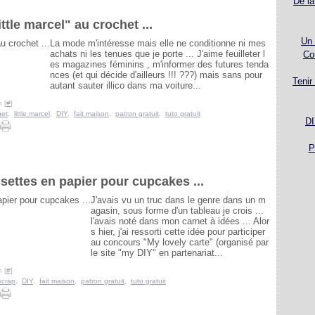
De la
ttle marcel" au crochet ...
Un 
La mode m'intéresse mais elle ne conditionne ni mes
achats ni les tenues que je porte ... J'aime feuilleter l
Co
es magazines féminins , m'informer des futures tenda
nces (et qui décide d'ailleurs !!! ???) mais sans pour
Tenir
autant sauter illico dans ma voiture...
 [
#
]
het
,
little marcel
,
DIY
,
fait maison
,
patron gratuit
,
tuto gratuit
DI
P
settes en papier pour cupcakes ...
J'avais vu un truc dans le genre dans un m
agasin, sous forme d'un tableau je crois ...
l'avais noté dans mon carnet à idées ... Alor
s hier, j'ai ressorti cette idée pour participer
au concours "My lovely carte" (organisé par
le site "my DIY" en partenariat...
 [
#
]
scrap
,
DIY
,
fait maison
,
patron gratuit
,
tuto gratuit