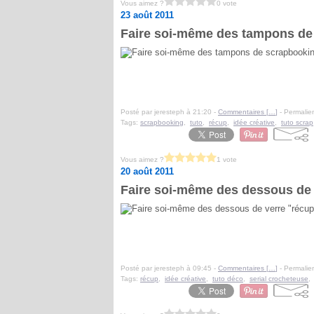
Vous aimez ?
0 vote
23 août 2011
Faire soi-même des tampons de s
Posté par jeresteph à 21:20 -
Commentaires [
…
]
- Permalien
Tags:
scrapbooking
,
tuto
,
récup
,
idée créative
,
tuto scrap
Vous aimez ?
1 vote
20 août 2011
Faire soi-même des dessous de v
Posté par jeresteph à 09:45 -
Commentaires [
…
]
- Permalien
Tags:
récup
,
idée créative
,
tuto déco
,
serial crocheteuse