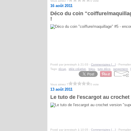
Vous aimez ?
0 vote
16 août 2011
Déco du coin "coiffure/maquilla
!
Posté par jeresteph à 21:03 -
Commentaires [
…
]
- Permalien
Tags:
récup
,
idée créative
,
bijou
,
tuto déco
,
rangement
,
Vous aimez ?
0 vote
13 août 2011
Le tuto de l'escargot au croche
Posté par jeresteph à 10:05 -
Commentaires [
…
]
- Permalien