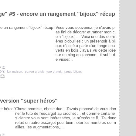
ge" #5 - encore un rangement "bijoux" récup
Vous vous souvenez, je n'avais p
as fini de décorer et ranger mon c
oin "bijoux" ... Voici une des derni
ères bidouilles : un présentoir à bij
oux réalisé à partir d'un range-cou
verts en bois J'avais vu cette idée
sur un blog anglophone : il suffit d
e visser...
 [
#
]
DIY
,
fait maison
,
patron gratuit
,
tuto gratuit
,
range bijoux
t version "super héros"
Chose promise, chose due ! J'avais proposé de vous don
ner le tuto de l'escargot au crochet ... et comme certaine
s d'entre vous sont intéressées, je m'exécute !!! J'ai donc
refait un autre escargot pour bien noter les nombres de m
ailles, les augmentations,...
 [
#
]