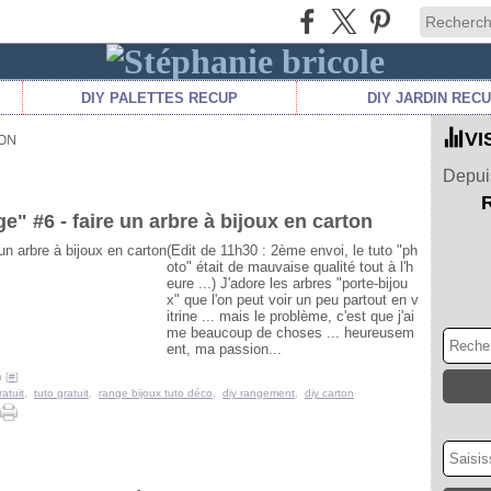
DIY PALETTES RECUP
DIY JARDIN REC
VI
SON
Depuis
e" #6 - faire un arbre à bijoux en carton
(Edit de 11h30 : 2ème envoi, le tuto "ph
oto" était de mauvaise qualité tout à l'h
eure ...) J'adore les arbres "porte-bijou
x" que l'on peut voir un peu partout en v
itrine ... mais le problème, c'est que j'ai
me beaucoup de choses ... heureusem
ent, ma passion...
 [
#
]
atuit
,
tuto gratuit
,
range bijoux tuto déco
,
diy rangement
,
diy carton