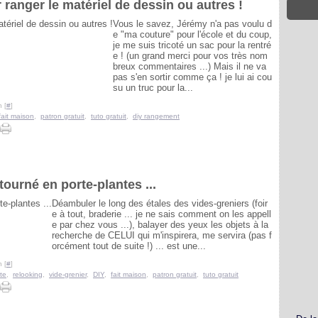
ranger le matériel de dessin ou autres !
Vous le savez, Jérémy n'a pas voulu d
e "ma couture" pour l'école et du coup,
je me suis tricoté un sac pour la rentré
e ! (un grand merci pour vos très nom
breux commentaires ...) Mais il ne va
pas s'en sortir comme ça ! je lui ai cou
su un truc pour la...
 [
#
]
fait maison
,
patron gratuit
,
tuto gratuit
,
diy rangement
ourné en porte-plantes ...
Déambuler le long des étales des vides-greniers (foir
e à tout, braderie ... je ne sais comment on les appell
e par chez vous ...), balayer des yeux les objets à la
recherche de CELUI qui m'inspirera, me servira (pas f
orcément tout de suite !) ... est une...
 [
#
]
te
,
relooking
,
vide-grenier
,
DIY
,
fait maison
,
patron gratuit
,
tuto gratuit