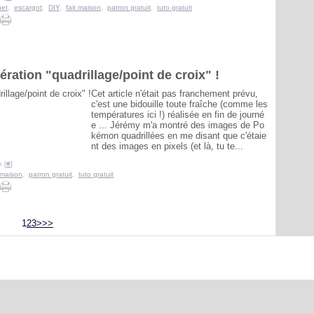
het
,
escargot
,
DIY
,
fait maison
,
patron gratuit
,
tuto gratuit
ération "quadrillage/point de croix" !
Cet article n'était pas franchement prévu,
c'est une bidouille toute fraîche (comme les
températures ici !) réalisée en fin de journé
e ... Jérémy m'a montré des images de Po
kémon quadrillées en me disant que c'étaie
nt des images en pixels (et là, tu te...
 [
#
]
t maison
,
patron gratuit
,
tuto gratuit
1
2
3
>
>>