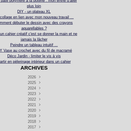
 pâte polymère à la poterie : mon envie d’aller
plus loin
DIY - un plateau XL
collage en lien avec mon nouveau travail ...
mment débuter le dessin avec des crayons
aquarellables ?
 un cahier créatif c'est se donner la main et ne
jamais la lâcher
Peindre un tableau intuitif ...
Y Vase au crochet avec du fil de macramé
Déco Jardin - limiter le vis à vis
artir en pèlerinage intérieur dans un cahier
ARCHIVES
2026
2025
Juillet
(5)
Décembre
2024
Juin
(4)
(4)
Novembre
Décembre
2023
Mai
(3)
(3)
(2)
Décembre
Novembre
Octobre
2022
Avril
(3)
(4)
(24)
(2)
Septembre
Novembre
Décembre
Octobre
2021
Mars
(3)
(5)
(3)
(5)
(1)
Septembre
Novembre
Décembre
Octobre
2020
Janvier
Août
(1)
(1)
(5)
(2)
(4)
(3)
Septembre
Novembre
Décembre
Octobre
2019
Juillet
Août
(2)
(2)
(6)
(5)
(7)
(3)
Septembre
Septembre
Novembre
Décembre
2018
Juillet
Août
Juin
(1)
(2)
(4)
(6)
(6)
(6)
(6)
Novembre
Décembre
Octobre
2017
Juillet
Août
Août
Juin
Mai
(1)
(4)
(4)
(2)
(1)
(5)
(4)
(1)