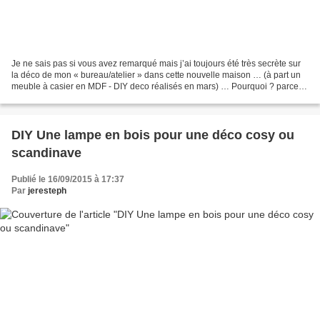
Je ne sais pas si vous avez remarqué mais j’ai toujours été très secrète sur
la déco de mon « bureau/atelier » dans cette nouvelle maison … (à part un
meuble à casier en MDF - DIY deco réalisés en mars) … Pourquoi ? parce
que ça ne me plaisait pas !!!!...
DIY Une lampe en bois pour une déco cosy ou
scandinave
Publié le 16/09/2015 à 17:37
Par
jeresteph