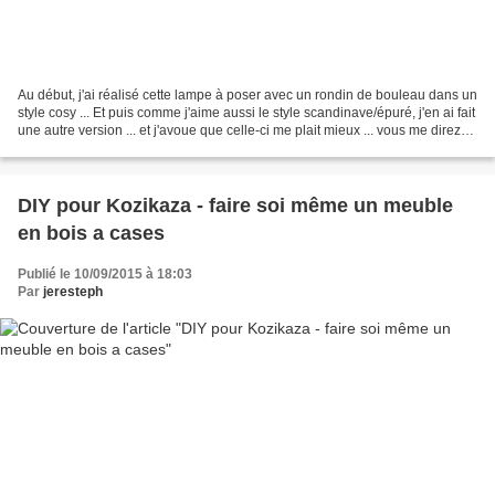
Au début, j'ai réalisé cette lampe à poser avec un rondin de bouleau dans un
style cosy ... Et puis comme j'aime aussi le style scandinave/épuré, j'en ai fait
une autre version ... et j'avoue que celle-ci me plait mieux ... vous me direz
ce que vous en...
DIY pour Kozikaza - faire soi même un meuble
en bois a cases
Publié le 10/09/2015 à 18:03
Par
jeresteph