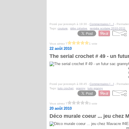
Posté par jeresteph à 19:30 -
Commentaires [
…
]
- Permalien
Tags:
couture
,
idée créative
,
rentrée scolaire 2010-2011
Vous aimez ?
1 vote
22 août 2010
The serial crochet # 49 - un fut
Posté par jeresteph à 08:45 -
Commentaires [
…
]
- Permalien
Tags:
tuto crochet
,
granny
,
tuto granny
Vous aimez ?
0 vote
20 août 2010
Déco murale coeur ... jeu chez 
E
m