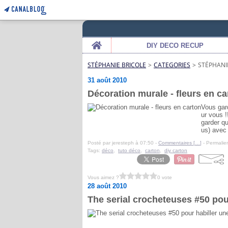
Home
DIY DECO RECUP
STÉPHANIE BRICOLE
>
CATEGORIES
>
STÉPHANI
31 août 2010
Décoration murale - fleurs en ca
Vous gard
ur vous !
garder qu
us) avec
Posté par jeresteph à 07:50 -
Commentaires [
…
]
- Permalien
Tags:
déco
,
tuto déco
,
carton
,
diy carton
Vous aimez ?
0 vote
28 août 2010
The serial crocheteuses #50 pour