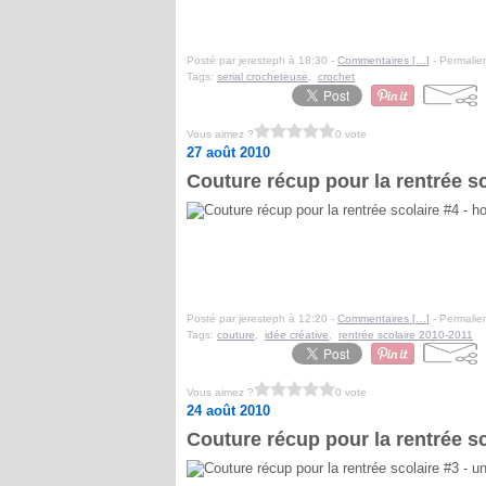
Posté par jeresteph à 18:30 -
Commentaires [
…
]
- Permalien
Tags:
serial crocheteuse
,
crochet
Vous aimez ?
0 vote
27 août 2010
Couture récup pour la rentrée s
Posté par jeresteph à 12:20 -
Commentaires [
…
]
- Permalien
Tags:
couture
,
idée créative
,
rentrée scolaire 2010-2011
Vous aimez ?
0 vote
24 août 2010
Couture récup pour la rentrée sc