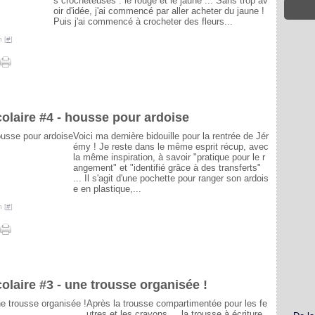
s crocheteuses : le rouge et le jaune ... Sans trop av
oir d'idée, j'ai commencé par aller acheter du jaune !
Puis j'ai commencé à crocheter des fleurs...
 [
#
]
colaire #4 - housse pour ardoise
Voici ma dernière bidouille pour la rentrée de Jér
émy ! Je reste dans le même esprit récup, avec
la même inspiration, à savoir "pratique pour le r
angement" et "identifié grâce à des transferts"
... Il s'agit d'une pochette pour ranger son ardois
e en plastique,...
 [
#
]
olaire #3 - une trousse organisée !
Après la trousse compartimentée pour les fe
utres et les crayons ... la trousse à écriture