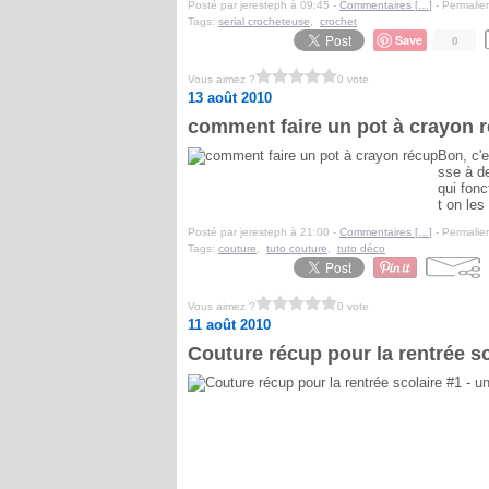
Posté par jeresteph à 09:45 -
Commentaires [
…
]
- Permalien
Tags:
serial crocheteuse
,
crochet
Save
0
Vous aimez ?
0 vote
13 août 2010
comment faire un pot à crayon 
Bon, c'e
sse à de
qui fonc
t on les
Posté par jeresteph à 21:00 -
Commentaires [
…
]
- Permalien
Tags:
couture
,
tuto couture
,
tuto déco
Vous aimez ?
0 vote
11 août 2010
Couture récup pour la rentrée s