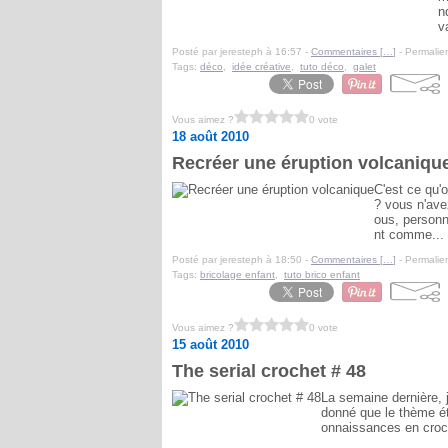
n
v
Posté par jeresteph à 16:57 -
Commentaires [
…
]
- Permalien
Tags:
déco
,
idée créative
,
tuto déco
,
galet
Vous aimez ?
0 vote
18 août 2010
Recréer une éruption volcaniqu
C'est ce qu'
? vous n'avez
ous, personne
nt comme...
Posté par jeresteph à 18:50 -
Commentaires [
…
]
- Permalien
Tags:
bricolage enfant
,
tuto brico enfant
Vous aimez ?
0 vote
15 août 2010
The serial crochet # 48
La semaine dernière, j
donné que le thème ét
onnaissances en croche