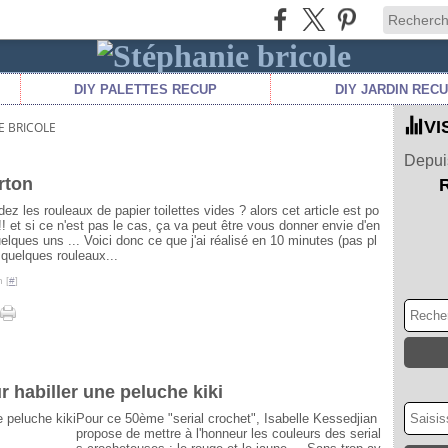
DIY PALETTES RECUP
DIY JARDIN REC
VI
E BRICOLE
Depuis
rton
ez les rouleaux de papier toilettes vides ? alors cet article est po
!! et si ce n'est pas le cas, ça va peut être vous donner envie d'en
elques uns ... Voici donc ce que j'ai réalisé en 10 minutes (pas pl
 quelques rouleaux...
 [
#
]
 habiller une peluche kiki
Pour ce 50ème "serial crochet", Isabelle Kessedjian
propose de mettre à l'honneur les couleurs des serial