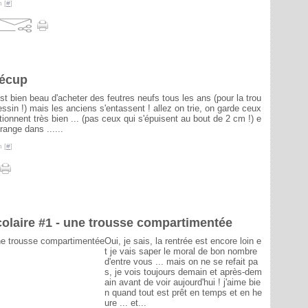
 [
#
]
récup
st bien beau d'acheter des feutres neufs tous les ans (pour la trou
ssin !) mais les anciens s'entassent ! allez on trie, on garde ceux
tionnent très bien ... (pas ceux qui s'épuisent au bout de 2 cm !) e
 range dans ......
 [
#
]
colaire #1 - une trousse compartimentée
Oui, je sais, la rentrée est encore loin e
t je vais saper le moral de bon nombre
d'entre vous ... mais on ne se refait pa
s, je vois toujours demain et après-dem
ain avant de voir aujourd'hui ! j'aime bie
n quand tout est prêt en temps et en he
ure ... et...