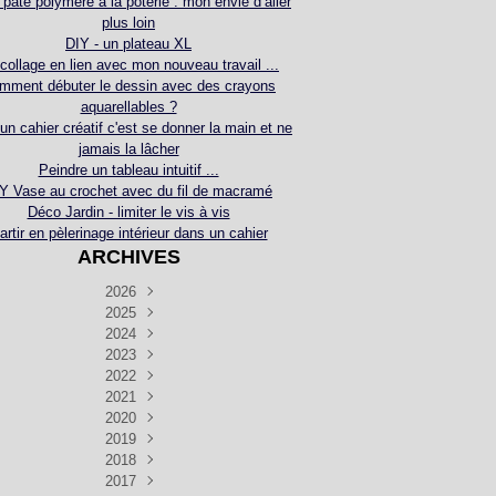
 pâte polymère à la poterie : mon envie d’aller
plus loin
DIY - un plateau XL
collage en lien avec mon nouveau travail ...
mment débuter le dessin avec des crayons
aquarellables ?
 un cahier créatif c'est se donner la main et ne
jamais la lâcher
Peindre un tableau intuitif ...
Y Vase au crochet avec du fil de macramé
Déco Jardin - limiter le vis à vis
artir en pèlerinage intérieur dans un cahier
ARCHIVES
2026
2025
Juillet
(5)
Décembre
2024
Juin
(4)
(4)
Novembre
Décembre
2023
Mai
(3)
(3)
(2)
Décembre
Novembre
Octobre
2022
Avril
(3)
(4)
(24)
(2)
Septembre
Novembre
Décembre
Octobre
2021
Mars
(3)
(5)
(3)
(5)
(1)
Septembre
Novembre
Décembre
Octobre
2020
Janvier
Août
(1)
(1)
(5)
(2)
(4)
(3)
Septembre
Novembre
Décembre
Octobre
2019
Juillet
Août
(2)
(2)
(6)
(5)
(7)
(3)
Septembre
Septembre
Novembre
Décembre
2018
Juillet
Août
Juin
(1)
(2)
(4)
(6)
(6)
(6)
(6)
Novembre
Décembre
Octobre
2017
Juillet
Août
Août
Juin
Mai
(1)
(4)
(4)
(2)
(1)
(5)
(4)
(1)