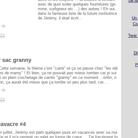
De la
avec de quoi isoler quelques fournitures (go
mme, surligneur etc ...) des autres ! Eh oui,
dans la fameuse liste de la future institutrice
de Jérémy, il était écrit...
Un 
Co
 [
#
]
Tenir
DI
ur sac granny
P
Cette semaine, le thème c'est "carré" et ça se passe chez "les idé
es de mamy" ! Et bien, ça ne pouvait pas mieux tomber car je sui
s en plein crochetage de carrés "granny" en ce moment ...enfin, n
on, ça aurait été mieux que ça tombe un peu plus tard, car...
 [
#
]
Mavacre #4
n juillet, Jérémy est parti quelques jours en vacances avec sa ma
ie et il m'a ramené un galet en forme de coeur ... J'ai forcément fo