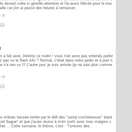
du devant cette si gentille attention et l'ai aussi félicité pour la trou
aille car j'en ai passé des heures à ramasser...
 [
#
]
e
on a fait avec Jérémy ce matin ! vous n'en avez pas entendu parler
 pas vu le flash info ? Normal, c'était dans notre jardin et à part n
 n'a rien vu !!! L'autre jour, je suis arrivée (je ne sais plus comme
 [
#
]
e m'étais laissée tenter par le défi des "serial crocheteuses" étant
ait 'bague" et que j'avais réussi à m'en sortir avec mes maigres c
t ... Cette semaine, le thème, c'est : "l'univers des...