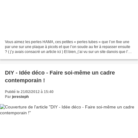
Vous aimez les perles HAMA, ces petites « perles tubes » que l’on fixe une
par une sur une plaque à picots et que l’on soude au fer à repasser ensuite
? ( j’y avais consacré un article ici ) Et bien, j’ai vu sur un site danois que l’on
pouvait les faire...
DIY - Idée déco - Faire soi-même un cadre
contemporain !
Publié le 21/02/2012 à 15:40
Par
jeresteph