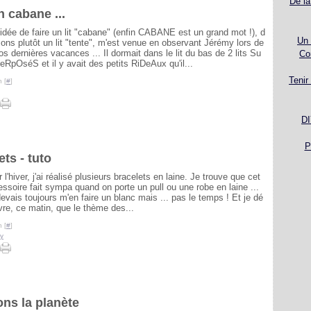
De la
n cabane ...
'idée de faire un lit "cabane" (enfin CABANE est un grand mot !), d
Un 
sons plutôt un lit "tente", m'est venue en observant Jérémy lors de
os dernières vacances ... Il dormait dans le lit du bas de 2 lits Su
Co
eRpOséS et il y avait des petits RiDeAux qu'il...
Tenir
 [
#
]
DI
P
ts - tuto
 l'hiver, j'ai réalisé plusieurs bracelets en laine. Je trouve que cet
ssoire fait sympa quand on porte un pull ou une robe en laine ...
evais toujours m'en faire un blanc mais ... pas le temps ! Et je dé
re, ce matin, que le thème des...
 [
#
]
y
ons la planète