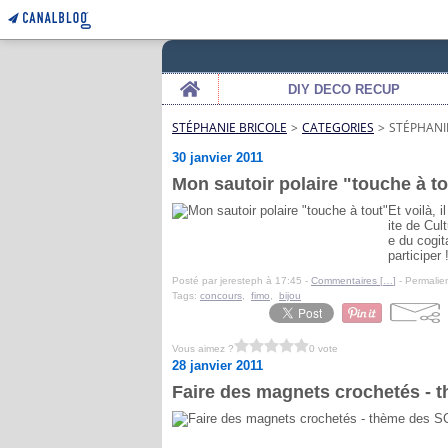
Home
DIY DECO RECUP
STÉPHANIE BRICOLE
>
CATEGORIES
>
STÉPHANI
30 janvier 2011
Mon sautoir polaire "touche à t
Et voilà, 
ite de Cul
e du cogit
participer !
Posté par jeresteph à 17:45 -
Commentaires [
…
]
- Permalien
Tags:
concours
,
fimo
,
bijou
Vous aimez ?
0 vote
28 janvier 2011
Faire des magnets crochetés - 