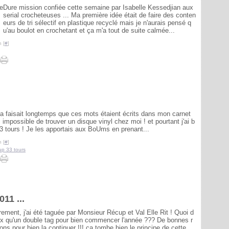
Dure mission confiée cette semaine par Isabelle Kessedjian aux
serial crocheteuses ... Ma première idée était de faire des conten
eurs de tri sélectif en plastique recyclé mais je n'aurais pensé q
u'au boulot en crochetant et ça m'a tout de suite calmée...
 [
#
]
ça faisait longtemps que ces mots étaient écrits dans mon carnet
 impossible de trouver un disque vinyl chez moi ! et pourtant j'ai b
3 tours ! Je les apportais aux BoUms en prenant...
 [
#
]
up 33 tours
11 ...
rement, j'ai été taguée par Monsieur Récup et Val Elle Rit ! Quoi d
x qu'un double tag pour bien commencer l'année ??? De bonnes r
ions pour bien la continuer !!! ça tombe bien le principe de cette