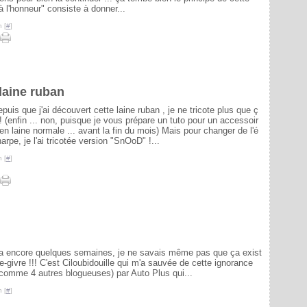
à l'honneur" consiste à donner...
 [
#
]
 laine ruban
puis que j'ai découvert cette laine ruban , je ne tricote plus que ç
! (enfin ... non, puisque je vous prépare un tuto pour un accessoir
en laine normale ... avant la fin du mois) Mais pour changer de l'é
arpe, je l'ai tricotée version "SnOoD" !...
 [
#
]
l y a encore quelques semaines, je ne savais même pas que ça exist
e-givre !!! C'est Ciloubidouille qui m'a sauvée de cette ignorance
 (comme 4 autres blogueuses) par Auto Plus qui...
 [
#
]