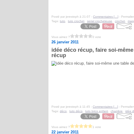
Posté par jeresteph à 21:07 -
Commentaires [
…
]
- Permalien
Tags:
tuto
,
tuto crochet
,
serial crocheteuse
,
crochet
,
mag
Vous aimez ?
0 vote
26 janvier 2011
idée déco récup, faire soi-même
récup
Posté par jeresteph à 11:45 -
Commentaires [
…
]
- Permalien
Tags:
déco
,
tuto déco
,
tuto brico enfant
,
chambre
,
idée 
Vous aimez ?
1 vote
22 janvier 2011