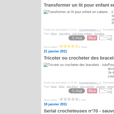
Transformer un lit pour enfant e
L
i
n
P
Posté par jeresteph à 12:10 -
Commentaires [
…
]
- Permalien
Tags:
déco
,
tuto déco
,
tuto brico enfant
,
chambre
Vous aimez ?
2 votes
21 janvier 2011
Tricoter ou crocheter des bracele
Pour
acce
Je d
couv
Posté par jeresteph à 12:40 -
Commentaires [
…
]
- Permalien
Tags:
tricot
,
bijou
,
tuto tricot
,
tuto crochet
,
crochet
,
grann
Vous aimez ?
0 vote
18 janvier 2011
Serial crocheteuses n°70 - sauv