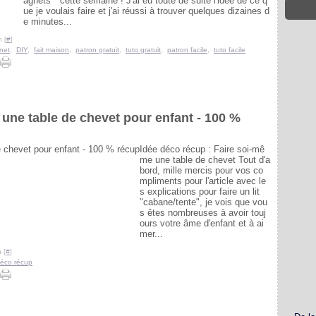
agnets " cette semaine ! J'ai eu toute de suite l'idée de ce q
ue je voulais faire et j'ai réussi à trouver quelques dizaines d
e minutes...
 [
#
]
net
,
DIY
,
fait maison
,
patron gratuit
,
tuto gratuit
,
patron facile
,
tuto facile
 une table de chevet pour enfant - 100 %
Idée déco récup : Faire soi-mê
me une table de chevet Tout d'a
bord, mille mercis pour vos co
mpliments pour l'article avec le
s explications pour faire un lit
"cabane/tente", je vois que vou
s êtes nombreuses à avoir touj
ours votre âme d'enfant et à ai
mer...
 [
#
]
déco récup