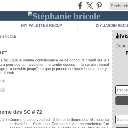
DIY PALETTES RECUP
DIY JARDIN REC
VI
E BRICOLE
Depuis
out"
il a fallu que je prenne connaissance de ce concours créatif sur le s
tura pour que la malédiction me tombe dessus ... la spirale infernal
age m'a envahie jusqu'à ce que je prenne quelques heures pour y
!! Il était...
 [
#
]
thème des SC # 72
Comme chaque vendredi, l'hôte et le thème des SC nous so
nt dévoilés ... C'est chez Damocamélia et on crochètera " m