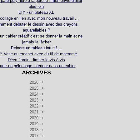
 pâte polymère à la poterie : mon envie d’aller
plus loin
DIY - un plateau XL
collage en lien avec mon nouveau travail ...
mment débuter le dessin avec des crayons
aquarellables ?
 un cahier créatif c'est se donner la main et ne
jamais la lâcher
Peindre un tableau intuitif ...
Y Vase au crochet avec du fil de macramé
Déco Jardin - limiter le vis à vis
artir en pèlerinage intérieur dans un cahier
ARCHIVES
2026
2025
Juillet
(5)
Décembre
2024
Juin
(4)
(4)
Novembre
Décembre
2023
Mai
(3)
(3)
(2)
Décembre
Novembre
Octobre
2022
Avril
(3)
(4)
(24)
(2)
Septembre
Novembre
Décembre
Octobre
2021
Mars
(3)
(5)
(3)
(5)
(1)
Septembre
Novembre
Décembre
Octobre
2020
Janvier
Août
(1)
(1)
(5)
(2)
(4)
(3)
Septembre
Novembre
Décembre
Octobre
2019
Juillet
Août
(2)
(2)
(6)
(5)
(7)
(3)
Septembre
Septembre
Novembre
Décembre
2018
Juillet
Août
Juin
(1)
(2)
(4)
(6)
(6)
(6)
(6)
Novembre
Décembre
Octobre
2017
Juillet
Août
Août
Juin
Mai
(1)
(4)
(4)
(2)
(1)
(5)
(4)
(1)