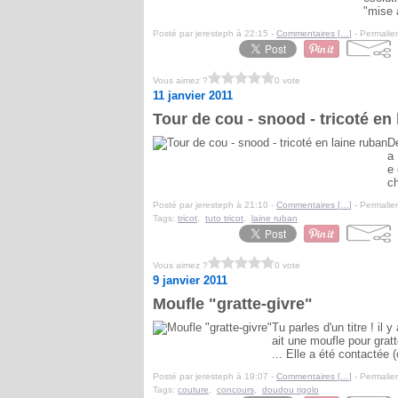
"mise 
Posté par jeresteph à 22:15 -
Commentaires [
…
]
- Permalien
Vous aimez ?
0 vote
11 janvier 2011
Tour de cou - snood - tricoté en
De
a 
e 
ch
Posté par jeresteph à 21:10 -
Commentaires [
…
]
- Permalien
Tags:
tricot
,
tuto tricot
,
laine ruban
Vous aimez ?
0 vote
9 janvier 2011
Moufle "gratte-givre"
Tu parles d'un titre ! i
ait une moufle pour gratt
... Elle a été contactée
Posté par jeresteph à 19:07 -
Commentaires [
…
]
- Permalien
Tags:
couture
,
concours
,
doudou rigolo