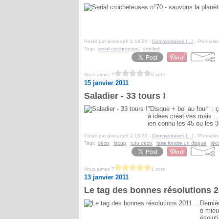
Posté par jeresteph à 18:05 -
Commentaires [
…
]
- Permalien
Tags:
serial crocheteuse
,
crochet
Vous aimez ?
0 vote
15 janvier 2011
Saladier - 33 tours !
"Disque + bol au four" : 
à idées créatives mais ...
ien connu les 45 ou les 3
Posté par jeresteph à 19:20 -
Commentaires [
…
]
- Permalien
Tags:
déco
,
récup
,
tuto déco
,
faire fondre un disque
,
réc
Vous aimez ?
1 vote
13 janvier 2011
Le tag des bonnes résolutions 20
Derniè
e mieu
ésolut