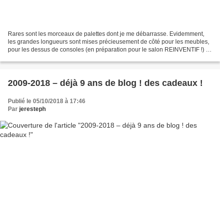
Rares sont les morceaux de palettes dont je me débarrasse. Evidemment,
les grandes longueurs sont mises précieusement de côté pour les meubles,
pour les dessus de consoles (en préparation pour le salon REINVENTIF !) ...
Les moyennes le sont aussi pour...
2009-2018 – déjà 9 ans de blog ! des cadeaux !
Publié le 05/10/2018 à 17:46
Par
jeresteph