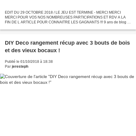
EDIT DU 29 OCTOBRE 2018 / LE JEU EST TERMINE - MERCI MERCI
MERCI POUR VOS NOS NOMBREUSES PARTICIPATIONS ET RDV A LA
FIN DE L ARTICLE POUR CONNAITRE LES GAGNANTS !!! 9 ans de blog le
29 octobre prochain … quoi ? 9 ans ! ça veut dire que j’avais 9 ans de...
DIY Deco rangement récup avec 3 bouts de bois
et des vieux bocaux !
Publié le 01/10/2018 à 18:38
Par
jeresteph