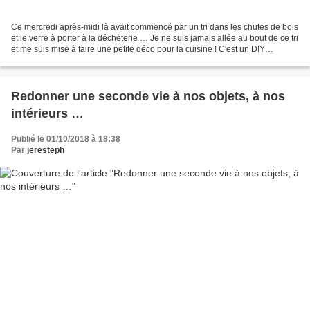
Ce mercredi après-midi là avait commencé par un tri dans les chutes de bois
et le verre à porter à la déchèterie … Je ne suis jamais allée au bout de ce tri
et me suis mise à faire une petite déco pour la cuisine ! C'est un DIY
vraiment ultra simple et...
Redonner une seconde vie à nos objets, à nos
intérieurs …
Publié le 01/10/2018 à 18:38
Par
jeresteph