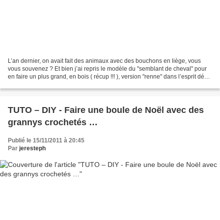
L’an dernier, on avait fait des animaux avec des bouchons en liège, vous
vous souvenez ? Et bien j’ai repris le modèle du "semblant de cheval" pour
en faire un plus grand, en bois ( récup !!! ), version "renne" dans l’esprit déco
de Noel (pour décorer...
TUTO – DIY - Faire une boule de Noël avec des
grannys crochetés …
Publié le 15/11/2011 à 20:45
Par
jeresteph