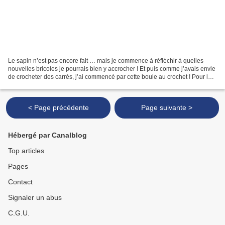
Le sapin n’est pas encore fait … mais je commence à réfléchir à quelles
nouvelles bricoles je pourrais bien y accrocher ! Et puis comme j’avais envie
de crocheter des carrés, j’ai commencé par cette boule au crochet ! Pour la
réaliser, j’ai pris une boule...
< Page précédente
Page suivante >
Hébergé par Canalblog
Top articles
Pages
Contact
Signaler un abus
C.G.U.