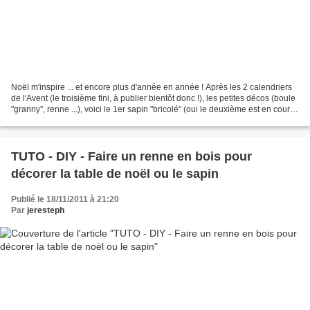
Noël m'inspire ... et encore plus d'année en année ! Après les 2 calendriers
de l'Avent (le troisième fini, à publier bientôt donc !), les petites décos (boule
"granny", renne ...), voici le 1er sapin "bricolé" (oui le deuxième est en cours
de finition...
TUTO - DIY - Faire un renne en bois pour
décorer la table de noël ou le sapin
Publié le 18/11/2011 à 21:20
Par
jeresteph