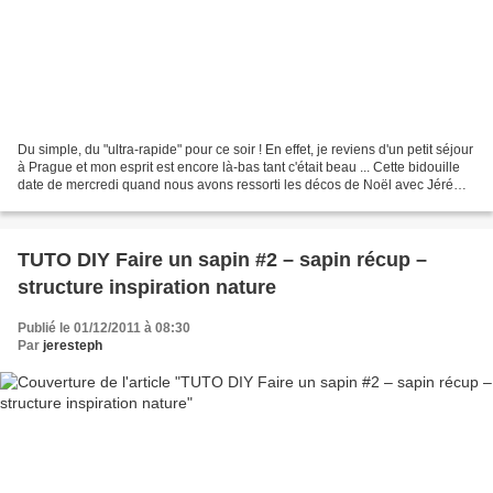
Du simple, du "ultra-rapide" pour ce soir ! En effet, je reviens d'un petit séjour
à Prague et mon esprit est encore là-bas tant c'était beau ... Cette bidouille
date de mercredi quand nous avons ressorti les décos de Noël avec Jérémy,
j'ai repensé à...
TUTO DIY Faire un sapin #2 – sapin récup –
structure inspiration nature
Publié le 01/12/2011 à 08:30
Par
jeresteph