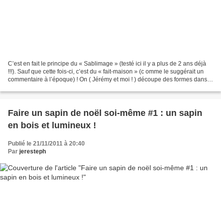
C’est en fait le principe du « Sablimage » (testé ici il y a plus de 2 ans déjà
!!!). Sauf que cette fois-ci, c’est du « fait-maison » (c omme le suggérait un
commentaire à l’époque) ! On ( Jérémy et moi ! ) découpe des formes dans
du scotch double face,...
Faire un sapin de noël soi-même #1 : un sapin
en bois et lumineux !
Publié le 21/11/2011 à 20:40
Par
jeresteph