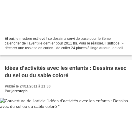
Et oui, le mystère est levé ! ce dessin a servi de base pour le 3ème
calendrier de l’avent (le dernier pour 2011 !!!). Pour le réaliser, il suffit de : -
décorer une assiette en carton - de coller 24 pinces à linge autour - de coller
les 24 dates dessus...
Idées d’activités avec les enfants : Dessins avec
du sel ou du sable coloré
Publié le 24/11/2011 à 21:30
Par
jeresteph