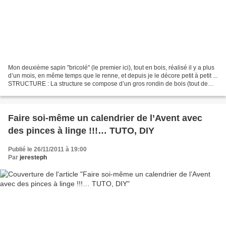
Mon deuxième sapin "bricolé" (le premier ici), tout en bois, réalisé il y a plus
d’un mois, en même temps que le renne, et depuis je le décore petit à petit ...
STRUCTURE : La structure se compose d’un gros rondin de bois (tout de
suite mis de côté la...
Faire soi-même un calendrier de l’Avent avec
des pinces à linge !!!… TUTO, DIY
Publié le 26/11/2011 à 19:00
Par
jeresteph