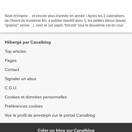
Noël m'inspire ... et encore plus d'année en année ! Après les 2 calendriers
de l'Avent (le troisième fini, à publier bientôt donc !), les petites décos (boule
"granny", renne ...), voici le 1er sapin "bricolé" (oui le deuxième est en cours
de finition...
Hébergé par Canalblog
Top articles
Pages
Contact
Signaler un abus
C.G.U.
Cookies et données personnelles
Préférences cookies
Voir le profil de jeresteph sur le portail Canalblog
Créer un blog sur Canalblog