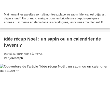
Maintenant les palettes sont démontées, place au sapin ! (le vrai est déjà fait
depuis lundi) Un grand classique pour les bricoleuses depuis quelques
années ... et même en déco dans les catalogues, les vitrines maintenant !!!
J'ai voulu changer du "standard"...
Idée récup Noël : un sapin ou un calendrier de
l'Avent ?
Publié le 10/11/2014 à 09:54
Par
jeresteph