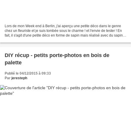
Lors de mon Week end à Berlin, j'ai aperçu une petite déco dans le genre
chez un fleuriste et je suis tombée sous le charme ! et l'envie de tester ! En
fait, il s'agit d'une petite déco en forme de sapin mais réalisé avec du sapin !
Je suis donc allée...
DIY récup - petits porte-photos en bois de
palette
Publié le 04/12/2015 à 09:33
Par
jeresteph