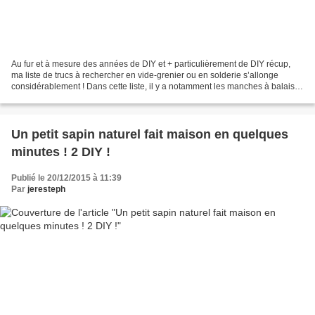
Au fur et à mesure des années de DIY et + particulièrement de DIY récup,
ma liste de trucs à rechercher en vide-grenier ou en solderie s’allonge
considérablement ! Dans cette liste, il y a notamment les manches à balais
(ou à tout autre outil) en bois...
Un petit sapin naturel fait maison en quelques
minutes ! 2 DIY !
Publié le 20/12/2015 à 11:39
Par
jeresteph