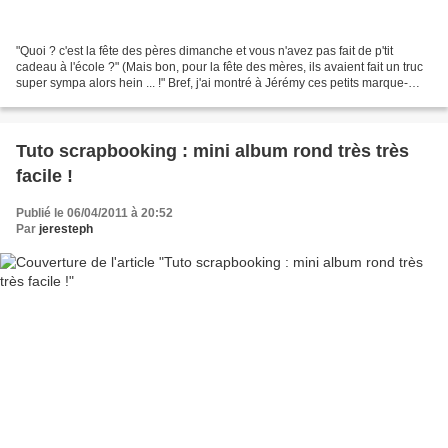
"Quoi ? c'est la fête des pères dimanche et vous n'avez pas fait de p'tit
cadeau à l'école ?" (Mais bon, pour la fête des mères, ils avaient fait un truc
super sympa alors hein ... !" Bref, j'ai montré à Jérémy ces petits marque-
pages ultra rapide à faire...
Tuto scrapbooking : mini album rond très très
facile !
Publié le 06/04/2011 à 20:52
Par
jeresteph