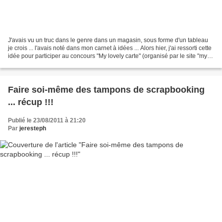
J'avais vu un truc dans le genre dans un magasin, sous forme d'un tableau
je crois ... l'avais noté dans mon carnet à idées ... Alors hier, j'ai ressorti cette
idée pour participer au concours "My lovely carte" (organisé par le site "my
DIY" en partenariat...
Faire soi-même des tampons de scrapbooking
... récup !!!
Publié le 23/08/2011 à 21:20
Par
jeresteph