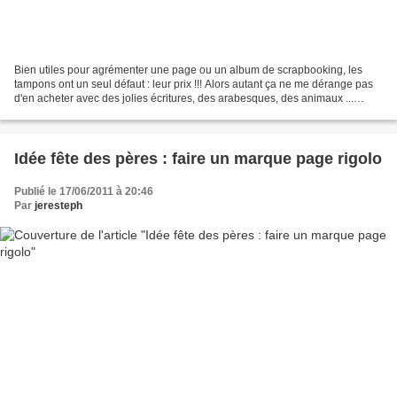
Bien utiles pour agrémenter une page ou un album de scrapbooking, les
tampons ont un seul défaut : leur prix !!! Alors autant ça ne me dérange pas
d'en acheter avec des jolies écritures, des arabesques, des animaux ...
autant j'hésite parfois pour les...
Idée fête des pères : faire un marque page rigolo
Publié le 17/06/2011 à 20:46
Par
jeresteph