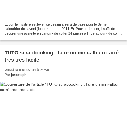
Et oui, le mystère est levé ! ce dessin a servi de base pour le 3ème
calendrier de l’avent (le dernier pour 2011 !!!). Pour le réaliser, il suffit de : -
décorer une assiette en carton - de coller 24 pinces à linge autour - de coller
les 24 dates dessus...
TUTO scrapbooking : faire un mini-album carré
très très facile
Publié le 03/10/2011 à 21:50
Par
jeresteph