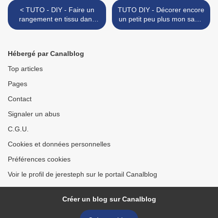
< TUTO - DIY - Faire un
TUTO DIY - Décorer encore
rangement en tissu dans
un petit peu plus mon sapin
une penderie et des
"nature" réalisé avec des
astuces avec les cintres.
branches de bois ! >
Hébergé par Canalblog
Top articles
Pages
Contact
Signaler un abus
C.G.U.
Cookies et données personnelles
Préférences cookies
Voir le profil de jeresteph sur le portail Canalblog
Créer un blog sur Canalblog