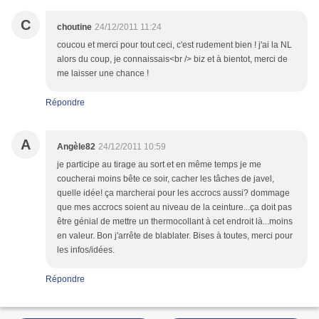
C
choutine
24/12/2011 11:24
coucou et merci pour tout ceci, c'est rudement bien ! j'ai la NL
alors du coup, je connaissais<br /> biz et à bientot, merci de
me laisser une chance !
Répondre
A
Angèle82
24/12/2011 10:59
je participe au tirage au sort et en même temps je me
coucherai moins bête ce soir, cacher les tâches de javel,
quelle idée! ça marcherai pour les accrocs aussi? dommage
que mes accrocs soient au niveau de la ceinture...ça doit pas
être génial de mettre un thermocollant à cet endroit là...moins
en valeur. Bon j'arrête de blablater. Bises à toutes, merci pour
les infos/idées.
Répondre