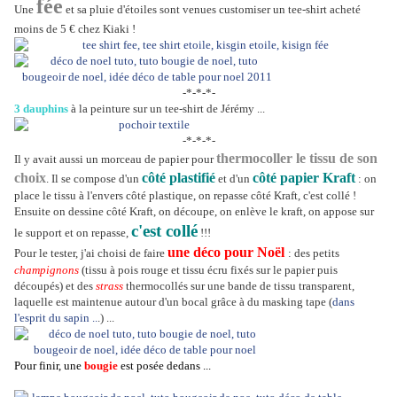
fée
Une
et sa pluie d'étoiles sont venues customiser un tee-shirt acheté
moins de 5 € chez Kiaki !
-*-*-*-
3 dauphins
à la peinture sur un tee-shirt de Jérémy ...
-*-*-*-
thermocoller le tissu de son
Il y avait aussi un morceau de papier pour
choix
côté plastifié
côté papier Kraft
. Il se compose d'un
et d'un
: on
place le tissu à l'envers côté plastique, on repasse côté Kraft, c'est collé !
Ensuite on dessine côté Kraft, on découpe, on enlève le kraft, on appose sur
c'est collé
le support et on repasse,
!!!
une déco pour Noël
Pour le tester, j'ai choisi de faire
: des petits
champignons
(tissu à pois rouge et tissu écru fixés sur le papier puis
découpés) et des
strass
thermocollés sur une bande de tissu transparent,
laquelle est maintenue autour d'un bocal grâce à du masking tape (
dans
l'esprit du sapin ..
.) ...
Pour finir, une
bougie
est posée dedans ...