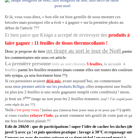
Et là, vous vous dites, « bon elle est bien gentille de nous montrer ces
bricoles mais pourquoi elle a écrit « à gagner » sur la première photo au
début de l'article ???
Et bien parce que Kisign a accepté de
m'envoyer des
produits à
faire gagner : 11 feuilles de tissus thermocollants !
un tirage au sort le jour de Noël
Donc je propose de faire
parmi
les commentaires mis sous cet article.
La première personne
tirée au sort choisira
5 feuilles
,
la seconde 4
feuilles
parmi les feuilles restantes (mais comme elles ont toutes des couleurs
très sympa, ça sera forcément bien !!!)
Si ces personnes avaient
déjà mis
, avant aujourd’hui, un commentaire
sous
mon premier article sur les produits KiSign
, elles remportent une feuille
en plus (ou 2 feuilles si une seule gagnante remplit cette condition) ! sinon,
ème
je ferai un 3
tirage au sort pour les 2 feuilles restantes.
(ouf ! J’ai cogité pour
cette règle du jeu !!!)
Voilà
c'est pour vous
! (
) après
même que j'aimerai bien jouer mais je ne peux pas !!!
si vous voulez
relayer l’info
, ça serait vraiment très gentil de votre part et ça
me fera forcément plaisir !!!
Edit de 20h50 : que de participations ! super l'idée de cacher les tâches (de
javel !) avec ça ! et puis question pratique : lavage à 30°C et repassage sur
l'envers ou avec du papier cuisson et ça tient nickel ! un grand merci à