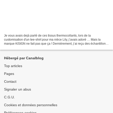
Je vous avais dejà parlé de ces tissus thermocollants, lors de la
customisation d'un tee-shirt pour ma nièce Lily, j’avais adoré … Mais la
marque KISIGN ne fait pas que ça ! Dernièrement, j‘ai reçu des échantillons
... et ai pu tester 3 autres couleurs...
Hébergé par Canalblog
Top articles
Pages
Contact
Signaler un abus
C.G.U.
Cookies et données personnelles
Préférences cookies