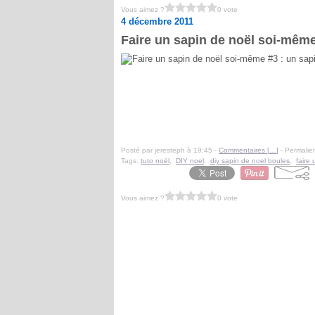
Vous aimez ?
0 vote
4 décembre 2011
Faire un sapin de noël soi-mêm
Posté par jeresteph à 19:45 -
Commentaires [
…
]
- Permalien
Tags:
tuto noël
,
DIY noel
,
diy sapin de noel boules
,
faire
Vous aimez ?
0 vote