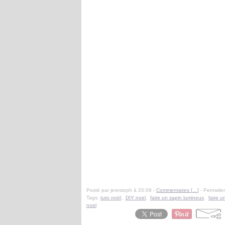
Posté par jeresteph à 20:09 -
Commentaires [
…
]
- Permalien
Tags:
tuto noël
,
DIY noel
,
faire un sapin lumineux
,
faire u
noel