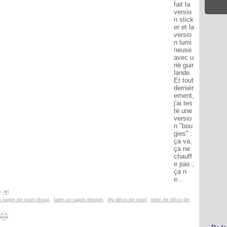
fait la
versio
n stick
er et la
versio
n lumi
neuse
avec u
ne guir
lande.
Et tout
dernièr
ement,
j'ai tes
té une
versio
n "bou
gies" :
ça va,
ça ne
chauff
e pas ,
ça n
e...
 [
#
]
n sapin de noël récup
,
faire un sapin design
,
diy déco de noel
,
idée de déco de