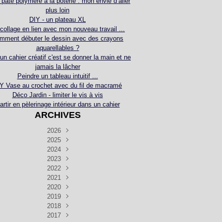
 pâte polymère à la poterie : mon envie d’aller
plus loin
DIY - un plateau XL
collage en lien avec mon nouveau travail ...
mment débuter le dessin avec des crayons
aquarellables ?
 un cahier créatif c'est se donner la main et ne
jamais la lâcher
Peindre un tableau intuitif ...
Y Vase au crochet avec du fil de macramé
Déco Jardin - limiter le vis à vis
artir en pèlerinage intérieur dans un cahier
ARCHIVES
2026
2025
Juillet
(5)
Décembre
2024
Juin
(4)
(4)
Novembre
Décembre
2023
Mai
(3)
(3)
(2)
Décembre
Novembre
Octobre
2022
Avril
(3)
(4)
(24)
(2)
Septembre
Novembre
Décembre
Octobre
2021
Mars
(3)
(5)
(3)
(5)
(1)
Septembre
Novembre
Décembre
Octobre
2020
Janvier
Août
(1)
(1)
(5)
(2)
(4)
(3)
Septembre
Novembre
Décembre
Octobre
2019
Juillet
Août
(2)
(2)
(6)
(5)
(7)
(3)
Septembre
Septembre
Novembre
Décembre
2018
Juillet
Août
Juin
(1)
(2)
(4)
(6)
(6)
(6)
(6)
Novembre
Décembre
Octobre
2017
Juillet
Août
Août
Juin
Mai
(1)
(4)
(4)
(2)
(1)
(5)
(4)
(1)