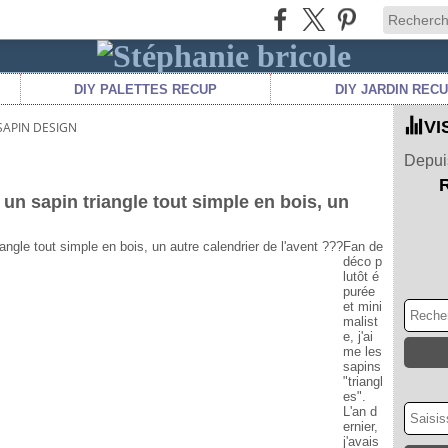
DIY PALETTES RECUP
DIY JARDIN REC
VI
SAPIN DESIGN
Depuis
un sapin triangle tout simple en bois, un
Fan de
déco p
lutôt é
purée
et mini
malist
e, j'ai
me les
sapins
"triangl
es".
L'an d
ernier,
j'avais