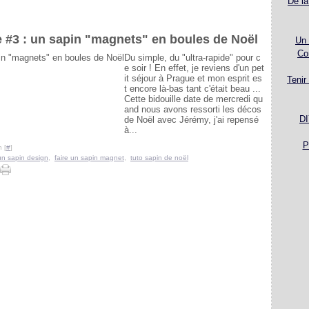
De la
e #3 : un sapin "magnets" en boules de Noël
Un 
Co
Du simple, du "ultra-rapide" pour c
e soir ! En effet, je reviens d'un pet
it séjour à Prague et mon esprit es
Tenir
t encore là-bas tant c'était beau ...
Cette bidouille date de mercredi qu
and nous avons ressorti les décos
DI
de Noël avec Jérémy, j'ai repensé
à...
P
 [
#
]
 un sapin design
,
faire un sapin magnet
,
tuto sapin de noël