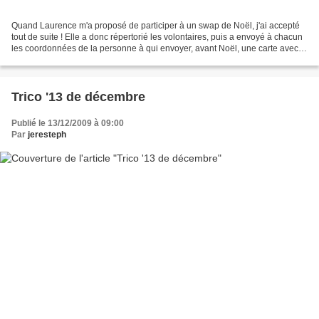
Quand Laurence m'a proposé de participer à un swap de Noël, j'ai accepté
tout de suite ! Elle a donc répertorié les volontaires, puis a envoyé à chacun
les coordonnées de la personne à qui envoyer, avant Noël, une carte avec
des lutins et une gourmandise...
Trico '13 de décembre
Publié le 13/12/2009 à 09:00
Par
jeresteph