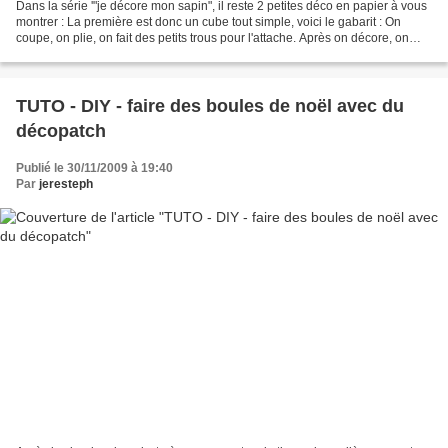
Dans la série '"je décore mon sapin", il reste 2 petites déco en papier à vous
montrer : La première est donc un cube tout simple, voici le gabarit : On
coupe, on plie, on fait des petits trous pour l'attache. Après on décore, on
passe le fil dans les...
TUTO - DIY - faire des boules de noël avec du
décopatch
Publié le 30/11/2009 à 19:40
Par
jeresteph