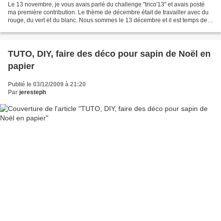
Le 13 novembre, je vous avais parlé du challenge "trico'13" et avais posté
ma première contribution. Le thème de décembre était de travailler avec du
rouge, du vert et du blanc. Nous sommes le 13 décembre et il est temps de
vous montrer ce que j'ai fait...
TUTO, DIY, faire des déco pour sapin de Noël en
papier
Publié le 03/12/2009 à 21:20
Par
jeresteph