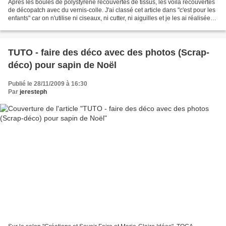
Après les boules de polystyrène recouvertes de tissus, les voilà recouvertes
de décopatch avec du vernis-colle. J'ai classé cet article dans "c'est pour les
enfants" car on n'utilise ni ciseaux, ni cutter, ni aiguilles et je les ai réalisées
avec Jérémy....
TUTO - faire des déco avec des photos (Scrap-
déco) pour sapin de Noël
Publié le 28/11/2009 à 16:30
Par
jeresteph