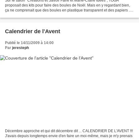
Sur le salon "Créations et Savoir Faire et Marie-Claire Idées", TOGA
proposait des kits pour faire des boules de Noël. Mais en y regardant bien,
ça ne comprenait que des boules en plastique transparent et des papiers ...
J'ai donc acheté seulement les...
Calendrier de l'Avent
Publié le 14/11/2009 à 14:00
Par
jeresteph
Décembre approche et qui dit décembre dit ... CALENDRIER DE L'AVENT !!!
J'avais depuis longtemps envie d'en faire un moi-même, mais je m'y prenais