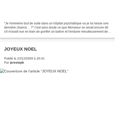
"Je l'emmène tout de suite dans un hôpital psychatrique ou je lui laisse une
dernière chance ... ?" c'est sans doute ce que Monsieur se serait encore dit
s'il m'avait vue en train de gonfler un ballon et l'enduire minutieusement de
margarine !!! Mais,...
JOYEUX NOEL
Publié le 23/12/2009 à 20:41
Par
jeresteph