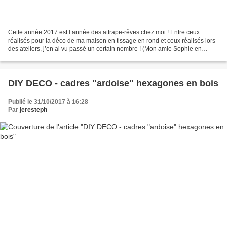
Cette année 2017 est l’année des attrape-rêves chez moi ! Entre ceux
réalisés pour la déco de ma maison en tissage en rond et ceux réalisés lors
des ateliers, j’en ai vu passé un certain nombre ! (Mon amie Sophie en
présente un, super original, réalisé...
DIY DECO - cadres "ardoise" hexagones en bois
Publié le 31/10/2017 à 16:28
Par
jeresteph