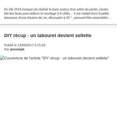
En été 2016 lorsque j'ai réalisé le banc autour d'un arbre du jardin, j'avais
fait des tests pour obtenir le montage à 6 côtés ... Il me restait donc 6 petits
tasseaux, d'une dizaine de cm, découpés à 30 ° , pouvant être assemblés en
hexagone ... Je les...
DIY récup - un tabouret devient sellette
Publié le 13/09/2017 à 15:29
Par
jeresteph