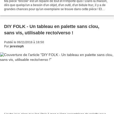
Ma pièce "bricole" est un repaire de tout et n'importe quoi ! Dans la maison,
dès que quelqu'un a besoin d'un objet, d'un outil, d'un bidule truc, il y a de
grandes chances pour qu'un exemplaire se trouve dans cette pièce ! Et
comme j'aime quand même...
DIY FOLK - Un tableau en palette sans clou,
sans vis, utilisable recto/verso !
Publié le 06/11/2016 à 18:50
Par
jeresteph