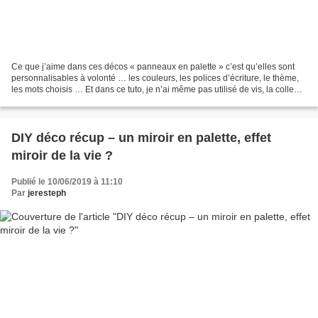
Ce que j’aime dans ces décos « panneaux en palette » c’est qu’elles sont
personnalisables à volonté … les couleurs, les polices d’écriture, le thème,
les mots choisis … Et dans ce tuto, je n’ai même pas utilisé de vis, la colle
pattex « visser sans percer...
DIY déco récup – un miroir en palette, effet
miroir de la vie ?
Publié le 10/06/2019 à 11:10
Par
jeresteph