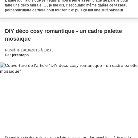
L’autre jour, alors que j'en étais à mon n ième assemblage de palette pour
faire une déco murale … , je me dis, c’est quand même galère ce tasseau
perpendiculaire derrière pour tout tenir, et puis ça fait une surépaisseur
quand on accroche au mur ......
DIY déco cosy romantique - un cadre palette
mosaïque
Publié le 19/10/2016 à 14:13
Par
jeresteph
Quand je scie des palettes (pour faire des cadres, des meubles ...), je garde