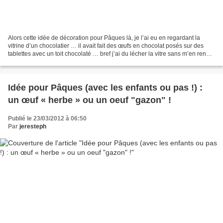
Alors cette idée de décoration pour Pâques là, je l’ai eu en regardant la
vitrine d’un chocolatier … il avait fait des œufs en chocolat posés sur des
tablettes avec un toit chocolaté … bref j’ai du lécher la vitre sans m’en rendre
compte !!! Et puis le...
Idée pour Pâques (avec les enfants ou pas !) :
un œuf « herbe » ou un oeuf "gazon" !
Publié le 23/03/2012 à 06:50
Par
jeresteph