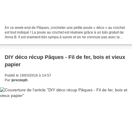
En ce week-end de Pâques, crocheter une petite poule « déco » au crochet
est tout indiqué ! La poule au crochet est réalisée grâce à un tuto gratuit de
Anna B. Il est vraiment très sympa à suivre et on ne s'ennuie pas avec la
variété des éléments à assembler...
DIY déco récup Pâques - Fil de fer, bois et vieux
papier
Publié le 19/03/2016 à 14:57
Par
jeresteph