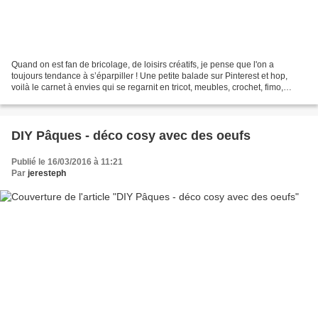
Quand on est fan de bricolage, de loisirs créatifs, je pense que l'on a
toujours tendance à s’éparpiller ! Une petite balade sur Pinterest et hop,
voilà le carnet à envies qui se regarnit en tricot, meubles, crochet, fimo,
bijoux, jardin … Mais les vrais...
DIY Pâques - déco cosy avec des oeufs
Publié le 16/03/2016 à 11:21
Par
jeresteph