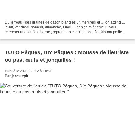
Du terreau , des graines de gazon plantées un mercredi et … on attend …
jeudi, vendredi, samedi, dimanche, lundi … rien ça m’énerve ! J’vais
chercher une touffe d‘herbe , reprend un coquille d'oeuf et fais ma petite
composition pour Pâques … et le lendemain...
TUTO Pâques, DIY Pâques : Mousse de fleuriste
ou pas, œufs et jonquilles !
Publié le 21/03/2012 à 18:50
Par
jeresteph