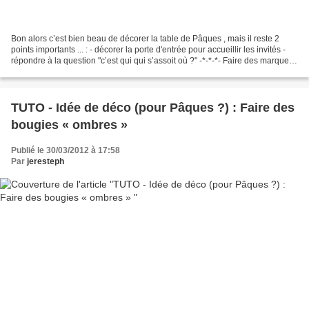
Bon alors c’est bien beau de décorer la table de Pâques , mais il reste 2
points importants ... : - décorer la porte d'entrée pour accueillir les invités -
répondre à la question "c’est qui qui s’assoit où ?" -*-*-*- Faire des marque-
places Les idées...
TUTO - Idée de déco (pour Pâques ?) : Faire des
bougies « ombres »
Publié le 30/03/2012 à 17:58
Par
jeresteph