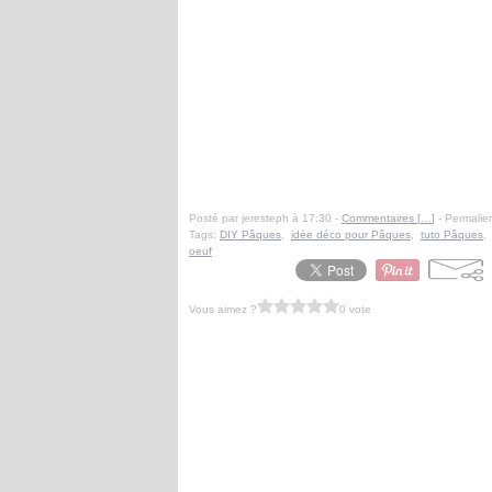
Posté par jeresteph à 17:30 -
Commentaires [
…
]
- Permalien
Tags:
DIY Pâques
,
idée déco pour Pâques
,
tuto Pâques
oeuf
Vous aimez ?
0 vote