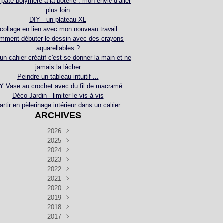
 pâte polymère à la poterie : mon envie d’aller
plus loin
DIY - un plateau XL
collage en lien avec mon nouveau travail ...
mment débuter le dessin avec des crayons
aquarellables ?
 un cahier créatif c'est se donner la main et ne
jamais la lâcher
Peindre un tableau intuitif ...
Y Vase au crochet avec du fil de macramé
Déco Jardin - limiter le vis à vis
artir en pèlerinage intérieur dans un cahier
ARCHIVES
2026
2025
Juillet
(5)
Décembre
2024
Juin
(4)
(4)
Novembre
Décembre
2023
Mai
(3)
(3)
(2)
Décembre
Novembre
Octobre
2022
Avril
(3)
(4)
(24)
(2)
Septembre
Novembre
Décembre
Octobre
2021
Mars
(3)
(5)
(3)
(5)
(1)
Septembre
Novembre
Décembre
Octobre
2020
Janvier
Août
(1)
(1)
(5)
(2)
(4)
(3)
Septembre
Novembre
Décembre
Octobre
2019
Juillet
Août
(2)
(2)
(6)
(5)
(7)
(3)
Septembre
Septembre
Novembre
Décembre
2018
Juillet
Août
Juin
(1)
(2)
(4)
(6)
(6)
(6)
(6)
Novembre
Décembre
Octobre
2017
Juillet
Août
Août
Juin
Mai
(1)
(4)
(4)
(2)
(1)
(5)
(4)
(1)