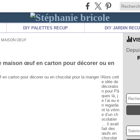
DIY PALETTES RECUP
DIY JARDIN REC
VI
E MAISON OEUF
Depuis
e maison œuf en carton pour décorer ou en
Alors cett
e idée de
décoratio
n pour Pâ
ques là, j
e l’ai eu e
n regarda
nt la vitrin
e d’un ch
ocolatier
… il avait
fait des
œufs en
chocolat