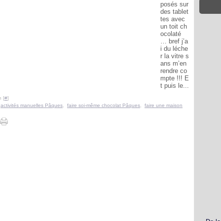
posés sur
des tablet
tes avec
un toit ch
ocolaté
… bref j’a
i du léche
r la vitre s
ans m’en
rendre co
mpte !!! E
t puis le...
 [
#
]
,
activités manuelles Pâques
,
faire soi-même chocolat Pâques
,
faire une maison