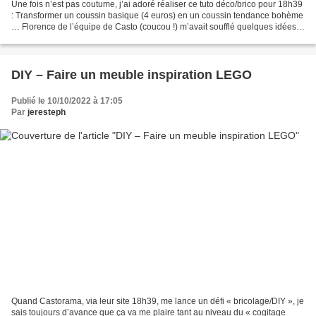
Une fois n’est pas coutume, j’ai adoré réaliser ce tuto déco/brico pour 18h39
: Transformer un coussin basique (4 euros) en un coussin tendance bohème
… Florence de l’équipe de Casto (coucou !) m’avait soufflé quelques idées
du rendu et j’ai abordé ce...
DIY – Faire un meuble inspiration LEGO
Publié le 10/10/2022 à 17:05
Par
jeresteph
Quand Castorama, via leur site 18h39, me lance un défi « bricolage/DIY », je
sais toujours d’avance que ça va me plaire tant au niveau du « cogitage