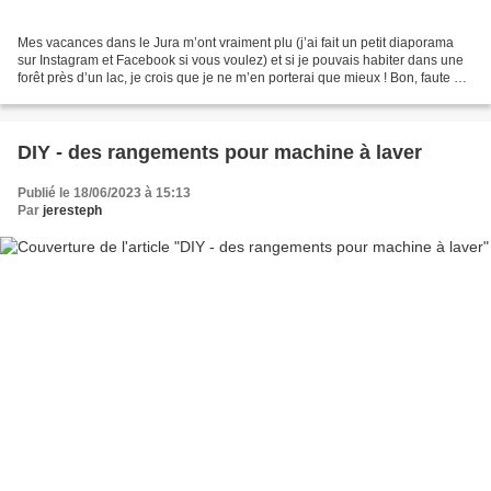
Mes vacances dans le Jura m’ont vraiment plu (j’ai fait un petit diaporama
sur Instagram et Facebook si vous voulez) et si je pouvais habiter dans une
forêt près d’un lac, je crois que je ne m’en porterai que mieux ! Bon, faute de
réalisation de ce projet...
DIY - des rangements pour machine à laver
Publié le 18/06/2023 à 15:13
Par
jeresteph