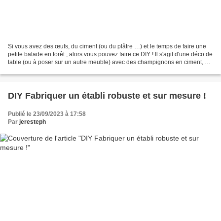
Si vous avez des œufs, du ciment (ou du plâtre …) et le temps de faire une
petite balade en forêt , alors vous pouvez faire ce DIY ! Il s'agit d'une déco de
table (ou à poser sur un autre meuble) avec des champignons en ciment, de
la mousse , des marrons...
DIY Fabriquer un établi robuste et sur mesure !
Publié le 23/09/2023 à 17:58
Par
jeresteph