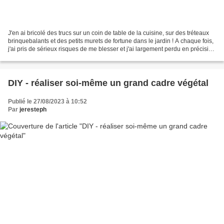
J'en ai bricolé des trucs sur un coin de table de la cuisine, sur des tréteaux
brinquebalants et des petits murets de fortune dans le jardin ! A chaque fois,
j'ai pris de sérieux risques de me blesser et j'ai largement perdu en précision
! A mon ancienne...
DIY - réaliser soi-même un grand cadre végétal
Publié le 27/08/2023 à 10:52
Par
jeresteph